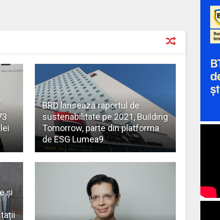
BRD lansează raportul de
73
sustenabilitate pe 2021, Building
lei
Tomorrow, parte din platforma
de ESG Lumea9
e și
tații