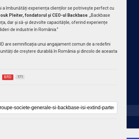
i a îmbunătăți experiența clienților se potrivește perfect cu
ouk Pleiter, fondatorul și CEO-ul Backbase
. „Backbase
, dar și să-și dezvolte capacitățile, oferind experiențe
lideri de industrie în România.”
BRD are semnificația unui angajament comun de a redefini
unități de creștere durabil
ă
în România și dincolo de aceasta
BRD
171