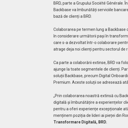
BRD, parte a Grupului Société Générale. În
Backbase va îmbunătăți serviciile bancare 
bază de clienți a BRD.
Colaborarea pe termen lung a Backbase cu
în considerare următorii pași în transform
care s-a dezvoltat într-o colaborare pentru
atrage deja noi clienți pentru sectorul de r
Ca parte a colaborării extinse, BRD va fol
ajunge la toate segmentele de clienți. Pa
soluții Backbase, precum Digital Onboarding
Premium. Aceste soluții se adresează atât c
„Prin colaborarea noastră extinsă cu Ba
digitală și îmbunătățire a experiențelor c
pentru a oferi experiențe excepționale atât 
menținem poziția de lideri ai pieței din R
Transformare Digitală, BRD.