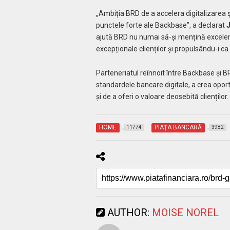
„Ambiția BRD de a accelera digitalizarea ș
punctele forte ale Backbase”, a declarat
J
ajută BRD nu numai să-și mențină excelența
excepționale clienților și propulsându-i ca 
Parteneriatul reînnoit între Backbase și 
standardele bancare digitale, a crea oport
și de a oferi o valoare deosebită clienților.
HOME
PIAŢA BANCARĂ
11774
3982
AUTHOR:
MOISE NOREL