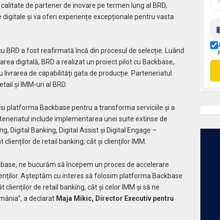
 calitate de partener de inovare pe termen lung al BRD,
digitale și va oferi experiențe excepționale pentru vasta
 BRD a fost reafirmată încă din procesul de selecție. Luând
area digitală, BRD a realizat un proiect pilot cu Backbase,
 livrarea de capabilități gata de producție. Parteneriatul
etail și IMM-uri al BRD.
osi platforma Backbase pentru a transforma serviciile și a
rteneriatul include implementarea unei suite extinse de
, Digital Banking, Digital Assist și Digital Engage –
lienților de retail banking, cât și clienților IMM.
ckbase, ne bucurăm să începem un proces de accelerare
lienților. Așteptăm cu interes să folosim platforma Backbase
clienților de retail banking, cât și celor IMM și să ne
omânia”, a declarat
Maja Mikic, Director Executiv pentru