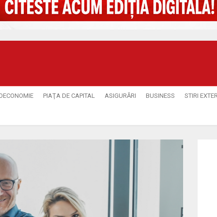
OECONOMIE
PIAŢA DE CAPITAL
ASIGURĂRI
BUSINESS
STIRI EXTE