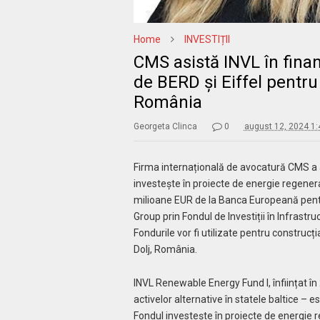
Home
INVESTIȚII
CMS asistă INVL în fina
de BERD și Eiffel pentru
România
Georgeta Clinca
0
august 12, 2024 1
Firma internațională de avocatură CMS a 
investește în proiecte de energie regenera
milioane EUR de la Banca Europeană pentr
Group prin Fondul de Investiții în Infrastr
Fondurile vor fi utilizate pentru construcț
Dolj, România.
INVL Renewable Energy Fund I, înființat 
activelor alternative în statele baltice – 
Fondul investește în proiecte de energie reg