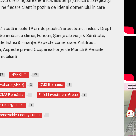
CMS oferă rigoarea tehnică, asistență juridică strategică și
 fiecare client în poziția de lider al domeniului în care
stă în cele 19 arii de practică și sectoare, inclusiv Drept
 Schimbarea climei, Fonduri, Științe ale vieții & Sănătate,
ate, Bănci & Finanțe, Aspecte comerciale, Antitrust,
r, Aspecte privind Ocuparea Forței de Muncă & Pensiile,
mobiliară.
INVESTIȚII
43
79
voltare (BERD)
CMS România
3
5
a CMS România
Eiffel Investment Group
1
1
 Energy Fund I
1
 Renewable Energy Fund I
1