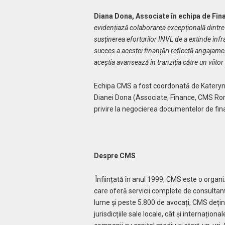
Diana Dona, Associate în echipa de Fi
evidențiază colaborarea excepțională dintre 
susținerea eforturilor INVL de a extinde inf
succes a acestei finanțări reflectă angajame
aceștia avansează în tranziția către un viitor
Echipa CMS a fost coordonată de Kateryna
Dianei Dona (Associate, Finance, CMS Român
privire la negocierea documentelor de fina
Despre CMS
Înființată în anul 1999, CMS este o organi
care oferă servicii complete de consultanță 
lume și peste 5.800 de avocați, CMS dețin
jurisdicțiile sale locale, cât și internațio