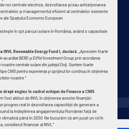
de noi centrale electrice, dezvoltarea și/sau achiziționarea
centralelor și managementul eficient al centralelor existente
e ale Spațiului Economic European.
estește în opt parcuri solare în România, având o capacitate
la INVL Renewable Energy Fund I, declară
: „
Apreciem foarte
le-au arătat BERD și Eiffel Investment Group prin acordarea
i noastre centrale solare din județul Dolj. Suntem foarte
chipe CMS pentru experiența și sprijinul lor continuu în obținerea
ctelor noastre.
”
în drept englez în cadrul echipei de Finance a CMS
 fost alături de INVL în obținerea acestei finanțări
 un progres real în dezvoltarea capacității de generare a
buind la îndeplinirea angajamentului României față de
e climatică până în 2050. Ne bucurăm că am jucat un rol în
consilierul financiar al INVL.”