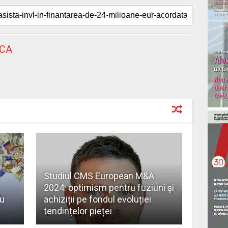
NCA
Studiul CMS European M&A
2024: optimism pentru fuziuni și
au
achiziții pe fondul evoluției
tendințelor pieței