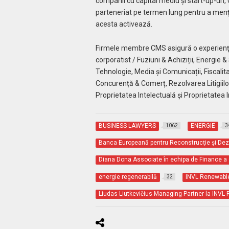
companii cu capital mediu și start-up-uri, 
parteneriat pe termen lung pentru a menține
acesta activează.
Firmele membre CMS asigură o experiență va
corporatist / Fuziuni & Achiziții, Energie &
Tehnologie, Media și Comunicații, Fiscalit
Concurență & Comerț, Rezolvarea Litigiilo
Proprietatea Intelectuală și Proprietatea I
BUSINESS LAWYERS
ENERGIE
1062
3
Banca Europeană pentru Reconstrucție și Dez
Diana Dona Associate în echipa de Finance 
energie regenerabilă
INVL Renewable
32
Liudas Liutkevičius Managing Partner la INVL