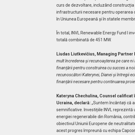
curs de dezvoltare, incluzând construcția 
infrastructurii necesare pentru operarea 
în Uniunea Europeană și în statele membr
În total, INVL Renewable Energy Fund I inv
totală combinată de 451 MW.
Liudas Liutkevičius, Managing Partner 
mult încrederea și recunoașterea pe care ni 
finanțării pentru construirea cu succes a noi
recunoscători Katerynei, Dianei și întregii e
finanțării necesare pentru continuarea proie
Kateryna Chechulina, Counsel calificat 
Ucraina, declară:
„Suntem încântați că am
semnificative. Investițiile INVL reprezintă
energiei regenerabile din România, contri
obiectivul Uniunii Europene de neutralitat
acest progres împreună cu echipa Capcora, 