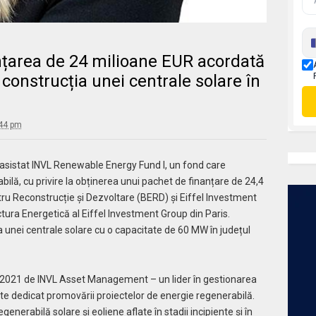
nțarea de 24 milioane EUR acordată
 construcția unei centrale solare în
:44 pm
asistat INVL Renewable Energy Fund I, un fond care
bilă, cu privire la obținerea unui pachet de finanțare de 24,4
u Reconstrucție și Dezvoltare (BERD) și Eiffel Investment
uctura Energetică al Eiffel Investment Group din Paris.
ia unei centrale solare cu o capacitate de 60 MW în județul
în 2021 de INVL Asset Management – un lider în gestionarea
este dedicat promovării proiectelor de energie regenerabilă.
enerabilă solare și eoliene aflate în stadii incipiente și în