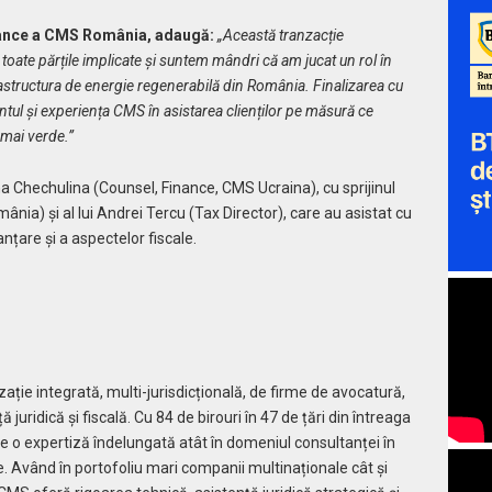
nance a CMS Ro
mânia, adaugă:
„
Această tranzacție
toate părțile implicate și suntem mândri că am jucat un rol în
rastructura de energie regenerabilă din România. Finalizarea cu
ntul și experiența CMS în asistarea clienților pe măsură ce
 mai verde.”
 Chechulina (Counsel, Finance, CMS Ucraina), cu sprijinul
ia) și al lui Andrei Tercu (Tax Director), care au asistat cu
nțare și a aspectelor fiscale.
zație integrată, multi-jurisdicțională, de firme de avocatură,
juridică și fiscală. Cu 84 de birouri în 47 de țări din întreaga
e o expertiză îndelungată atât în domeniul consultanței în
nale. Având în portofoliu mari companii multinaționale cât și