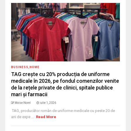
BUSINESS
,
HOME
TAG crește cu 20% producția de uniforme
medicale în 2026, pe fondul comenzilor venite
de la rețele private de clinici, spitale publice
mari și farmacii
Moise Norel
iulie 1, 2026
TAG, producător român de uniforme medicale cu peste 20 de
ani de expe ...
Read More