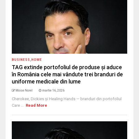
BUSINESS
,
HOME
TAG extinde portofoliul de produse și aduce
în România cele mai vândute trei branduri de
uniforme medicale din lume
Moise Norel
martie 16, 2026
Cherokee, Dickies și Healing Hands — branduri din portofoliul
Care ...
Read More