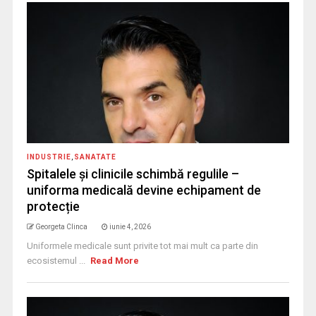
INDUSTRIE
,
SANATATE
Spitalele și clinicile schimbă regulile –
uniforma medicală devine echipament de
protecție
Georgeta Clinca
iunie 4, 2026
Uniformele medicale sunt privite tot mai mult ca parte din
ecosistemul ...
Read More