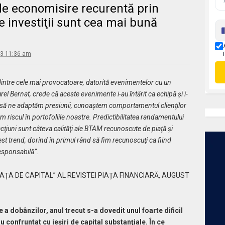
de economisire recurentă prin
e investiţii sunt cea mai bună
23 11:36 am
intre cele mai provocatoare, datorită evenimentelor cu un
el Bernat, crede că
aceste evenimente
i-
au întărit c
a
echip
ă
şi
i
-
să ne adaptăm presiunii, cunoaştem comportamentul clienţilor
m riscul în portofoliile noastre.
P
redictibilitatea randamentului
cţiuni
sunt
câteva calităţi
ale BTAM
recunoscute de piaţă
și
t trend, dorind în primul rând să fim recunoscuţi ca fiind
esponsabilă
”.
IAȚA DE CAPITAL” AL REVISTEI PIAȚA FINANCIARĂ, AUGUST
 a dobânzilor, anul trecut s-a dovedit unul foarte dificil
u confruntat cu ieşiri de capital substanţiale. În ce