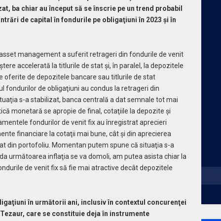
at, ba chiar au început să se înscrie pe un trend probabil
trări de capital în fondurile pe obligaţiuni în 2023 şi în
 asset management a suferit retrageri din fondurile de venit
ştere accelerată la titlurile de stat şi, în paralel, la depozitele
e oferite de depozitele bancare sau titlurile de stat
l fondurilor de obligaţiuni au condus la retrageri din
situaţia s-a stabilizat, banca centrală a dat semnale tot mai
itică monetară se apropie de final, cotaţiile la depozite şi
damentele fondurilor de venit fix au înregistrat aprecieri
nte financiare la cotaţii mai bune, cât şi din aprecierea
e stat din portofoliu. Momentan putem spune că situaţia s-a
ioada următoarea inflaţia se va domoli, am putea asista chiar la
ondurile de venit fix să fie mai atractive decât depozitele
ligaţiuni în următorii ani, inclusiv în contextul concurenţei
şi Tezaur, care se constituie deja în instrumente