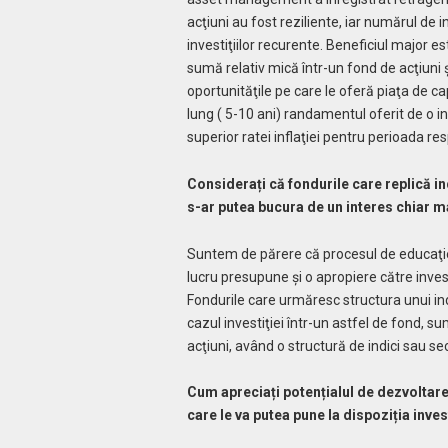
acţiuni au fost reziliente, iar numărul de i
investiţiilor recurente. Beneficiul major es
sumă relativ mică într-un fond de acţiuni 
oportunităţile pe care le oferă piaţa de cap
lung ( 5-10 ani) randamentul oferit de o inv
superior ratei inflaţiei pentru perioada re
Considera
ț
i că fondurile care replică 
s-ar putea bucura de un interes chiar ma
Suntem de părere că procesul de educaţie 
lucru presupune şi o apropiere către invest
Fondurile care urmăresc structura unui indi
cazul investiţiei într-un astfel de fond,
acţiuni, având o structură de indici sau sec
Cum apreciați potențialul de dezvoltare 
care le va putea pune la dispoziția inves