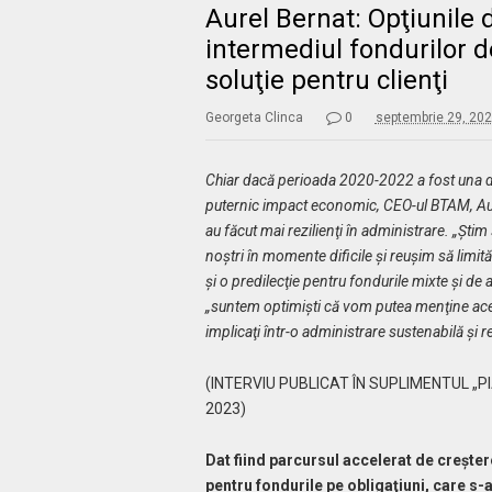
Aurel Bernat: Opţiunile 
intermediul fondurilor d
soluţie pentru clienţi
Georgeta Clinca
0
septembrie 29, 20
Chiar dacă p
erioada 2020-2022 a fost una d
puternic impact economic,
CEO-ul BTAM, Aur
au făcut mai rezilienţi în administrare.
„
Ştim 
noştri în momente dificile şi reuşim să limită
şi o predilecţie pentru fondurile mixte şi de a
„s
untem optimişti că vom putea menţine aces
implicaţi într-o administrare sustenabil
ă
şi r
(INTERVIU PUBLICAT ÎN SUPLIMENTUL „P
2023)
Dat fiind parcursul accelerat de creştere
pentru fondurile pe obligaţiuni, care s-a