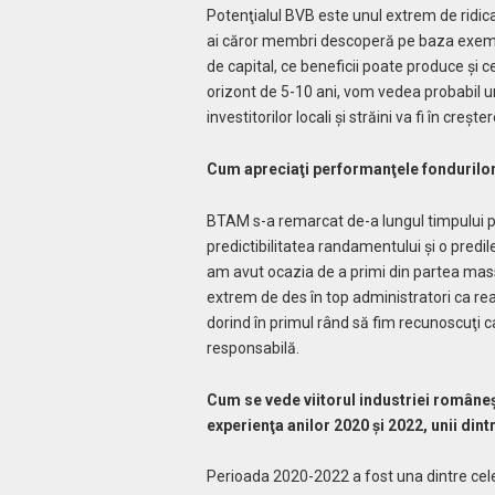
Potenţialul BVB este unul extrem de ridica
ai căror membri descoperă pe baza exempl
de capital, ce beneficii poate produce şi 
orizont de 5-10 ani, vom vedea probabil un 
investitorilor locali şi străini va fi în creşt
Cum apreciaţi performanţele fondurilo
BTAM s-a remarcat de-a lungul timpului pri
predictibilitatea randamentului şi o predile
am avut ocazia de a primi din partea ma
extrem de des în top administratori ca re
dorind în primul rând să fim recunoscuţi ca
responsabilă.
Cum se vede viitorul industriei româneş
experienţa anilor 2020 şi 2022, unii dint
Perioada 2020-2022 a fost una dintre cel