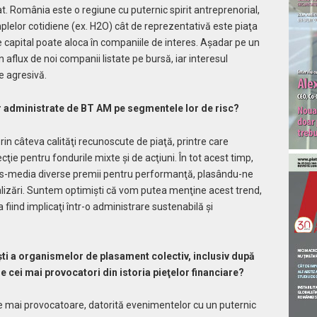
t. România este o regiune cu puternic spirit antreprenorial,
elor cotidiene (ex. H2O) cât de reprezentativă este piaţa
ce capital poate aloca în companiile de interes. Aşadar pe un
aflux de noi companii listate pe bursă, iar interesul
ere agresivă.
r administrate de BT AM pe segmentele lor de risc?
n câteva calităţi recunoscute de piaţă, printre care
cţie pentru fondurile mixte şi de acţiuni. În tot acest timp,
ss-media diverse premii pentru performanţă, plasându-ne
alizări. Suntem optimişti că vom putea menţine acest trend,
 fiind implicaţi într-o administrare sustenabilă şi
ti a organismelor de plasament colectiv, inclusiv după
re cei mai provocatori din istoria pieţelor financiare?
e mai provocatoare, datorită evenimentelor cu un puternic