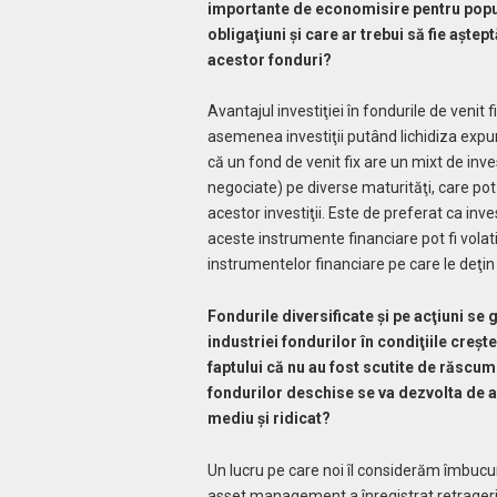
importante de economisire pentru popula
obligaţiuni şi care ar trebui să fie aştept
acestor fonduri?
Avantajul investiţiei în fondurile de venit f
asemenea investiţii putând lichidiza expune
că un fond de venit fix are un mixt de inves
negociate) pe diverse maturităţi, care p
acestor investiţii. Este de preferat ca inve
aceste instrumente financiare pot fi volati
instrumentelor financiare pe care le deţin 
Fondurile diversificate şi pe acţiuni se 
industriei fondurilor în condiţiile creşte
faptului că nu au fost scutite de răscum
fondurilor deschise se va dezvolta de ac
mediu şi ridicat?
Un lucru pe care noi îl considerăm îmbucur
asset management a înregistrat retrageri, î