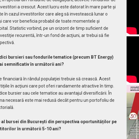
nvestitori a crescut. Acest lucru este datorat în mare parte şi
te în cazul investitorilor care aleg să investească lunar o
şi care vor beneficia probabil de toate momentele şi
ital. Statistic vorbind, pe un orizont de timp suficient de
estiţie recurentă, într-un fond de acţiuni, ar trebui să fie
spectivă.
indici bursieri sau fondurile tematice (precum BT Energy)
i semnificativ în următorii ani?
financiară în rândul populaţiei trebuie să crească. Acest
iţiile în acţiuni care pot oferi randamente atractive în timp.
ce bursier sau cele tematice au avantajul diversificării. În
 suma necesară este mai redusă decât pentru un portofoliu de
torială.
al bursei din București din perspectiva oportunităților pe
titorilor în următorii 5-10 ani?