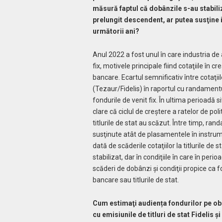
măsură faptul că dobânzile s-au stabiliz
prelungit descendent, ar putea susţine in
următorii ani?
Anul 2022 a fost unul în care industria de
fix, motivele principale fiind cotaţiile în cre
bancare. Ecartul semnificativ între cotaţiil
(Tezaur/Fidelis) în raportul cu randamentu
fondurile de venit fix. În ultima perioadă 
clare că ciclul de creştere a ratelor de pol
titlurile de stat au scăzut. Între timp, ran
susţinute atât de plasamentele în instrume
dată de scăderile cotaţiilor la titlurile d
stabilizat, dar în condiţiile în care în per
scăderi de dobânzi şi condiţii propice ca f
bancare sau titlurile de stat.
Cum estimaţi audien
ț
a fondurilor pe ob
cu emisiunile de titluri de stat Fidelis 