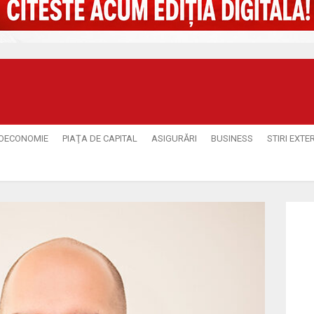
OECONOMIE
PIAŢA DE CAPITAL
ASIGURĂRI
BUSINESS
STIRI EXTE