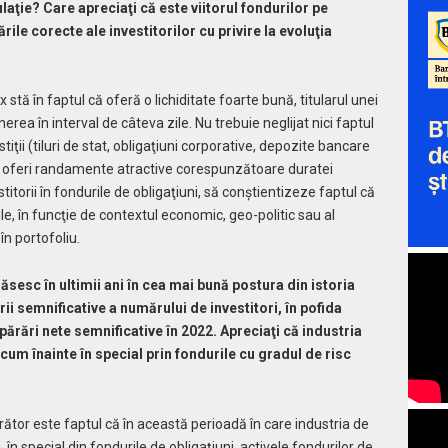
ţie? Care apreciaţi că este viitorul fondurilor pe
ările corecte ale investitorilor cu privire la evoluţia
ix stă în faptul că oferă o lichiditate foarte bună, titularul unei
rea în interval de câteva zile. Nu trebuie neglijat nici faptul
tiţii (tiluri de stat, obligaţiuni corporative, depozite bancare
ot oferi randamente atractive corespunzătoare duratei
stitorii în fondurile de obligaţiuni, să conştientizeze faptul că
le, în funcţie de contextul economic, geo-politic sau al
în portofoliu.
găsesc în ultimii ani în cea mai bună postura din istoria
rii semnificative a numărului de investitori, în pofida
părări nete semnificative în 2022. Apreciaţi că industria
um înainte în special prin fondurile cu gradul de risc
ător este faptul că în această perioadă în care industria de
n special din fondurile de obligaţiuni, activele fondurilor de