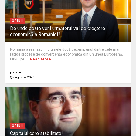
OPINII
De unde poate veni următorul val de creștere
economică a României?
România a realizat, în ultimele două decenii, unul dintre cele mai
rapide procese de convergență economică din Uniunea Europeană.
Read More
PIB-ul pe ...
piatafin
august 4, 2026
OPINII
Capitalul cere stabilitate!