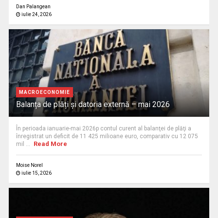
Dan Palangean
iulie 24, 2026
MACROECONOMIE
Balanța de plăți și datoria externă – mai 2026
În perioada ianuarie-mai 2026p contul curent al balanţei de plăţi a
înregistrat un deficit de 11 425 milioane euro, comparativ cu 12 075
Read More
mil ...
Moise Norel
iulie 15, 2026