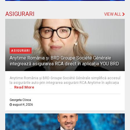
ASIGURARI
VIEW ALL
ASIGURĂRI
Anytime România și BRD Groupe Société Générale
integrează asigurarea RCA direct în aplicația YOU BRD
Anytime România și BRD Groupe Société Générale simplifică accesul
la asigurările auto prin integrarea asigurării RCA Anytime în aplicația
Read More
...
Georgeta Clinca
august 4, 2026