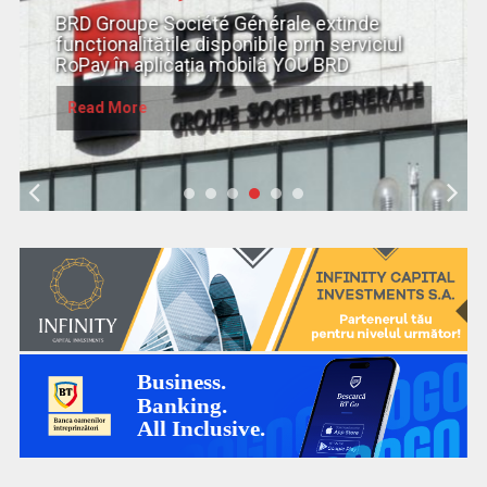
Un fost spațiu industrial devine o nouă
scenă a Clujului, prin RIVUS, investiția de
550 milioane de euro în reconversie urbană
Read More