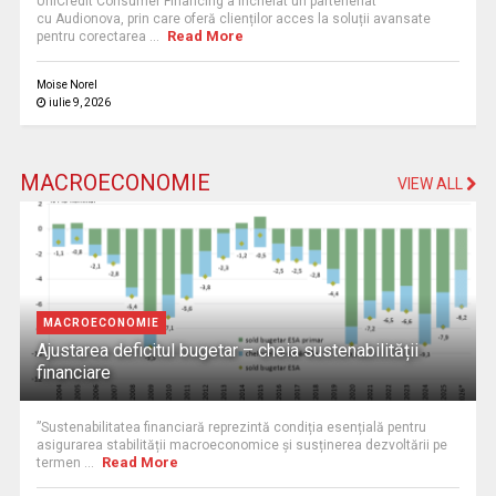
UniCredit Consumer Financing a încheiat un parteneriat
cu Audionova, prin care oferă clienților acces la soluții avansate
Read More
pentru corectarea ...
Moise Norel
iulie 9, 2026
MACROECONOMIE
VIEW ALL
MACROECONOMIE
Ajustarea deficitul bugetar – cheia sustenabilității
financiare
”Sustenabilitatea financiară reprezintă condiția esențială pentru
asigurarea stabilității macroeconomice și susținerea dezvoltării pe
Read More
termen ...