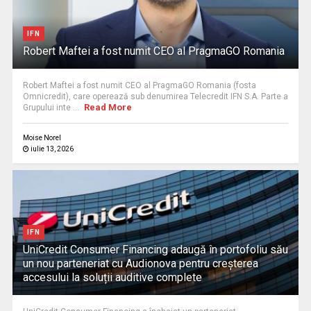
IFN
Robert Maftei a fost numit CEO al PragmaGO Romania
Robert Maftei a fost numit CEO al PragmaGO Romania (fosta
Omnicredit), care operează sub denumirea Telecredit IFN S.A. Parte a
Read More
Grupului inte ...
Moise Norel
iulie 13, 2026
IFN
UniCredit Consumer Financing adaugă în portofoliu său
un nou parteneriat cu Audionova pentru creșterea
accesului la soluții auditive complete