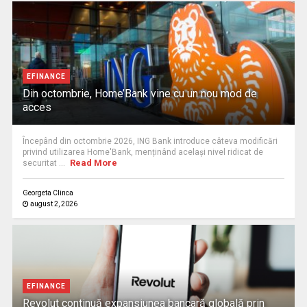
EFINANCE
Din octombrie, Home’Bank vine cu un nou mod de
acces
Începând din octombrie 2026, ING Bank introduce câteva modificări
privind utilizarea Home'Bank, menținând același nivel ridicat de
Read More
securitat ...
Georgeta Clinca
august 2, 2026
EFINANCE
Revolut continuă expansiunea bancară globală prin