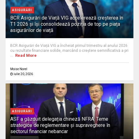
ASIGURĂRI
BCR Asigurări de Viață VIG accelerează creșterea în
T1 2026 și își consolidează poziția de top pe piața
asigurărilor de viață
BCR Asigurări de Viață VIG a încheiat primul trimestru al anului 2026
cu rezultate financiare solide, marcând o creștere semnificativă a pri
Read More
...
Moise Norel
iulie 20, 2026
ASIGURĂRI
ASF a găzduit delegația chineză NFRA: Teme
strategice de reglementare și supraveghere în
sectorul financiar nebancar