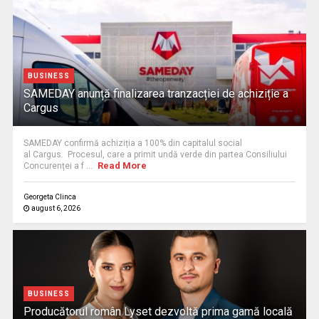
BUSINESS
SAMEDAY anunță finalizarea tranzacției de achiziție a
Cargus
SAMEDAY confirmă achiziția a 100% din capitalul social
al Cargus. Procesul, care a primit undă verde din partea Consiliului
Read More
Concurenței a f ...
Georgeta Clinca
august 6, 2026
BUSINESS
Producătorul român Lyset dezvoltă prima gamă locală