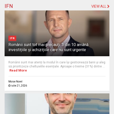
IFN
VIEW ALL
IFN
Românii sunt tot mai precauți: 3 din 10 amână
investițiile și achizițiile care nu sunt urgente
Românii sunt mai atenți la modul în care își gestionează banii și aleg
să prioritizeze cheltuielile esențiale. Aproape o treime (31%) dintre ...
Read More
Moise Norel
iulie 21, 2026