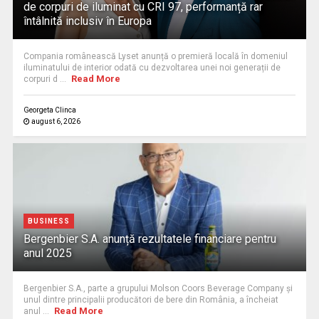
de corpuri de iluminat cu CRI 97, performanță rar
întâlnită inclusiv în Europa
Compania românească Lyset anunță o premieră locală în domeniul
iluminatului de interior odată cu dezvoltarea unei noi generații de
Read More
corpuri d ...
Georgeta Clinca
august 6, 2026
BUSINESS
Bergenbier S.A. anunță rezultatele financiare pentru
anul 2025
Bergenbier S.A., parte a grupului Molson Coors Beverage Company și
unul dintre principalii producători de bere din România, a încheiat
Read More
anul ...