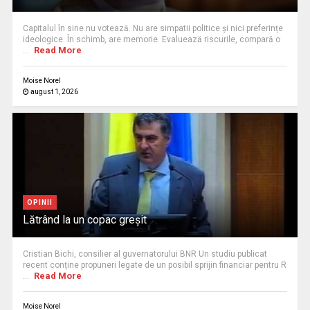
Capitalul în sine nu votează. Nu are simpatii politice și nici preferințe
ideologice. În schimb, are memorie. Evaluează riscurile, compară o
Read More
...
Moise Norel
august 1, 2026
OPINII
Lătrând la un copac greșit
Cristian Bichi, consilier al guvernatorului BNR Un studiu publicat
recent conține propuneri legate de un posibil sprijin financiar pentru R
Read More
...
Moise Norel