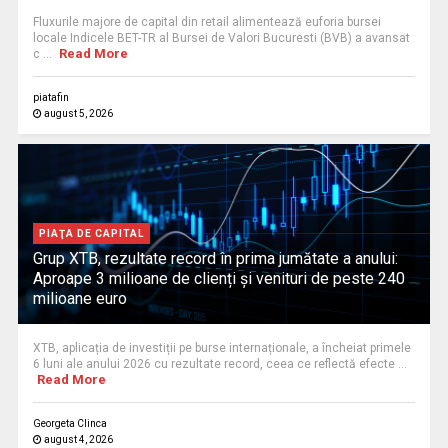
Fluxurile majore de capital din retail alimentează euforia bursei
locale Indicele BET-TR al Bursei de Valori Bucuresti (BVB) a avansat
Read More
c ...
piatafin
august 5, 2026
PIAŢA DE CAPITAL
Grup XTB, rezultate record în prima jumătate a anului:
Aproape 3 milioane de clienți și venituri de peste 240
milioane euro
XTB, aplicația de investiții pe burse internaționale, a încheiat primele
6 luni ale anului 2026 cu rezultate record, ceea ce reflectă efecte ...
Read More
Georgeta Clinca
august 4, 2026