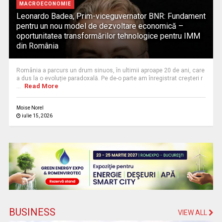
MACROECONOMIE
Leonardo Badea, Prim-viceguvernator BNR: Fundament
pentru un nou model de dezvoltare economică –
oportunitatea transformărilor tehnologice pentru IMM
din România
România a parcurs un drum sinuos, în ultimii aproape 20 de ani, care
a dus la o evoluție paradoxală. Pe de-o parte am înregistrat creșteri r
Read More
...
Moise Norel
iulie 15, 2026
BUSINESS
VIEW ALL