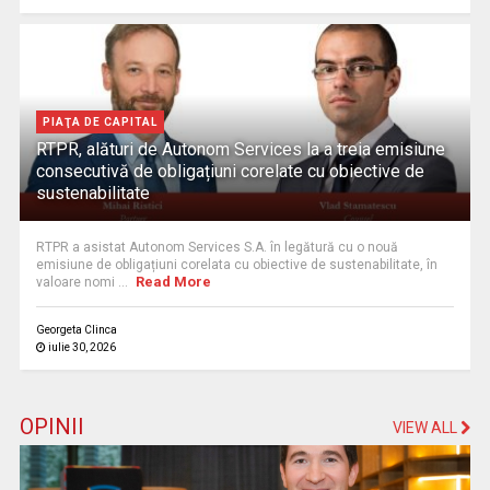
PIAŢA DE CAPITAL
RTPR, alături de Autonom Services la a treia emisiune
consecutivă de obligațiuni corelate cu obiective de
sustenabilitate
RTPR a asistat Autonom Services S.A. în legătură cu o nouă
emisiune de obligațiuni corelata cu obiective de sustenabilitate, în
Read More
valoare nomi ...
Georgeta Clinca
iulie 30, 2026
OPINII
VIEW ALL