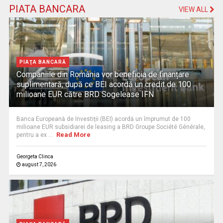
PIATA BANCARA
VIEW ALL
PIAŢA BANCARĂ
Companiile din România vor beneficia de finanțare
suplimentară, după ce BEI acordă un credit de 100
milioane EUR către BRD Sogelease IFN
Banca Europeană de Investiții (BEI) acordă un împrumut de 100
milioane EUR subsidiarei de leasing a BRD Groupe Société Générale,
Read More
pentru a ex ...
Georgeta Clinca
august 7, 2026