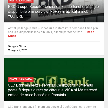
PIAŢA BANCARĂ
BRD Groupe Société Générale extinde funcționalitățile
disponibile prin serviciul RoPay în aplicația mobilă
YOU BRD
Astfel, pe lângă plățile și încasările instant între persoane fizice prin
Read
cod QR, disponibile încă din 2024, clienții persoane fizic ...
More
Georgeta Clinca
august 7, 2026
PIAŢA BANCARĂ
CEC Bank lansează serviciul Cash2Card: numerarul
poate fi depus direct pe cardurile VISA și Mastercard
emise de orice bancă din România
CEC Bank lansează în premieră serviciul Cash2Card, care permite