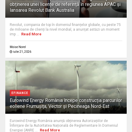
obținerea unei licențe de referință în regiunea APAC și
lansarea Revolut Bank Australia
Revolut, compania de top în domeniul finanțelor globale, cu peste 75
de milioane de clienți la nivel mondial, a anunțat astăzi un moment
Read More
imp ...
Moise Norel
iulie 21, 2026
EFINANCE
Eurowind Energy România începe construcția parcurilor
eoliene Frumușița, Vector și Pecineaga Nord-Est
Eurowind Energy România anunță obținerea Autorizațiilor de
Înființare de la Autoritatea Națională de Reglementare în Domeniul
Read More
Energiei (ANRE ...