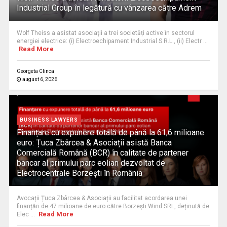
Industrial Group în legătură cu vânzarea către Adrem
Wolf Theiss a asistat asociații a trei societăți active în sectorul
energiei electrice: (i) Electroechipament Industrial S.R.L., (ii) Electr ...
Read More
Georgeta Clinca
august 6, 2026
BUSINESS LAWYERS
Finanțare cu expunere totală de până la 61,6 milioane
euro: Țuca Zbârcea & Asociații asistă Banca
Comercială Română (BCR) în calitate de partener
bancar al primului parc eolian dezvoltat de
Electrocentrale Borzești în România
Avocații Țuca Zbârcea & Asociații au facilitat acordarea unei
finanțări de 47 milioane de euro către Borzești Wind SRL, deținută de
Read More
Elec ...