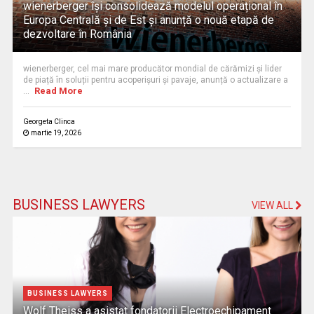
wienerberger își consolidează modelul operațional în
Europa Centrală și de Est și anunță o nouă etapă de
dezvoltare în România
wienerberger, cel mai mare producător mondial de cărămizi și lider
de piață în soluții pentru acoperișuri și pavaje, anunță o actualizare a
Read More
...
Georgeta Clinca
martie 19, 2026
BUSINESS LAWYERS
VIEW ALL
BUSINESS LAWYERS
Wolf Theiss a asistat fondatorii Electroechipament