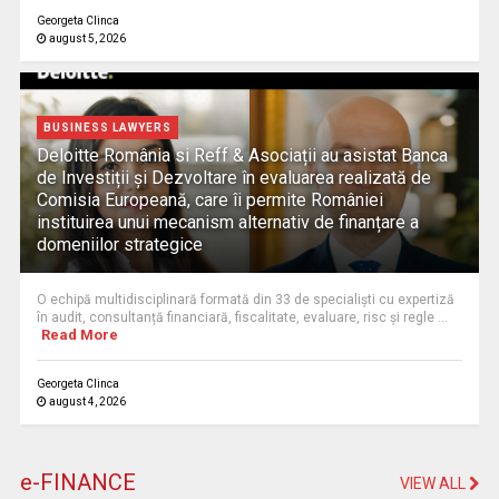
Georgeta Clinca
august 5, 2026
BUSINESS LAWYERS
Deloitte România si Reff & Asociații au asistat Banca
de Investiții și Dezvoltare în evaluarea realizată de
Comisia Europeană, care îi permite României
instituirea unui mecanism alternativ de finanțare a
domeniilor strategice
O echipă multidisciplinară formată din 33 de specialiști cu expertiză
în audit, consultanță financiară, fiscalitate, evaluare, risc și regle ...
Read More
Georgeta Clinca
august 4, 2026
e-FINANCE
VIEW ALL