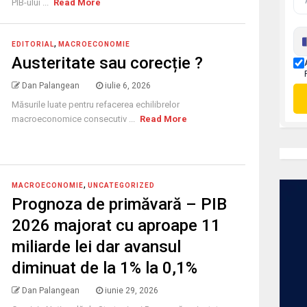
PIB-ului ...
Read More
,
EDITORIAL
MACROECONOMIE
Austeritate sau corecție ?
Dan Palangean
iulie 6, 2026
Măsurile luate pentru refacerea echilibrelor
macroeconomice consecutiv ...
Read More
,
MACROECONOMIE
UNCATEGORIZED
Prognoza de primăvară – PIB
2026 majorat cu aproape 11
miliarde lei dar avansul
diminuat de la 1% la 0,1%
Dan Palangean
iunie 29, 2026