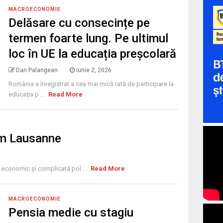
MACROECONOMIE
Delăsare cu consecințe pe
termen foarte lung. Pe ultimul
loc în UE la educația preșcolară
Dan Palangean
iunie 2, 2026
România a înregistrat a cea mai mică rată de participare la
educația p ...
Read More
tem Lausanne
ă economic și complicată pol ...
Read More
MACROECONOMIE
Pensia medie cu stagiu