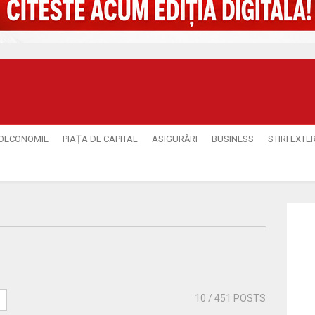
OECONOMIE
PIAŢA DE CAPITAL
ASIGURĂRI
BUSINESS
STIRI EXTE
10
/ 451 POSTS