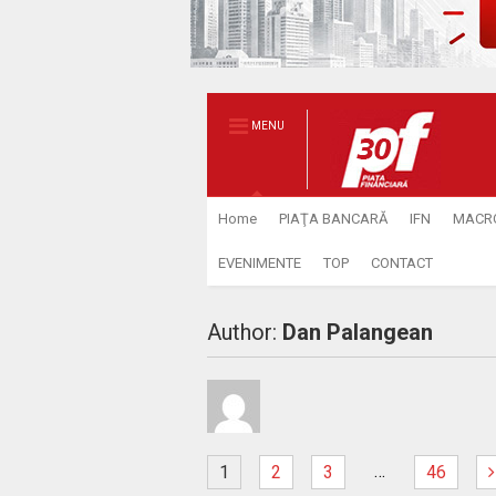
MENU
Home
PIAŢA BANCARĂ
IFN
MACR
EVENIMENTE
TOP
CONTACT
Author:
Dan Palangean
…
1
2
3
46