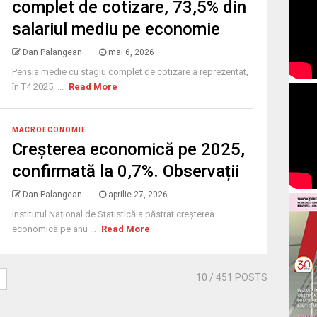
complet de cotizare, 73,5% din
salariul mediu pe economie
Dan Palangean
mai 6, 2026
Pensia medie cu stagiu complet de cotizare a reprezentat,
în T4 2025, ...
Read More
MACROECONOMIE
Creșterea economică pe 2025,
confirmată la 0,7%. Observații
Dan Palangean
aprilie 27, 2026
Institutul Național de Statistică a păstrat creșterea
economică pe anu ...
Read More
10
/ 451 POSTS