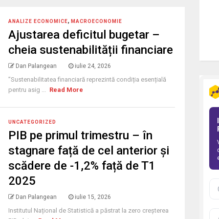
,
ANALIZE ECONOMICE
MACROECONOMIE
Ajustarea deficitul bugetar –
cheia sustenabilității financiare
Dan Palangean
iulie 24, 2026
”Sustenabilitatea financiară reprezintă condiția esențială
pentru asig ...
Read More
UNCATEGORIZED
PIB pe primul trimestru – în
stagnare față de cel anterior și
scădere de -1,2% față de T1
2025
Dan Palangean
iulie 15, 2026
Institutul Național de Statistică a păstrat la zero creșterea