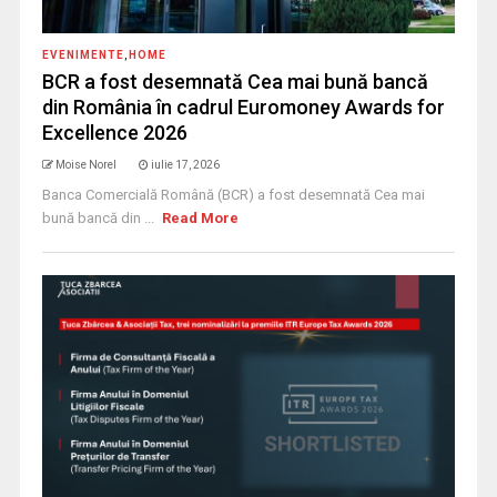
EVENIMENTE
,
HOME
BCR a fost desemnată Cea mai bună bancă
din România în cadrul Euromoney Awards for
Excellence 2026
Moise Norel
iulie 17, 2026
Banca Comercială Română (BCR) a fost desemnată Cea mai
bună bancă din ...
Read More