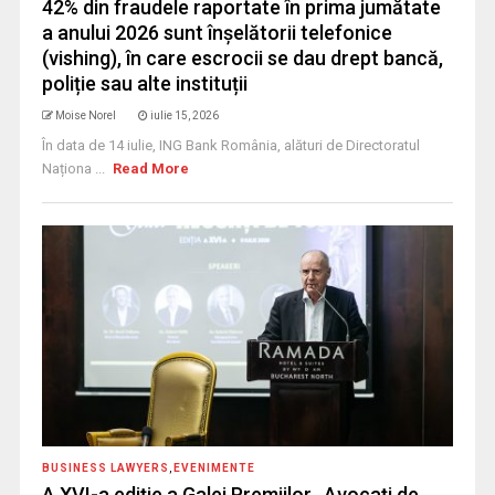
42% din fraudele raportate în prima jumătate
a anului 2026 sunt înșelătorii telefonice
(vishing), în care escrocii se dau drept bancă,
poliție sau alte instituții
Moise Norel
iulie 15, 2026
În data de 14 iulie, ING Bank România, alături de Directoratul
Naționa ...
Read More
BUSINESS LAWYERS
,
EVENIMENTE
A XVI-a ediție a Galei Premiilor „Avocați de