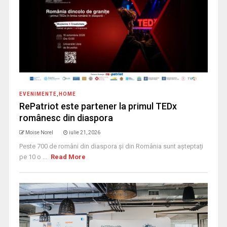
EVENIMENTE
,
HOME
RePatriot este partener la primul TEDx
românesc din diaspora
Moise Norel
iulie 21, 2026
Peste 700 de români din diaspora și din România sunt așteptați
pe 10 o ...
Read More