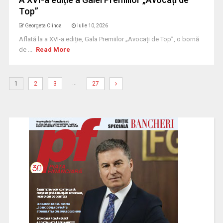
Top”
Georgeta Clinca
iulie 10, 2026
Aflată la a XVI-a ediție, Gala Premiilor „Avocați de Top”, o bornă
de ...
Read More
…
1
2
3
27