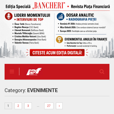
Category:
EVENIMENTE
…
1
2
3
27