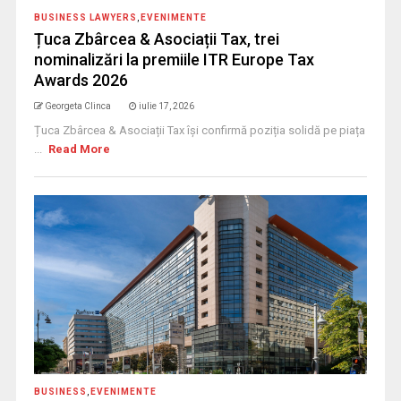
BUSINESS LAWYERS
,
EVENIMENTE
Țuca Zbârcea & Asociații Tax, trei
nominalizări la premiile ITR Europe Tax
Awards 2026
Georgeta Clinca
iulie 17, 2026
Țuca Zbârcea & Asociații Tax își confirmă poziția solidă pe piața
...
Read More
BUSINESS
,
EVENIMENTE