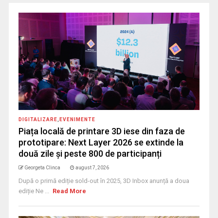
DIGITALIZARE
,
EVENIMENTE
Piața locală de printare 3D iese din faza de
prototipare: Next Layer 2026 se extinde la
două zile și peste 800 de participanți
Georgeta Clinca
august 7, 2026
După o primă ediție sold-out în 2025, 3D Inbox anunță a doua
ediție Ne ...
Read More