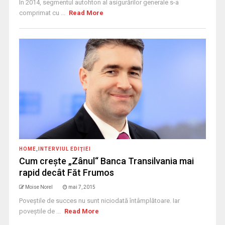
În 2014, segmentul autohton al asigurărilor generale s-a
comprimat cu ...
Read More
HOME
,
INTERVIUL EDIŢIEI
Cum creşte „Zânul“ Banca Transilvania mai
rapid decât Făt Frumos
Moise Norel
mai 7, 2015
Poveştile de succes nu sunt niciodată întâmplătoare. Iar
poveştile de ...
Read More