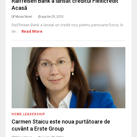
Raiffeisen Bank a lansat creditul Flexicredit
Acasă
Moise Norel
aprilie 29, 2015
Raiffeisen Bank a lansat un credit nou pentru persoane fizice, în
lei ...
Read More
HOME
,
LEADERSHIP
Carmen Staicu este noua purtătoare de
cuvânt a Erste Group