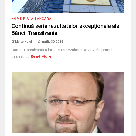
HOME
,
PIAŢA BANCARĂ
Continuă seria rezultatelor excepţionale ale
Băncii Transilvania
Moise Norel
aprilie 30, 2015
Banca Transilvania a înregistrat rezultate pozitive în primul
trimestr ...
Read More