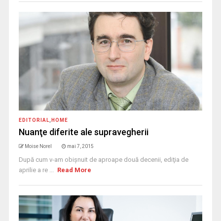
EDITORIAL
,
HOME
Nuanţe diferite ale supravegherii
Moise Norel
mai 7, 2015
După cum v-am obişnuit de aproape două decenii, ediţia de
aprilie a re ...
Read More