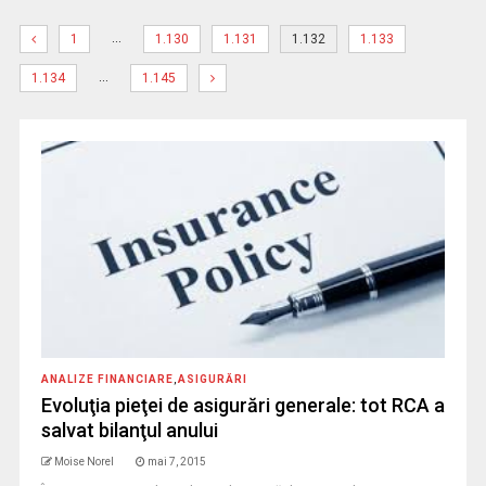
…
1
1.130
1.131
1.132
1.133
…
1.134
1.145
ANALIZE FINANCIARE
,
ASIGURĂRI
Evoluţia pieţei de asigurări generale: tot RCA a
salvat bilanţul anului
Moise Norel
mai 7, 2015