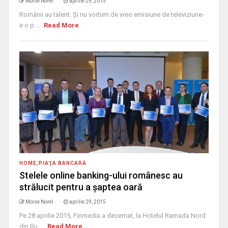
Moise Norel
aprilie 29, 2015
Românii au talent. Şi nu vorbim de vreo emisiune de televiziune-
e o p ...
Read More
HOME
,
PIAŢA BANCARĂ
Stelele online banking-ului românesc au
strălucit pentru a şaptea oară
Moise Norel
aprilie 29, 2015
Pe 28 aprilie 2015, Finmedia a decernat, la Hotelul Ramada Nord
din Bu ...
Read More