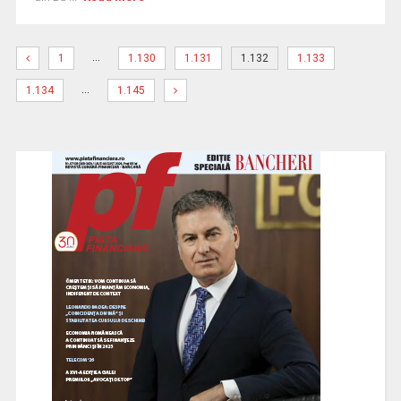
…
1
1.130
1.131
1.132
1.133
…
1.134
1.145