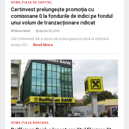
HOME
,
PIAŢA DE CAPITAL
Certinvest prelungește promoția cu
comisioane 0 la fondurile de indici pe fondul
unui volum de tranzacționare ridicat
Moise Norel
aprilie 29, 2015
SAI Certinvest SA a decis să prelungească până la sfârșitul
anului 201 ...
Read More
HOME
,
PIAŢA BANCARĂ