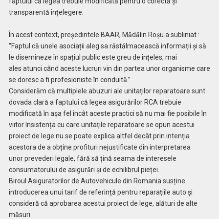
faptului că legea trebuie modificată pentru o corectă și
transparentă înțelegere.
În acest context, președintele BAAR, Mădălin Roșu a subliniat :
“Faptul că unele asociații aleg sa răstălmacească informații și să
le disemineze în spațiul public este greu de înțeles, mai
ales atunci când aceste lucruri vin din partea unor organisme care
se doresc a fi profesioniste în conduită.”
Considerăm că multiplele abuzuri ale unitaților reparatoare sunt
dovada clară a faptului că legea asigurărilor RCA trebuie
modificată în așa fel încât aceste practici să nu mai fie posibile în
viitor Insistența cu care unitațile reparatoare se opun acestui
proiect de lege nu se poate explica altfel decât prin intenția
acestora de a obține profituri nejustificate din interpretarea
unor prevederi legale, fără să țină seama de interesele
consumatorului de asigurări și de echilibrul pieței.
Biroul Asiguratorilor de Autovehicule din Romania susține
introducerea unui tarif de referință pentru reparațiile auto și
consideră că aprobarea acestui proiect de lege, alături de alte
măsuri