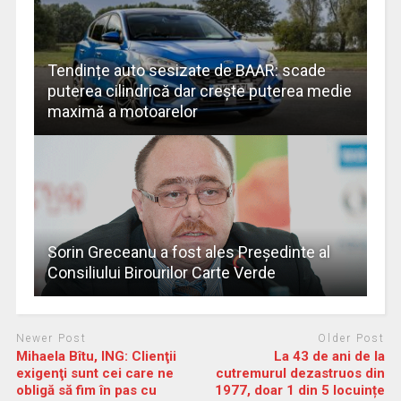
Tendințe auto sesizate de BAAR: scade
puterea cilindrică dar crește puterea medie
maximă a motoarelor
Sorin Greceanu a fost ales Președinte al
Consiliului Birourilor Carte Verde
Newer Post
Older Post
Mihaela Bîtu, ING: Clienţii
La 43 de ani de la
exigenţi sunt cei care ne
cutremurul dezastruos din
obligă să fim în pas cu
1977, doar 1 din 5 locuințe