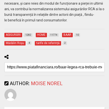
necesare, și care reies din modul de funcționare a pieței in ultimii
ani, va contribui la normalizarea sistemului asigurărilor RCA si la o
bună transparență în relațiile dintre actorii din piață , fiindu-
le benefică în primul rand consumatorilor.
ASIGURĂRI
HOME
BAAR
1282
11774
10
Mădălin Roşu
tarife de referință
4
2
AUTHOR:
MOISE NOREL