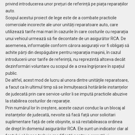
privind introducerea unor prețuri de referință pe piața reparațiilor
auto.
Scopul acestui proiect de lege este de a combate practicile
comerciale incorecte ale unor unități reparatoare auto, care
utilizează tarife mai mari în cazurile în care costurile cu reparația
unui vehicul urmează să fie decontate de un asigurător RCA. De
asemenea, informațiile conform cărora asigurații vor fi obligați să
achite părți din despăgubire pentru reparația mașinii, în cazul
introducerii unor tarife de referință, nu reprezintă altceva decât
dezinformări voluntare cu scopul de a crea îngrijorare în spațiul
public.
De altfel, acest mod de lucru al unora dintre unitățile reparatoare,
a facut ca în ultimul timp să se înmulțească hotărârile instanțelor
de judecată prin care service-urilor li se impută practicile abuzive
la stabilirea costurilor de reparație.
Prin numărul lor în creștere, aceste cazuri conduc la un blocaj al
instanțelor de judecată, nevoite să facă față unor solicitari
suplimentare față de cele obișnite, si să restabileasca ordinea
de drept în domeniul asigurărilor RCA. Ele sunt un indicator clar al