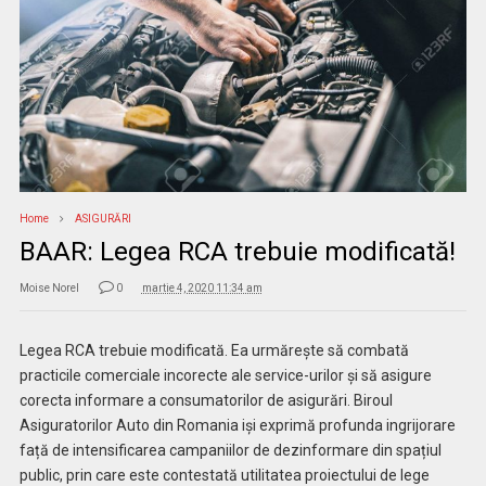
Home
ASIGURĂRI
BAAR: Legea RCA trebuie modificată!
Moise Norel
0
martie 4, 2020 11:34 am
Legea RCA trebuie modificată. Ea urmărește să combată
practicile comerciale incorecte ale service-urilor și să asigure
corecta informare a consumatorilor de asigurări. Biroul
Asiguratorilor Auto din Romania iși exprimă profunda ingrijorare
față de intensificarea campaniilor de dezinformare din spațiul
public, prin care este contestată utilitatea proiectului de lege