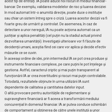
acest tip de entități. IA poate aduce noi riscuri în mediul financiar-
bancar. De exemplu, validarea modelelor de risc și luarea deciziei
în mod automat într-o anumită direcție, poate duce o instituție
sau chiar un sistem întreg spre o criză. Luarea acestor decizii va fi
foarte greu de urmărit și controlat. De asemenea, în caz de
detectare a unor nereguli, IA nu poate acționa automat ca un
justițiar și aplica penalități (cel puțin nu la stadiul actual privind
dezvoltarea umanității). Investigații ulterioare vor fi făcute de
decidenții umani, aceștia fiind cei care vor aplica și decide efectiv
măsurile ce se cuvin.
În aceeași ordine de idei, prin intermediul IA se pot crea produse și
instrumente financiare complexe, pe care puțini le pot înțelege și
gestiona. Astfel, caracterul criptic și mai puțin transparent al
funcționării IA ar crea incertitudini și riscuri mai puțin controlabile.
Totodată, rezultatele obținute în urma utilizării IA sunt
dependente de calitatea și cantitatea datelor input.
O altă provocare pentru autoritățile de reglementare și
supraveghere financiară ar fi aceea a transformării mediului
concurențial în domeniul financiar. IA ar putea conduce schimbări
de comportament și obținerea de către unele instituții a unor