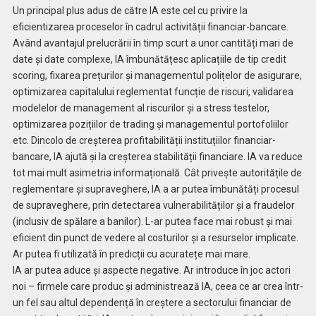
Un principal plus adus de către IA este cel cu privire la
eficientizarea proceselor în cadrul activității financiar-bancare.
Având avantajul prelucrării în timp scurt a unor cantități mari de
date și date complexe, IA îmbunătățesc aplicațiile de tip credit
scoring, fixarea prețurilor și managementul polițelor de asigurare,
optimizarea capitalului reglementat funcție de riscuri, validarea
modelelor de management al riscurilor și a stress testelor,
optimizarea pozițiilor de trading și managementul portofoliilor
etc. Dincolo de creșterea profitabilității instituțiilor financiar-
bancare, IA ajută și la creșterea stabilității financiare. IA va reduce
tot mai mult asimetria informațională. Cât privește autoritățile de
reglementare și supraveghere, IA a ar putea îmbunătăți procesul
de supraveghere, prin detectarea vulnerabilităților și a fraudelor
(inclusiv de spălare a banilor). L-ar putea face mai robust și mai
eficient din punct de vedere al costurilor și a resurselor implicate.
Ar putea fi utilizată în predicții cu acuratețe mai mare.
IA ar putea aduce și aspecte negative. Ar introduce în joc actori
noi – firmele care produc și administrează IA, ceea ce ar crea într-
un fel sau altul dependență în creștere a sectorului financiar de