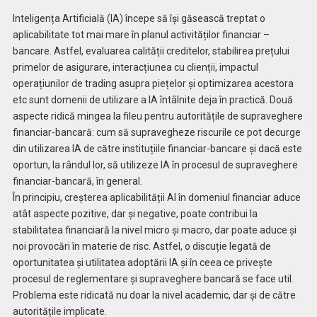
Inteligența Artificială (IA) începe să își găsească treptat o
aplicabilitate tot mai mare în planul activităților financiar –
bancare. Astfel, evaluarea calității creditelor, stabilirea prețului
primelor de asigurare, interacțiunea cu clienții, impactul
operațiunilor de trading asupra piețelor și optimizarea acestora
etc sunt domenii de utilizare a IA întâlnite deja în practică. Două
aspecte ridică mingea la fileu pentru autoritățile de supraveghere
financiar-bancară: cum să supravegheze riscurile ce pot decurge
din utilizarea IA de către instituțiile financiar-bancare și dacă este
oportun, la rândul lor, să utilizeze IA în procesul de supraveghere
financiar-bancară, în general.
În principiu, creșterea aplicabilității AI în domeniul financiar aduce
atât aspecte pozitive, dar și negative, poate contribui la
stabilitatea financiară la nivel micro și macro, dar poate aduce și
noi provocări în materie de risc. Astfel, o discuție legată de
oportunitatea și utilitatea adoptării IA și în ceea ce privește
procesul de reglementare și supraveghere bancară se face util.
Problema este ridicată nu doar la nivel academic, dar și de către
autoritățile implicate.