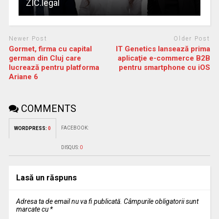
ZIC.legal
Newer Post
Older Post
Gormet, firma cu capital
IT Genetics lansează prima
german din Cluj care
aplicaţie e-commerce B2B
lucrează pentru platforma
pentru smartphone cu iOS
Ariane 6
COMMENTS
FACEBOOK:
WORDPRESS:
0
DISQUS:
0
Lasă un răspuns
Adresa ta de email nu va fi publicată.
Câmpurile obligatorii sunt
marcate cu
*