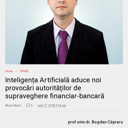
Home
OPINII
Inteligența Artificială aduce noi
provocări autorităților de
supraveghere financiar-bancară
Moise Norel
0
iulie 17, 2018 2:45 pm
prof.univ.dr. Bogdan Căpraru