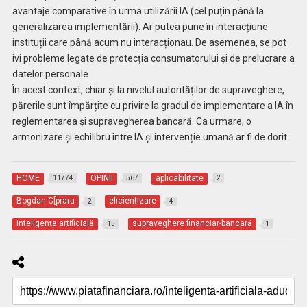
avantaje comparative în urma utilizării IA (cel puțin până la
generalizarea implementării). Ar putea pune în interacțiune
instituții care până acum nu interacționau. De asemenea, se pot
ivi probleme legate de protecția consumatorului și de prelucrare a
datelor personale.
În acest context, chiar și la nivelul autorităților de supraveghere,
părerile sunt împărțite cu privire la gradul de implementare a IA în
reglementarea și supravegherea bancară. Ca urmare, o
armonizare și echilibru între IA și intervenție umană ar fi de dorit.
HOME
OPINII
aplicabilitate
11774
567
2
Bogdan C[praru
eficientizare
2
4
inteligența artificială
supraveghere financiar-bancară
15
1