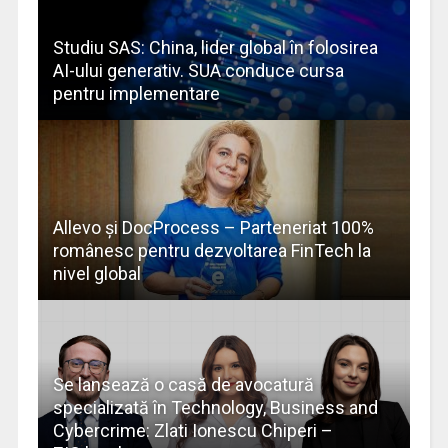
Studiu SAS: China, lider global în folosirea
AI-ului generativ. SUA conduce cursa
pentru implementare
Allevo și DocProcess – Parteneriat 100%
românesc pentru dezvoltarea FinTech la
nivel global
Se lansează o casă de avocatură
specializată în Technology, Business and
Cybercrime: Zlati Ionescu Chiperi –