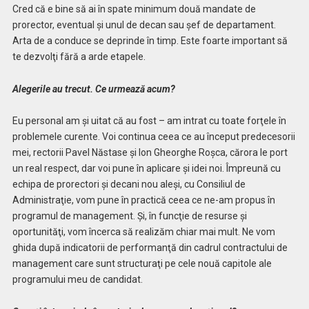
Cred că e bine să ai în spate minimum două mandate de
prorector, eventual şi unul de decan sau şef de departament.
Arta de a conduce se deprinde în timp. Este foarte important să
te dezvolţi fără a arde etapele.
Alegerile au trecut. Ce urmează acum?
Eu personal am şi uitat că au fost – am intrat cu toate forţele în
problemele curente. Voi continua ceea ce au început predecesorii
mei, rectorii Pavel Năstase şi Ion Gheorghe Roşca, cărora le port
un real respect, dar voi pune în aplicare şi idei noi. Împreună cu
echipa de prorectori şi decani nou aleşi, cu Consiliul de
Administraţie, vom pune în practică ceea ce ne-am propus în
programul de management. Şi, în funcţie de resurse şi
oportunităţi, vom încerca să realizăm chiar mai mult. Ne vom
ghida după indicatorii de performanţă din cadrul contractului de
management care sunt structuraţi pe cele nouă capitole ale
programului meu de candidat.