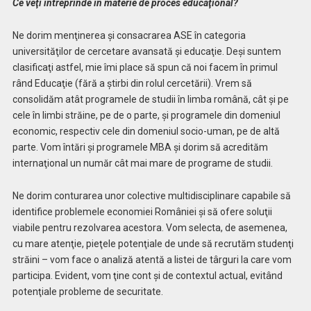
Ce veţi întreprinde în materie de proces educaţional?
Ne dorim menţinerea şi consacrarea ASE în categoria
universităţilor de cercetare avansată şi educaţie. Deşi suntem
clasificaţi astfel, mie îmi place să spun că noi facem în primul
rând Educaţie (fără a ştirbi din rolul cercetării). Vrem să
consolidăm atât programele de studii în limba română, cât şi pe
cele în limbi străine, pe de o parte, şi programele din domeniul
economic, respectiv cele din domeniul socio-uman, pe de altă
parte. Vom întări şi programele MBA şi dorim să acredităm
internaţional un număr cât mai mare de programe de studii.
Ne dorim conturarea unor colective multidisciplinare capabile să
identifice problemele economiei României şi să ofere soluţii
viabile pentru rezolvarea acestora. Vom selecta, de asemenea,
cu mare atenţie, pieţele potenţiale de unde să recrutăm studenţi
străini – vom face o analiză atentă a listei de târguri la care vom
participa. Evident, vom ţine cont şi de contextul actual, evitând
potenţiale probleme de securitate.