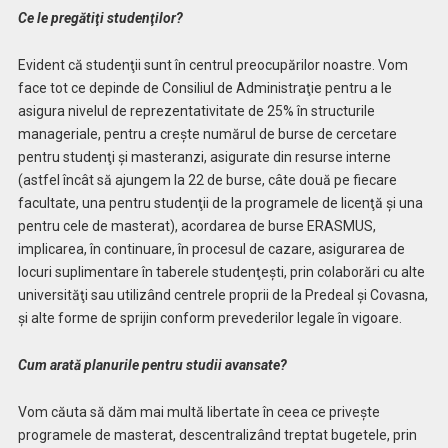
Ce le pregătiţi studenţilor?
Evident că studenţii sunt în centrul preocupărilor noastre. Vom
face tot ce depinde de Consiliul de Administraţie pentru a le
asigura nivelul de reprezentativitate de 25% în structurile
manageriale, pentru a creşte numărul de burse de cercetare
pentru studenţi şi masteranzi, asigurate din resurse interne
(astfel încât să ajungem la 22 de burse, câte două pe fiecare
facultate, una pentru studenţii de la programele de licenţă şi una
pentru cele de masterat), acordarea de burse ERASMUS,
implicarea, în continuare, în procesul de cazare, asigurarea de
locuri suplimentare în taberele studenţeşti, prin colaborări cu alte
universităţi sau utilizând centrele proprii de la Predeal şi Covasna,
şi alte forme de sprijin conform prevederilor legale în vigoare.
Cum arată planurile pentru studii avansate?
Vom căuta să dăm mai multă libertate în ceea ce priveşte
programele de masterat, descentralizând treptat bugetele, prin