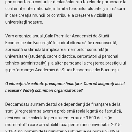
prin suportarea costurilor deplasărilor şi a taxelor de participare la
conferinţe internaţionale, în limita fondurilor alocate şi în măsura
în care creaţia muncii lor contribuie la creşterea vizibilităţii
universităţii noastre.
Vom organiza anual „Gala Premiilor Academiei de Studii
Economice din Bucureşti” în cadrul căreia să fie recunoscută,
apreciată şi stimulată implicarea membrilor comunităţii
universitare (studenţi, cadre didactice, cercetători şi personal
tehnico-administrativ) şi a altor persoane la creşterea prestigiului
şi performanţei Academiei de Studii Economice din Bucureşti.
O educaţie de calitate presupune finanţare. Cum vă asiguraţi acest
necesar? Vedeţi schimbări organizatorice?
Deocamdată suntem destul de dependenţi de finanţarea de la
stat. Şi regretăm să avem o problemă reală legată de faptul că,
deşi costurile calculate per student erau de 3.500 de lei (în
momentul în care am stabilit taxa pentru anul universitar 2015-
2016), noi primim de la minister o subvenţie de numai 3.009 lei.