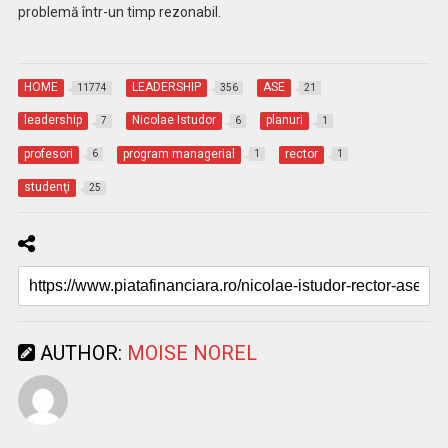
problemă într-un timp rezonabil.
HOME
LEADERSHIP
ASE
11774
356
21
leadership
Nicolae Istudor
planuri
7
6
1
profesori
program managerial
rector
6
1
1
studenţi
25
AUTHOR:
MOISE NOREL