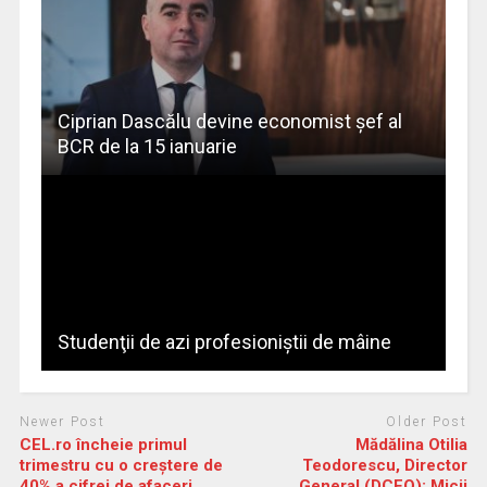
Ciprian Dascălu devine economist șef al
BCR de la 15 ianuarie
Studenţii de azi profesioniştii de mâine
Newer Post
Older Post
CEL.ro încheie primul
Mădălina Otilia
trimestru cu o creştere de
Teodorescu, Director
40% a cifrei de afaceri
General (DCEO): Micii