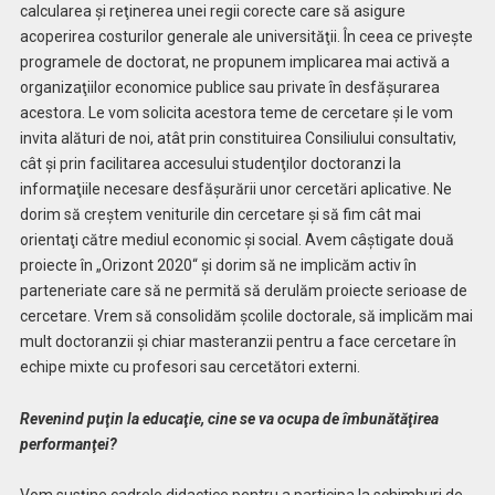
calcularea şi reţinerea unei regii corecte care să asigure
acoperirea costurilor generale ale universităţii. În ceea ce priveşte
programele de doctorat, ne propunem implicarea mai activă a
organizaţiilor economice publice sau private în desfăşurarea
acestora. Le vom solicita acestora teme de cercetare şi le vom
invita alături de noi, atât prin constituirea Consiliului consultativ,
cât şi prin facilitarea accesului studenţilor doctoranzi la
informaţiile necesare desfăşurării unor cercetări aplicative. Ne
dorim să creştem veniturile din cercetare şi să fim cât mai
orientaţi către mediul economic şi social. Avem câştigate două
proiecte în „Orizont 2020“ şi dorim să ne implicăm activ în
parteneriate care să ne permită să derulăm proiecte serioase de
cercetare. Vrem să consolidăm şcolile doctorale, să implicăm mai
mult doctoranzii şi chiar masteranzii pentru a face cercetare în
echipe mixte cu profesori sau cercetători externi.
Revenind puţin la educaţie, cine se va ocupa de îmbunătăţirea
performanţei?