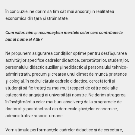
În concluzie, ne dorim să fim cât mai ancoraţi în realitatea
economică din ţară şi străinătate.
Cum valorizăm şi recunoaştem meritele celor care contribuie la
bunul nume al ASE?
Ne propunem asigurarea condiţiilor optime pentru desfăşurarea
activităţilor specifice cadrelor didactice, cercetătorilor, studenţilor,
personalului didactic auxiliar şi nedidactic şi personalului tehnico-
administrativ, precum şi crearea unui climat de muncă prietenos
şi colegial, în cadrul căruia cadrele didactice, cercetătorii şi
studenţii să fie trataţi cu mai mult respect de către celelalte
categorii de angajaţi ai universităţii noastre. Ne dorim atragerea
în învăţământ a celor mai buni absolvenţi de la programele de
doctorat şi postdoctorat din domeniile ştiinţelor economice,
administrative şi socio-umane.
Vom stimula performanţele cadrelor didactice şi de cercetare,