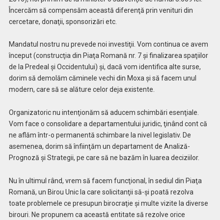
Încercăm să compensăm această diferenţă prin venituri din
cercetare, donaţii, sponsorizări etc.
Mandatul nostru nu prevede noi investiţii. Vom continua ce avem
început (construcţia din Piaţa Romană nr. 7 şi finalizarea spaţiilor
de la Predeal şi Occidentului) şi, dacă vom identifica alte surse,
dorim să demolăm căminele vechi din Moxa şi să facem unul
modern, care să se alăture celor deja existente.
Organizatoric nu intenţionăm să aducem schimbări esenţiale.
Vom face o consolidare a departamentului juridic, ţinând cont că
ne aflăm într-o permanentă schimbare la nivel legislativ. De
asemenea, dorim să înfiinţăm un departament de Analiză-
Prognoză şi Strategii, pe care să ne bazăm în luarea deciziilor.
Nu în ultimul rând, vrem să facem funcţional, în sediul din Piaţa
Romană, un Birou Unic la care solicitanţii să-şi poată rezolva
toate problemele ce presupun birocraţie şi multe vizite la diverse
birouri. Ne propunem ca această entitate să rezolve orice