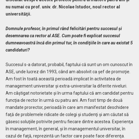
nu numai cu prof. univ. dr. Nicolae Istudor, noul rector al
universităţii.
Domnule profesor, în primul rând felicitări pentru succesul şi
desemnarea ca rector al ASE. Cum poate fi explicat succesul
dumneavoastr
ă încă din primul tur, în condiţiile în care au existat 5
candidaturi?
Succesul s-a datorat, probabil, faptului că sunt un om cunoscut în
ASE, unde lucrez din 1993, când am absolvit ca şef de promoţie.
Am fost în toată această perioadă implicat în activitatea de
management universitar şi extra-universitar la diferite niveluri.
Am câştigat notorietate şi în urma faptului că am candidat pentru
funcţia de rector în urmă cu patru ani. Am fost timp de două
mandate prorector, perioadă în care am manifestat deschidere
faţă de problemele ridicate de colegi şi studenţi şi am căutat să
găsesc soluţiile potrivite pentru fiecare dintre acestea. Experienţa
în management, în general, şi în managementul universitar, în
cazul de faţă, reprezintă un factor care poate face diferenţa.