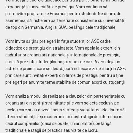
Vom susţine cadrele didactice pentru a participa la schimburi de
experienţă
la universităţi de prestigiu. Vom continua să
promovăm programele Erasmus pentru studenţi. Ne dorim, de
asemenea, să încheiem parteneriate consistente cu universităţi
de top din Germania, Anglia, SUA, pe lângă cele tradiţionale.
Vom invita să ţină prelegeri în faţa studenţilor ASE cadre
didactice de prestigiu din străinătate. Vom apela la experţi din
cadrul unor organizaţii naţionale şi internaţionale de prestigiu,
care să prezinte studenţilor noştri studii de caz. Avem deja un
astfel de proiect care se desfăşoară în fiecare zi de marţi în ASE,
prin care sunt invitaţi experţi din firme de prestigiu pentru a ţine
prelegeri pe anumite teme stabilite de comun acord cu studenţii.
Vom analiza modul de realizare a clauzelor din parteneriatele cu
organizaţii din ţară şi străinătate şi le vom selecta exclusiv pe
acelea care şi-au dovedit seriozitatea şi viabilitatea. Ne dorim să
oferim studenţilor şi masteranzilor noştri stagii de internship în
cadrul companiilor (dacă se poate, chiar plătite), pe lângă
tradiţionalele stagii de practică sau vizite de lucru.