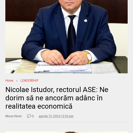
Home
LEADERSHIP
Nicolae Istudor, rectorul ASE: Ne
dorim să ne ancorăm adânc în
realitatea economică
Moise Norel
0
aprilie 12, 2016 12:53 pm