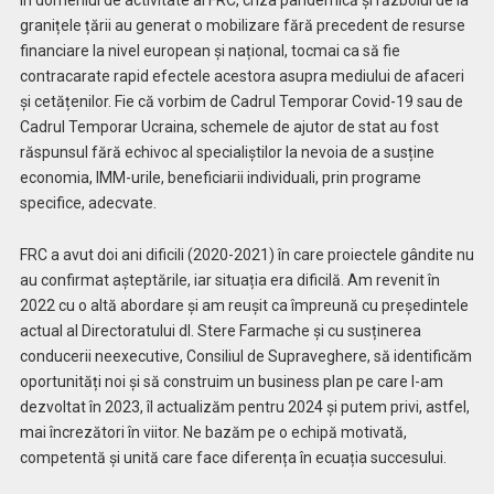
În domeniul de activitate al FRC, criza pandemică și războiul de la
granițele țării au generat o mobilizare fără precedent de resurse
financiare la nivel european și național, tocmai ca să fie
contracarate rapid efectele acestora asupra mediului de afaceri
și cetățenilor. Fie că vorbim de Cadrul Temporar Covid-19 sau de
Cadrul Temporar Ucraina, schemele de ajutor de stat au fost
răspunsul fără echivoc al specialiștilor la nevoia de a susține
economia, IMM-urile, beneficiarii individuali, prin programe
specifice, adecvate.
FRC a avut doi ani dificili (2020-2021) în care proiectele gândite nu
au confirmat așteptările, iar situația era dificilă. Am revenit în
2022 cu o altă abordare și am reușit ca împreună cu președintele
actual al Directoratului dl. Stere Farmache și cu susținerea
conducerii neexecutive, Consiliul de Supraveghere, să identificăm
oportunități noi și să construim un business plan pe care l-am
dezvoltat în 2023, îl actualizăm pentru 2024 și putem privi, astfel,
mai încrezători în viitor. Ne bazăm pe o echipă motivată,
competentă și unită care face diferența în ecuația succesului.