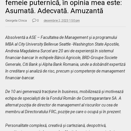
femeie puternică, în opinia mea este:
Asumată. Adecvată. Amuzantă
Georgeta Clinca
0
decembrie 2, 2023 1:50 pm
Absolventă a ASE – Facultatea de Management și a programului
MBA al City University Bellevue Seattle -Washington State Apostile,
Andreia Magdalena Surcel are 20 ani de experiență în sistemul
financiar-bancar în echipele Băncii Agricole, BRD-Groupe Societe
Generale, Citi Bank și Alpha Bank Romania, unde a dobândit expertiză
în creditare și analiză de risc, precum și competențe de management
financiar-bancar.
De 10 ani generează tracțiune în business, mobilizează și motivează
echipa de specialiști de la Fondul Român de Contragarantare SA. A
alternat poziția de director de management al riscurilor cu cea de
membru al Directoratului FRC, poziție pe care o ocupă și în prezent.
Personalitate complexă, creativă și carteziană, deopotrivă,