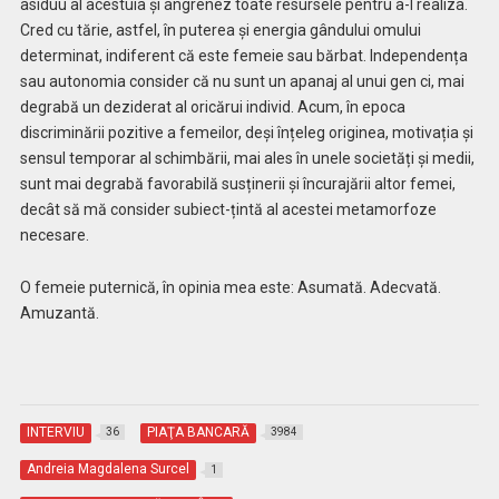
asiduu al acestuia și angrenez toate resursele pentru a-l realiza.
Cred cu tărie, astfel, în puterea și energia gândului omului
determinat, indiferent că este femeie sau bărbat. Independența
sau autonomia consider că nu sunt un apanaj al unui gen ci, mai
degrabă un deziderat al oricărui individ. Acum, în epoca
discriminării pozitive a femeilor, deși înțeleg originea, motivația și
sensul temporar al schimbării, mai ales în unele societăți și medii,
sunt mai degrabă favorabilă susținerii și încurajării altor femei,
decât să mă consider subiect-țintă al acestei metamorfoze
necesare.
O femeie puternică, în opinia mea este: Asumată. Adecvată.
Amuzantă.
INTERVIU
PIAŢA BANCARĂ
36
3984
Andreia Magdalena Surcel
1