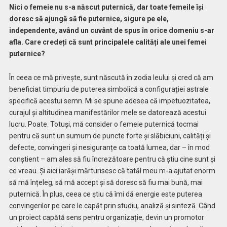
Nici o femeie nu s-a născut puternică, dar toate femeile își
doresc să ajungă să fie puternice, sigure pe ele,
independente, având un cuvânt de spus în orice domeniu s-ar
afla. Care credeți că sunt principalele calități ale unei femei
puternice?
În ceea ce mă privește, sunt născută în zodia leului și cred că am
beneficiat timpuriu de puterea simbolică a configurației astrale
specifică acestui semn. Mi se spune adesea că impetuozitatea,
curajul și altitudinea manifestărilor mele se datorează acestui
lucru. Poate. Totuși, mă consider o femeie puternică tocmai
pentru că sunt un sumum de puncte forte și slăbiciuni, calități și
defecte, convingeri și nesiguranțe ca toată lumea, dar – în mod
conștient – am ales să fiu încrezătoare pentru că știu cine sunt și
ce vreau. Și aici iarăși mărturisesc că tatăl meu m-a ajutat enorm
să mă înțeleg, să mă accept și să doresc să fiu mai bună, mai
puternică. În plus, ceea ce știu că îmi dă energie este puterea
convingerilor pe care le capăt prin studiu, analiză și sinteză. Când
un proiect capătă sens pentru organizație, devin un promotor