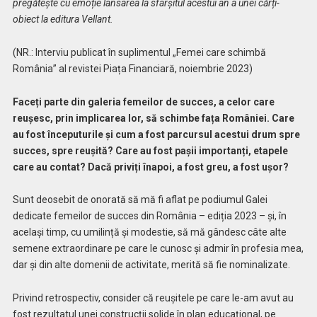
pregătește cu emoție lansarea la sfârșitul acestui an a unei cărți-
obiect la editura Vellant.
(NR.: Interviu publicat în suplimentul „Femei care schimbă
România” al revistei Piața Financiară, noiembrie 2023)
Faceți parte din galeria femeilor de succes, a celor care
reușesc, prin implicarea lor, să schimbe fața României. Care
au fost începuturile și cum a fost parcursul acestui drum spre
succes, spre reușită? Care au fost pașii importanți, etapele
care au contat? Dacă priviți înapoi, a fost greu, a fost ușor?
Sunt deosebit de onorată să mă fi aflat pe podiumul Galei
dedicate femeilor de succes din România – ediția 2023 – și, în
același timp, cu umilință și modestie, să mă gândesc câte alte
semene extraordinare pe care le cunosc și admir în profesia mea,
dar și din alte domenii de activitate, merită să fie nominalizate.
Privind retrospectiv, consider că reușitele pe care le-am avut au
fost rezultatul unei construcții solide în plan educațional, pe