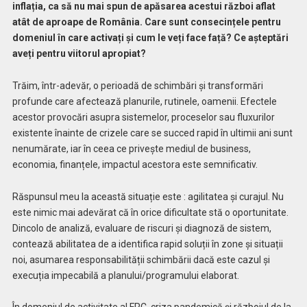
inflația, ca să nu mai spun de apăsarea acestui război aflat
atât de aproape de România. Care sunt consecințele pentru
domeniul în care activați și cum le veți face față? Ce așteptări
aveți pentru viitorul apropiat?
Trăim, într-adevăr, o perioadă de schimbări și transformări
profunde care afectează planurile, rutinele, oamenii. Efectele
acestor provocări asupra sistemelor, proceselor sau fluxurilor
existente înainte de crizele care se succed rapid în ultimii ani sunt
nenumărate, iar în ceea ce privește mediul de business,
economia, finanțele, impactul acestora este semnificativ.
Răspunsul meu la această situație este : agilitatea și curajul. Nu
este nimic mai adevărat că în orice dificultate stă o oportunitate.
Dincolo de analiză, evaluare de riscuri și diagnoză de sistem,
contează abilitatea de a identifica rapid soluții în zone și situații
noi, asumarea responsabilității schimbării dacă este cazul și
execuția impecabilă a planului/programului elaborat.