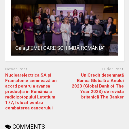
Gala „FEMEI CARE SCHIMBĂ ROMÂNIA”
Newer Post
Older Post
Nuclearelectrica SA și
UniCredit desemnată
Framatome semnează un
Banca Globală a Anului
acord pentru a avansa
2023 (Global Bank of The
producția în România a
Year 2023) de revista
radioizotopului Lutetium-
britanică The Banker
177, folosit pentru
combaterea cancerului
COMMENTS