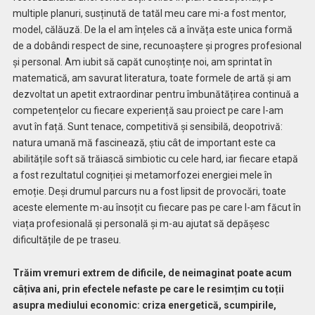
multiple planuri, susținută de tatăl meu care mi-a fost mentor,
model, călăuză. De la el am înțeles că a învăța este unica formă
de a dobândi respect de sine, recunoaștere și progres profesional
și personal. Am iubit să capăt cunoștințe noi, am sprintat în
matematică, am savurat literatura, toate formele de artă și am
dezvoltat un apetit extraordinar pentru îmbunătățirea continuă a
competențelor cu fiecare experiență sau proiect pe care l-am
avut în față. Sunt tenace, competitivă și sensibilă, deopotrivă:
natura umană mă fascinează, știu cât de important este ca
abilitățile soft să trăiască simbiotic cu cele hard, iar fiecare etapă
a fost rezultatul cogniției și metamorfozei energiei mele în
emoție. Deși drumul parcurs nu a fost lipsit de provocări, toate
aceste elemente m-au însoțit cu fiecare pas pe care l-am făcut în
viața profesională și personală și m-au ajutat să depășesc
dificultățile de pe traseu.
Trăim vremuri extrem de dificile, de neimaginat poate acum
câțiva ani, prin efectele nefaste pe care le resimțim cu toții
asupra mediului economic: criza energetică, scumpirile,