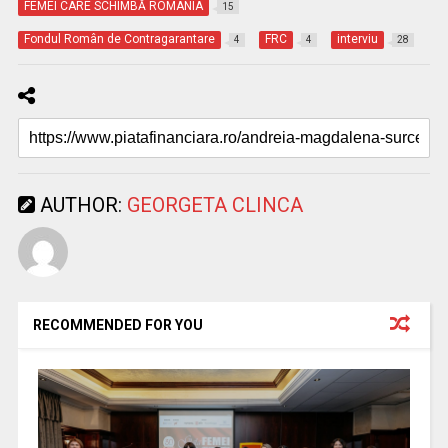
FEMEI CARE SCHIMBĂ ROMÂNIA
15
Fondul Român de Contragarantare
FRC
interviu
4
4
28
AUTHOR:
GEORGETA CLINCA
RECOMMENDED FOR YOU