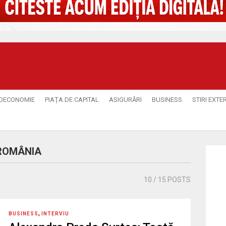
OECONOMIE
PIAŢA DE CAPITAL
ASIGURĂRI
BUSINESS
STIRI EXTE
 ROMÂNIA
10
/ 15 POSTS
,
BUSINESS
INTERVIU