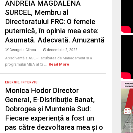
ANDREIA MAGDALENA
SURCEL, Membru al
Directoratului FRC: O femeie
puternică, în opinia mea este:
Asumată. Adecvată. Amuzantă
Georgeta Clinca
decembrie 2, 2023
Absolventă a ASE - Facultatea de Management și a
programului MBA al Ci ...
Read More
,
ENERGIE
INTERVIU
Monica Hodor Director
General, E-Distribuție Banat,
Dobrogea și Muntenia Sud:
Fiecare experiență a fost un
pas către dezvoltarea mea și o