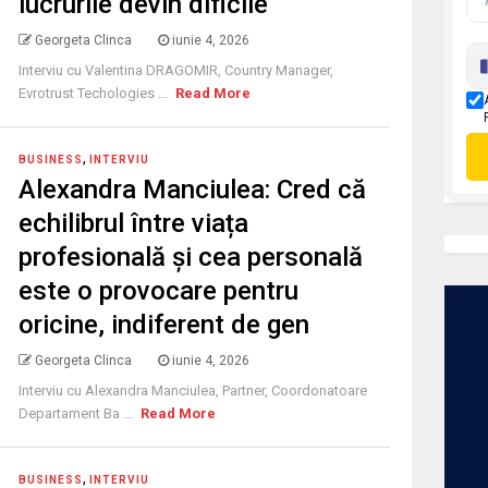
lucrurile devin dificile
Georgeta Clinca
iunie 4, 2026
Interviu cu Valentina DRAGOMIR, Country Manager,
Evrotrust Techologies ...
Read More
,
BUSINESS
INTERVIU
Alexandra Manciulea: Cred că
echilibrul între viața
profesională și cea personală
este o provocare pentru
oricine, indiferent de gen
Georgeta Clinca
iunie 4, 2026
Interviu cu Alexandra Manciulea, Partner, Coordonatoare
Departament Ba ...
Read More
,
BUSINESS
INTERVIU