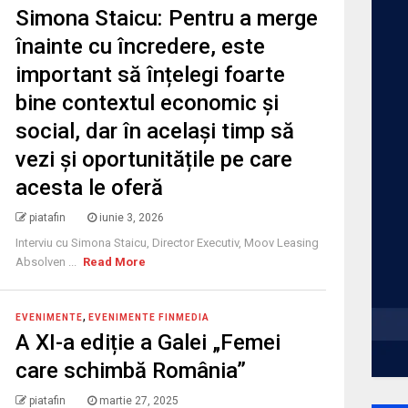
Simona Staicu: Pentru a merge
înainte cu încredere, este
important să înțelegi foarte
bine contextul economic și
social, dar în același timp să
vezi și oportunitățile pe care
acesta le oferă
piatafin
iunie 3, 2026
Interviu cu Simona Staicu, Director Executiv, Moov Leasing
Absolven ...
Read More
,
EVENIMENTE
EVENIMENTE FINMEDIA
A XI-a ediție a Galei „Femei
care schimbă România”
piatafin
martie 27, 2025