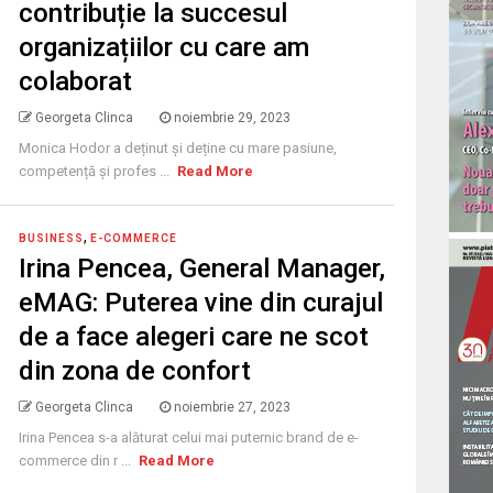
contribuție la succesul
organizațiilor cu care am
colaborat
Georgeta Clinca
noiembrie 29, 2023
Monica Hodor a deținut și deține cu mare pasiune,
competență și profes ...
Read More
,
BUSINESS
E-COMMERCE
Irina Pencea, General Manager,
eMAG: Puterea vine din curajul
de a face alegeri care ne scot
din zona de confort
Georgeta Clinca
noiembrie 27, 2023
Irina Pencea s-a alăturat celui mai puternic brand de e-
commerce din r ...
Read More