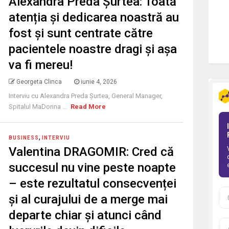
Alexandra Preda Șurtea: Toată
atenția și dedicarea noastră au
fost și sunt centrate către
pacientele noastre dragi și așa
va fi mereu!
Georgeta Clinca
iunie 4, 2026
Interviu cu Alexandra Preda Șurtea, General Manager,
Spitalul MaDonna ...
Read More
,
BUSINESS
INTERVIU
Valentina DRAGOMIR: Cred că
succesul nu vine peste noapte
– este rezultatul consecvenței
și al curajului de a merge mai
departe chiar și atunci când