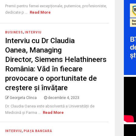
Premii pentru femei excepționale, puternice, profesioniste,
dedicate p ...
Read More
,
BUSINESS
INTERVIU
Interviu cu Dr Claudia
Oanea, Managing
Director, Siemens Helathineers
România: Văd în fiecare
provocare o oportunitate de
creștere și învățare
Georgeta Clinca
decembrie 4, 2023
Dr. Claudia Oanea este absolventă a Universității de
Medicină și Farma ...
Read More
,
INTERVIU
PIAŢA BANCARĂ