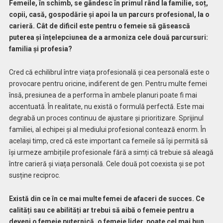
Femeile, în schimb, se gândesc în primul rând la familie, soț,
copii, casă, gospodărie și apoi la un parcurs profesional, la o
carieră. Cât de dificil este pentru o femeie să găsească
puterea și înțelepciunea de a armoniza cele două parcursuri:
familia și profesia?
Cred că echilibrul între viața profesională și cea personală este o
provocare pentru oricine, indiferent de gen. Pentru multe femei
însă, presiunea de a performa în ambele planuri poate fi mai
accentuată. În realitate, nu există o formulă perfectă. Este mai
degrabă un proces continuu de ajustare și prioritizare. Sprijinul
familiei, al echipei și al mediului profesional contează enorm. În
același timp, cred că este important ca femeile să își permită să
își urmeze ambițiile profesionale fără a simți că trebuie să aleagă
între carieră și viața personală. Cele două pot coexista și se pot
susține reciproc.
Există din ce în ce mai multe femei de afaceri de succes. Ce
calități sau ce abilități ar trebui să aibă o femeie pentru a
deveni o femeie puternică, o femeie lider, poate cel mai bun