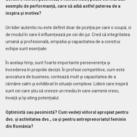
exemplu de performanță, care să aibă astfel puterea de a
inspira și motiva?
Un lider autentic nu este definit doar de poziția pe care o ocupă, ci
de modul în care îi influențează pe cei din jur. Cred că integritatea
umană și profesională, empatia și capacitatea de a construi
echipe sunt esențiale.
În același timp, sunt foarte importante perseverența și
încrederea în propriile decizii. În profesii competitive, cum este
avocatura de business, contează mult și capacitatea de a
rămâne calm și echilibrat în situații complexe. Liderii care inspiră
sunt cei care știu să creeze un mediu în care oamenii cresc,
învață și își ating potențialul.
Optimistă sau pesimistă? Cum vedeți viitorul apropiat pentru
dvs. și activitatea dvs., ca și pentru antreprenoriatul feminin
din România?