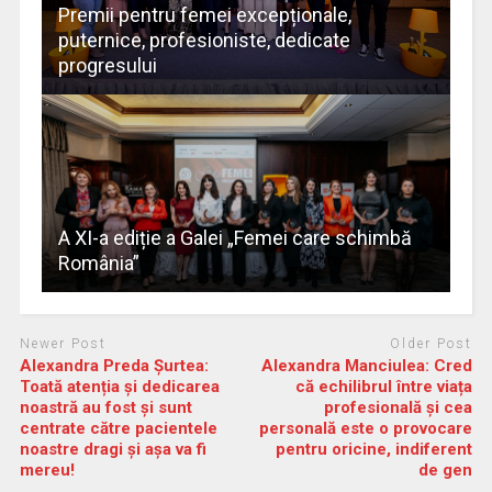
Premii pentru femei excepționale,
puternice, profesioniste, dedicate
progresului
A XI-a ediție a Galei „Femei care schimbă
România”
Newer Post
Older Post
Alexandra Preda Șurtea:
Alexandra Manciulea: Cred
Toată atenția și dedicarea
că echilibrul între viața
noastră au fost și sunt
profesională și cea
centrate către pacientele
personală este o provocare
noastre dragi și așa va fi
pentru oricine, indiferent
mereu!
de gen