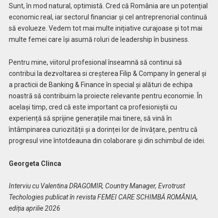
Sunt, în mod natural, optimistă. Cred că România are un potențial
economic real, iar sectorul financiar și cel antreprenorial continuă
să evolueze. Vedem tot mai multe inițiative curajoase și tot mai
multe femei care își asumă roluri de leadership în business.
Pentru mine, viitorul profesional înseamnă să continui să
contribui la dezvoltarea si creșterea Filip & Company în general și
a practicii de Banking & Finance în special și alături de echipa
noastră să contribuim la proiecte relevante pentru economie. În
același timp, cred că este important ca profesioniștii cu
experiență să sprijine generațiile mai tinere, să vină în
întâmpinarea curiozității și a dorinței lor de învățare, pentru că
progresul vine întotdeauna din colaborare și din schimbul de idei.
Georgeta Clinca
Interviu cu Valentina DRAGOMIR, Country Manager, Evrotrust
Techologies publicat în revista FEMEI CARE SCHIMBĂ ROMÂNIA,
ediția aprilie 2026