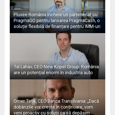
Pluxee România încheie un parteneriat cu
PragmaGO pentru lansarea PragmaCash, o
soluție flexibilă de finanțare pentru IMM-uri
Tal Lahav, CEO New Kopel Group: România
are un potențial enorm în industria auto
Omer Tetik, CEO Banca Transilvania: „Dacă
dobânzile vor crește în continuare, vom
veni proactiv cu soluții ca să depășim