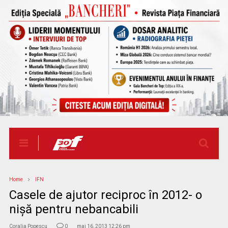
Home
IFN
Casele de ajutor reciproc în 2012- o
nişă pentru nebancabili
Coralia Popescu
0
mai 16, 2013 12:26 pm