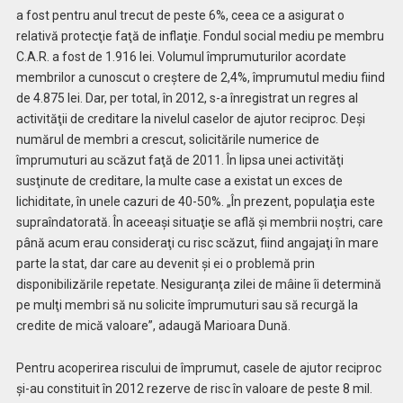
a fost pentru anul trecut de peste 6%, ceea ce a asigurat o
relativă protecţie faţă de inflaţie. Fondul social mediu pe membru
C.A.R. a fost de 1.916 lei. Volumul împrumuturilor acordate
membrilor a cunoscut o creştere de 2,4%, împrumutul mediu fiind
de 4.875 lei. Dar, per total, în 2012, s-a înregistrat un regres al
activităţii de creditare la nivelul caselor de ajutor reciproc. Deşi
numărul de membri a crescut, solicitările numerice de
împrumuturi au scăzut faţă de 2011. În lipsa unei activităţi
susţinute de creditare, la multe case a existat un exces de
lichiditate, în unele cazuri de 40-50%. „În prezent, populaţia este
supraîndatorată. În aceeaşi situaţie se află şi membrii noştri, care
până acum erau consideraţi cu risc scăzut, fiind angajaţi în mare
parte la stat, dar care au devenit şi ei o problemă prin
disponibilizările repetate. Nesiguranţa zilei de mâine îi determină
pe mulţi membri să nu solicite împrumuturi sau să recurgă la
credite de mică valoare”, adaugă Marioara Dună.
Pentru acoperirea riscului de împrumut, casele de ajutor reciproc
şi-au constituit în 2012 rezerve de risc în valoare de peste 8 mil.