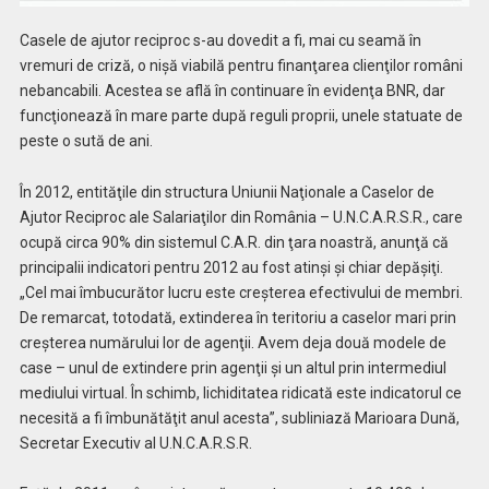
Casele de ajutor reciproc s-au dovedit a fi, mai cu seamă în
vremuri de criză, o nişă viabilă pentru finanţarea clienţilor români
nebancabili. Acestea se află în continuare în evidenţa BNR, dar
funcţionează în mare parte după reguli proprii, unele statuate de
peste o sută de ani.
În 2012, entităţile din structura Uniunii Naţionale a Caselor de
Ajutor Reciproc ale Salariaţilor din România – U.N.C.A.R.S.R., care
ocupă circa 90% din sistemul C.A.R. din ţara noastră, anunţă că
principalii indicatori pentru 2012 au fost atinşi şi chiar depăşiţi.
„Cel mai îmbucurător lucru este creşterea efectivului de membri.
De remarcat, totodată, extinderea în teritoriu a caselor mari prin
creşterea numărului lor de agenţii. Avem deja două modele de
case – unul de extindere prin agenţii şi un altul prin intermediul
mediului virtual. În schimb, lichiditatea ridicată este indicatorul ce
necesită a fi îmbunătăţit anul acesta”, subliniază Marioara Dună,
Secretar Executiv al U.N.C.A.R.S.R.