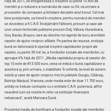
Faţă de 2011, se înregistrează o creştere cu peste 10.400 de
membri şi o reducere a numărului de case cu 54, ca urmare a
proceselor de comasare şi lichidare derulate anul trecut. Cel mai
bine poziţionate, ca trend în creştere, pentru numărul de membri
se dovedesc a fi C.A.R. Învăţământ Fălticeni, precum şi case ale
unor uniuni teritoriale judeţene precum Dolj, Vâlcea, Hunedoara,
Gorj, Bacău, Braşov, care au deschis noi agenţii de lucru arondate
caselor de ajutor reciproc afiliate. Pe partea de resurse, evoluţia
bună se datorează în special creşterii capitalurilor proprii ale
caselor, cu peste 30 mil. lei, a fondurilor sociale ale membrilor, cu
aproape 6% faţă de 2011. „Media capitalului propriu al caselor din
top 10 este de 813.500 euro, ceea ce indică o bună capitalizare a
acestora şi, prin urmare, o stabilitate. În schimb, la nivel de sistem
există şi case de ajutor reciproc mici în judeţele Giurgiu, Călăraşi,
Bistriţa-Năsăud, Vrancea, unde media este de doar 11.700 euro,
unităţi ce trebuie contopite cu o entitate C.A.R. puternică, altfel
neavând cum să reziste în viitor ca instituţie financiară
nebancară”, arată Marioara Dună.
Procentul mediu de bonificare a fondurilor sociale ale membrilor