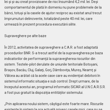
lei şi şi-au creat provizioane de risc însumând 4,2 mil. lei. Deşi
comportamentul de plată în domeniu nu pune problemele de la
bănci, totuşi şi la casele de ajutor reciproc au existat anul trecut
împrumuturi delincvente, totalizând peste 40 mil. lei, care
urmează în prezent procedura executării silite.
Supraveghere pe alte baze
În 2012, activitatea de supraveghere a C.A.R. a fost adaptată
procedurilor BNR. S-a trecut astfel de la supravegherea pe baza
indicatorilor de performanţă la supravegherea riscurilor din
sistem. Testele-pilot derulate de uniunile teritoriale Botoşani,
Braşov, Bacău, Cluj, Galaţi, Gorj, Dâmboviţa, Mureş, Neamţ şi
Vâlcea au arătat că la acele case care au evidenţiat debitorii în
sistemul informatic situaţia e sub control. Drept urmare, de la
începutul acestui an, programul informatic SICAR al U.N.C.A.R.S.R.
a fost pus gratuit la dispoziţia entităţilor sistemului.
„Prin aplicarea noului sistem, câştigul este foarte mare. Riscurile
existente în sistem la ora actuală privesc casele mici, care nu se