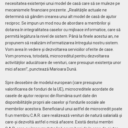
necesitatea existenţei unui model de casă care să se muleze pe
mecanismele financiare prezente. „Realităţile actuale ne
determină să gândim crearea unui alt model de casă de ajutor
reciproc. Se impun un mod nou de abordare a membrilor şi
dotarea în integralitatea caselor cu mijloace informatice, care să
permită legătura la nivel de sistem. Până la finele acestui an, ne
propunem să realizăm informatizarea întregului nostru sistem.
Vom avea în vedere şi dezvoltarea serviciilor oferite de case.
Vom promova, totodată, microcreditul pentru dezvoltarea
activităţilor aducătoare de venituri, care presupun existenţa unor
mici afaceri”, punctează Marioara Dună.
Spre deosebire de modelul european (care presupune
valorificarea de fonduri de la UE), microcreditele acordate de
casele de ajutor reciproc din România sunt date din
disponibilităţile proprii ale caselor şi fondurile sociale ale
membrilor acestora. Beneficiarul unui astfel de microcredit poate
fi un membru C.A.R. care realizează venituri de natură salarială şi
care-şi dezvoltă astfel o mică afacere. Există destui membri