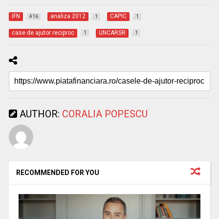
IFN
analiza 2012
CAPIC
416
1
1
case de ajutor reciproc
UNCARSR
1
1
AUTHOR:
CORALIA POPESCU
RECOMMENDED FOR YOU