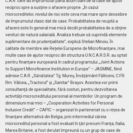
C.A.R. care au împrumutat până acum bani de la case de ajutor
reciproc spre a susţine o afacere proprie. „În cazul
microcreditelor, nivelul de risc este ceva mai mare spre deosebire
de împrumutul clasic dat de case. Probabilitatea de reuşită a
afacerii este în general mai mică decât probabilitatea de a obţine
venituri de natură salarială. Analiza trebuie să cuprindă elemente
suplimentare de prudenţialitate”, explică Stelian Minoiu. În
calitate de membre ale Reţelei Europene de Microfinanţare, mai
multe case de ajutor reciproc din structura U.N.C.A.R.S.R. au optat
pentru finanţare europeană în cadrul programului „Joint Actions
to Support Microfinance Institution in Europe” – JASMINE, fiind
admise C.A.R. „Sănătatea” Tg. Mureş, Învăţământ Fălticeni, C.F.R.
Rm. Vâlcea, „Tractorul” şi „Sanitar” Braşov. Acestea vor primi
consultanţă de specialitate, fără costuri, pentru dezvoltarea
activităţii microcreditului personal al membrilor. Un program de
dimensiuni mai mici – „Cooperation Activities for Personal
Inclusive Credit” – CAPIC – organizat în parteneriat cu o reţea de
finanţare alternativă din Belgia, prin intermediul căreia
microcreditul personal a fost evaluat în ţări precum Franţa, Italia,
Marea Britanie, a fost derulat împreună cu un grup de case de