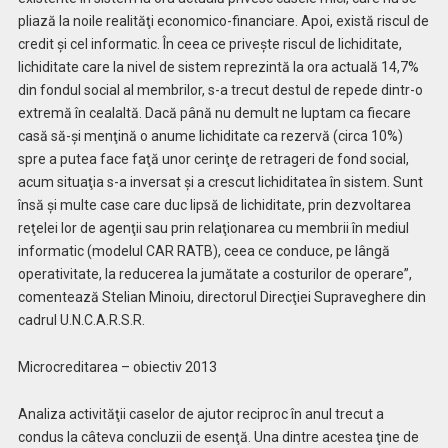
pliază la noile realităţi economico-financiare. Apoi, există riscul de
credit şi cel informatic. În ceea ce priveşte riscul de lichiditate,
lichiditate care la nivel de sistem reprezintă la ora actuală 14,7%
din fondul social al membrilor, s-a trecut destul de repede dintr-o
extremă în cealaltă. Dacă până nu demult ne luptam ca fiecare
casă să-şi menţină o anume lichiditate ca rezervă (circa 10%)
spre a putea face faţă unor cerinţe de retrageri de fond social,
acum situaţia s-a inversat şi a crescut lichiditatea în sistem. Sunt
însă şi multe case care duc lipsă de lichiditate, prin dezvoltarea
reţelei lor de agenţii sau prin relaţionarea cu membrii în mediul
informatic (modelul CAR RATB), ceea ce conduce, pe lângă
operativitate, la reducerea la jumătate a costurilor de operare”,
comentează Stelian Minoiu, directorul Direcţiei Supraveghere din
cadrul U.N.C.A.R.S.R.
Microcreditarea – obiectiv 2013
Analiza activităţii caselor de ajutor reciproc în anul trecut a
condus la câteva concluzii de esenţă. Una dintre acestea ţine de