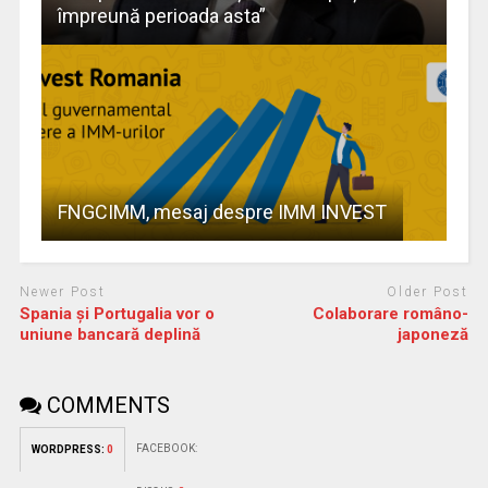
împreună perioada asta”
FNGCIMM, mesaj despre IMM INVEST
Newer Post
Older Post
Spania şi Portugalia vor o
Colaborare româno-
uniune bancară deplină
japoneză
COMMENTS
FACEBOOK:
WORDPRESS:
0