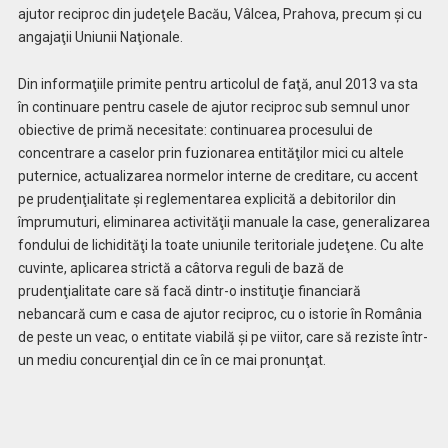
ajutor reciproc din judeţele Bacău, Vâlcea, Prahova, precum şi cu
angajaţii Uniunii Naţionale.
Din informaţiile primite pentru articolul de faţă, anul 2013 va sta
în continuare pentru casele de ajutor reciproc sub semnul unor
obiective de primă necesitate: continuarea procesului de
concentrare a caselor prin fuzionarea entităţilor mici cu altele
puternice, actualizarea normelor interne de creditare, cu accent
pe prudenţialitate şi reglementarea explicită a debitorilor din
împrumuturi, eliminarea activităţii manuale la case, generalizarea
fondului de lichidităţi la toate uniunile teritoriale judeţene. Cu alte
cuvinte, aplicarea strictă a câtorva reguli de bază de
prudenţialitate care să facă dintr-o instituţie financiară
nebancară cum e casa de ajutor reciproc, cu o istorie în România
de peste un veac, o entitate viabilă şi pe viitor, care să reziste într-
un mediu concurenţial din ce în ce mai pronunţat.