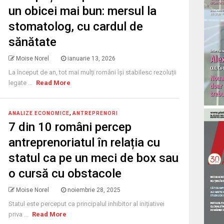
un obicei mai bun: mersul la
stomatolog, cu cardul de
sănătate
Moise Norel
ianuarie 13, 2026
La început de an, tot mai mulți români își stabilesc rezoluții
legate ...
Read More
,
ANALIZE ECONOMICE
ANTREPRENORI
7 din 10 români percep
antreprenoriatul în relația cu
statul ca pe un meci de box sau
o cursă cu obstacole
Moise Norel
noiembrie 28, 2025
Statul este perceput ca principalul inhibitor al inițiativei
priva ...
Read More