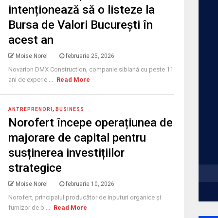
intenționează să o listeze la
Bursa de Valori București în
acest an
Moise Norel
februarie 25, 2026
Novarion DMX Construction, companie sibiană cu peste 11
ani de experie ...
Read More
,
ANTREPRENORI
BUSINESS
Norofert începe operațiunea de
majorare de capital pentru
susținerea investițiilor
strategice
Moise Norel
februarie 10, 2026
Norofert, principalul producător de inputuri organice și
furnizor de b ...
Read More