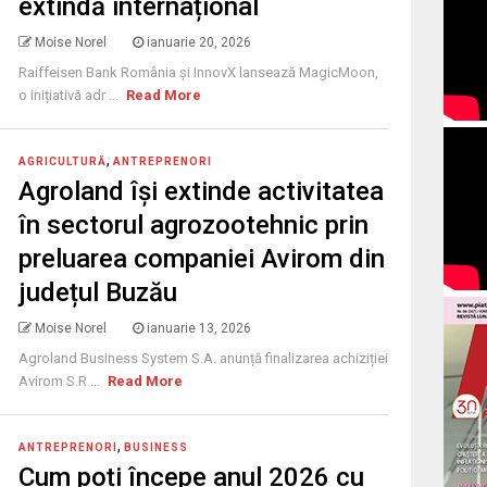
extindă internațional
Moise Norel
ianuarie 20, 2026
Raiffeisen Bank România și InnovX lansează MagicMoon,
o inițiativă adr ...
Read More
,
AGRICULTURĂ
ANTREPRENORI
Agroland își extinde activitatea
în sectorul agrozootehnic prin
preluarea companiei Avirom din
județul Buzău
Moise Norel
ianuarie 13, 2026
Agroland Business System S.A. anunță finalizarea achiziției
Avirom S.R ...
Read More
,
ANTREPRENORI
BUSINESS
Cum poți începe anul 2026 cu