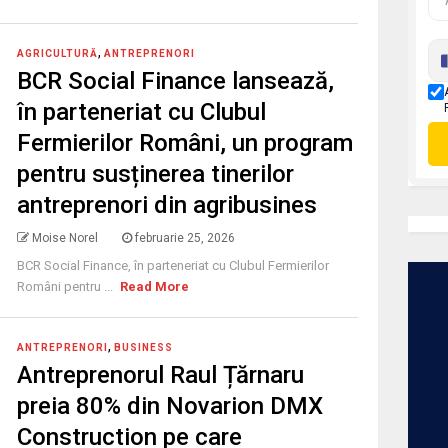
,
AGRICULTURĂ
ANTREPRENORI
BCR Social Finance lansează,
în parteneriat cu Clubul
Fermierilor Români, un program
pentru susținerea tinerilor
antreprenori din agribusines
Moise Norel
februarie 25, 2026
BCR Social Finance, în parteneriat cu Clubul Fermierilor
Români pentru ...
Read More
,
ANTREPRENORI
BUSINESS
Antreprenorul Raul Țărnaru
preia 80% din Novarion DMX
Construction pe care