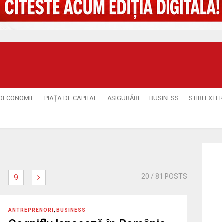
OECONOMIE
PIAŢA DE CAPITAL
ASIGURĂRI
BUSINESS
STIRI EXTE
20
/ 81 POSTS
9
,
ANTREPRENORI
BUSINESS