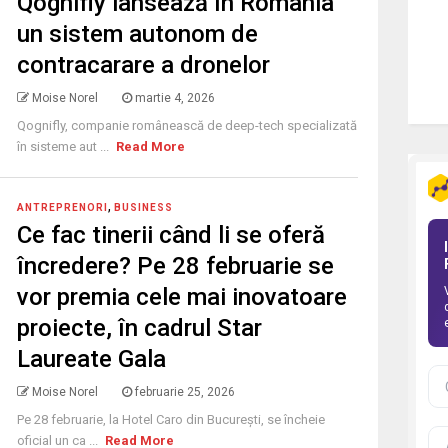
Qognifly lansează în România
un sistem autonom de
contracarare a dronelor
Moise Norel
martie 4, 2026
Qognifly, companie românească de deep-tech specializată
în sisteme aut ...
Read More
,
ANTREPRENORI
BUSINESS
Ce fac tinerii când li se oferă
încredere? Pe 28 februarie se
vor premia cele mai inovatoare
proiecte, în cadrul Star
Laureate Gala
Moise Norel
februarie 25, 2026
Pe 28 februarie, la Hotel Caro din București, se încheie
oficial un ca ...
Read More