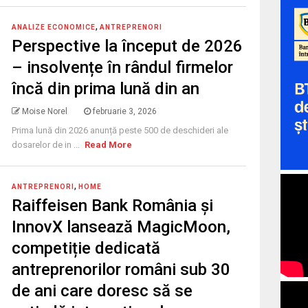
,
ANALIZE ECONOMICE
ANTREPRENORI
Perspective la început de 2026
– insolvențe în rândul firmelor
încă din prima lună din an
Moise Norel
februarie 3, 2026
Prima lună din 2026 anunță peste 500 de deschideri ale
dosarelor de in ...
Read More
,
ANTREPRENORI
HOME
Raiffeisen Bank România și
InnovX lansează MagicMoon,
competiție dedicată
antreprenorilor români sub 30
de ani care doresc să se