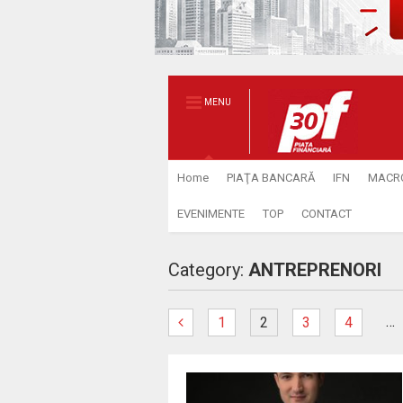
MENU
Home
PIAŢA BANCARĂ
IFN
MACR
EVENIMENTE
TOP
CONTACT
Category:
ANTREPRENORI
…
1
2
3
4