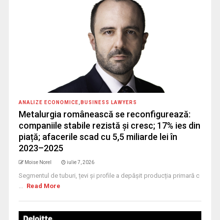
ANALIZE ECONOMICE
,
BUSINESS LAWYERS
Metalurgia românească se reconfigurează:
companiile stabile rezistă și cresc; 17% ies din
piață; afacerile scad cu 5,5 miliarde lei în
2023–2025
Moise Norel
iulie 7, 2026
Segmentul de tuburi, țevi și profile a depășit producția primară c
...
Read More