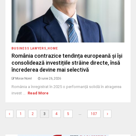
BUSINESS LAWYERS
,
HOME
România contrazice tendința europeană și își
consolidează investițiile străine directe, însă
încrederea devine mai selectivă
Moise Norel
iunie 26, 2026
România a înregistrat în 2025 o performanță solidă în atragerea
invest ...
Read More
…
1
2
3
4
5
107