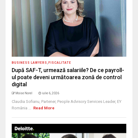
BUSINESS LAWYERS
,
FISCALITATE
După SAF-T, urmează salariile? De ce payroll-
ul poate deveni următoarea zonă de control
digital
Moise Norel
iulie 6, 2026
Claudia Sofianu, Partener, People Advisory Services Leader, EY
România ...
Read More