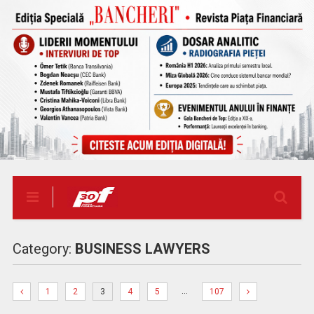
Category:
BUSINESS LAWYERS
…
1
2
3
4
5
107