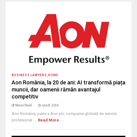
BUSINESS LAWYERS
,
HOME
Aon România, la 20 de ani: AI transformă piața
muncii, dar oamenii rămân avantajul
competitiv
Moise Norel
iulie 8, 2026
Aon România, parte a Aon plc, companie globală de servicii
profesional ...
Read More