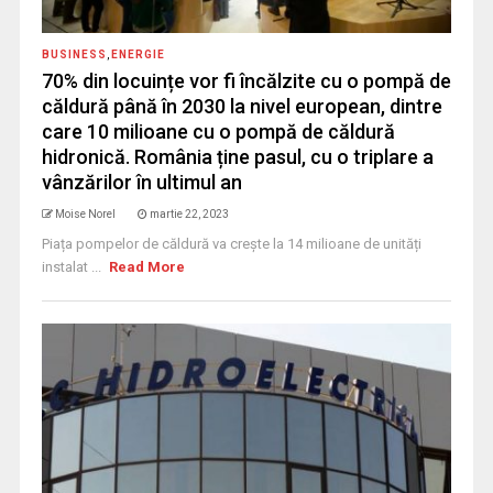
BUSINESS
,
ENERGIE
70% din locuințe vor fi încălzite cu o pompă de
căldură până în 2030 la nivel european, dintre
care 10 milioane cu o pompă de căldură
hidronică. România ține pasul, cu o triplare a
vânzărilor în ultimul an
Moise Norel
martie 22, 2023
Piața pompelor de căldură va crește la 14 milioane de unități
instalat ...
Read More