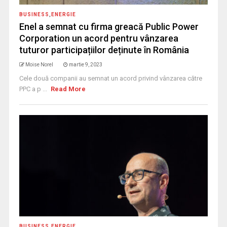
BUSINESS
,
ENERGIE
Enel a semnat cu firma greacă Public Power
Corporation un acord pentru vânzarea
tuturor participațiilor deținute în România
Moise Norel
martie 9, 2023
Cele două companii au semnat un acord privind vânzarea către
PPC a p ...
Read More
BUSINESS
,
ENERGIE