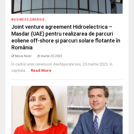
BUSINESS
,
ENERGIE
Joint venture agreement Hidroelectrica –
Masdar (UAE) pentru realizarea de parcuri
eoliene off-shore și parcuri solare flotante în
România
Moise Norel
martie 20, 2023
În cadrul unei ceremonii desfășurate luni, 20 martie 2023, în
capitala ...
Read More