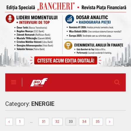
Category:
ENERGIE
…
1
31
32
33
34
35