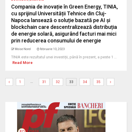
Compania de inovație în Green Energy, TINIA,
cu sprijinul Universității Tehnice din Cluj-
Napoca lansează o soluție bazată pe AI și
blockchain care descentralizează distribuția
de energie solară, asigurând facturi mai mici
prin reducerea consumului de energie
Moise Norel
februarie 10, 2023
TINIA este rezultatul unei investiții, până în prezent, a peste 1 ...
Read More
…
1
31
32
33
34
35