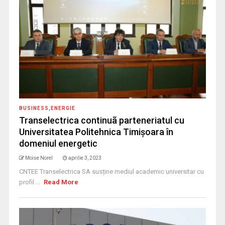
BUSINESS
,
ENERGIE
Transelectrica continuã parteneriatul cu
Universitatea Politehnica Timișoara în
domeniul energetic
Moise Norel
aprilie 3, 2023
CNTEE Transelectrica SA susține mediul academic universitar cu
profil ...
Read More