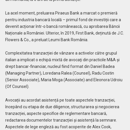
La acel moment, preluarea Piraeus Bank a marcat o premieră
pentru industria bancară locală – primul fond de investiții care a
devenit acționar într-o bancă românească, cu aprobarea Băncii
Naționale a României. Ulterior, în 2019, First Bank, deținută de J.C.
Flowers & Co., a preluat Leumi Bank România.
Complexitatea tranzacției de vânzare a activelor către grupul
italian a implicat o echipă mixtă de avocaţi din practicile M&A şi
drept bancar-financiar, nucleul fiind format din Daniel Badea
(Managing Partner), Loredana Ralea (Counsel), Radu Costin
(Senior Associate), Maria Moga (Associate) and Eleonora Udroiu
(Of Counsel).
Avocații au acordat asistență pe toate aspectele tranzacției,
începând cu etapa de due diligence, structurarea și negocierea
tranzacției, aspecte specifice de reglementare bancară,
redactarea documentelor tranzacției și asistență la semnare.
Aspectele de lege engleză au fost acoperite de Alex Cook,