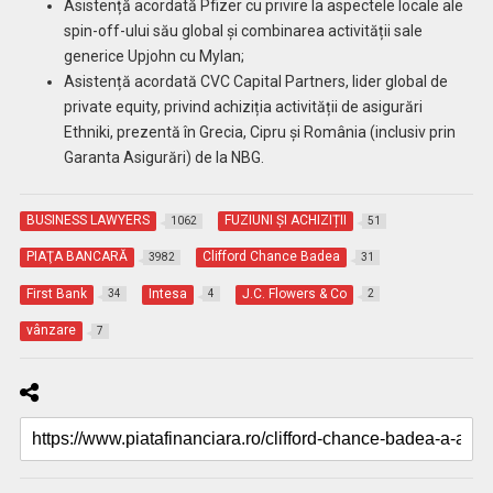
Asistență acordată Pfizer cu privire la aspectele locale ale
spin-off-ului său global și combinarea activității sale
generice Upjohn cu Mylan;
Asistență acordată CVC Capital Partners, lider global de
private equity, privind achiziția activității de asigurări
Ethniki, prezentă în Grecia, Cipru și România (inclusiv prin
Garanta Asigurări) de la NBG.
BUSINESS LAWYERS
FUZIUNI ȘI ACHIZIȚII
1062
51
PIAŢA BANCARĂ
Clifford Chance Badea
3982
31
First Bank
Intesa
J.C. Flowers & Co
34
4
2
vânzare
7