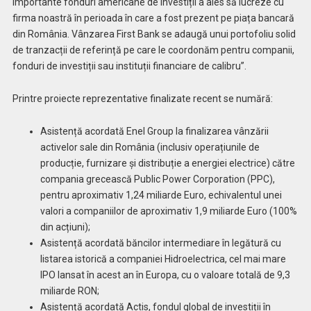
importante fonduri americane de investiții a ales să lucreze cu
firma noastră în perioada în care a fost prezent pe piața bancară
din România. Vânzarea First Bank se adaugă unui portofoliu solid
de tranzacții de referință pe care le coordonăm pentru companii,
fonduri de investiții sau instituții financiare de calibru”.
Printre proiecte reprezentative finalizate recent se numără:
Asistență acordată Enel Group la finalizarea vânzării
activelor sale din România (inclusiv operațiunile de
producție, furnizare și distribuție a energiei electrice) către
compania grecească Public Power Corporation (PPC),
pentru aproximativ 1,24 miliarde Euro, echivalentul unei
valori a companiilor de aproximativ 1,9 miliarde Euro (100%
din acțiuni);
Asistență acordată băncilor intermediare în legătură cu
listarea istorică a companiei Hidroelectrica, cel mai mare
IPO lansat în acest an în Europa, cu o valoare totală de 9,3
miliarde RON;
Asistență acordată Actis, fondul global de investiții în