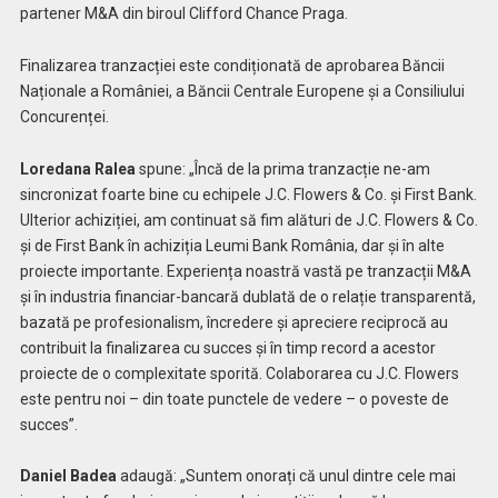
partener M&A din biroul Clifford Chance Praga.
Finalizarea tranzacției este condiționată de aprobarea Băncii
Naționale a României, a Băncii Centrale Europene și a Consiliului
Concurenței.
Loredana Ralea
spune: „Încă de la prima tranzacție ne-am
sincronizat foarte bine cu echipele J.C. Flowers & Co. și First Bank.
Ulterior achiziției, am continuat să fim alături de J.C. Flowers & Co.
și de First Bank în achiziția Leumi Bank România, dar și în alte
proiecte importante. Experiența noastră vastă pe tranzacții M&A
și în industria financiar-bancară dublată de o relație transparentă,
bazată pe profesionalism, încredere și apreciere reciprocă au
contribuit la finalizarea cu succes și în timp record a acestor
proiecte de o complexitate sporită. Colaborarea cu J.C. Flowers
este pentru noi – din toate punctele de vedere – o poveste de
succes”.
Daniel Badea
adaugă: „Suntem onorați că unul dintre cele mai