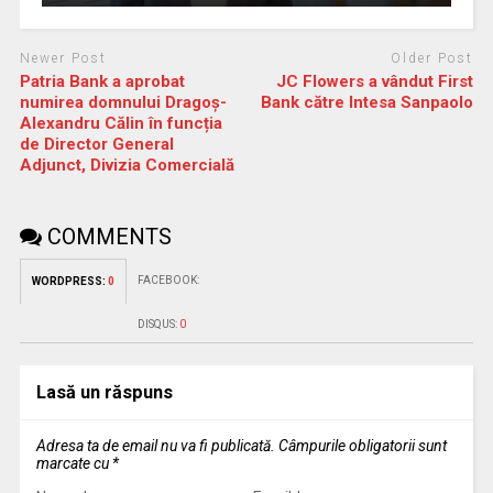
Newer Post
Older Post
Patria Bank a aprobat
JC Flowers a vândut First
numirea domnului Dragoș-
Bank către Intesa Sanpaolo
Alexandru Călin în funcția
de Director General
Adjunct, Divizia Comercială
COMMENTS
FACEBOOK:
WORDPRESS:
0
DISQUS:
0
Lasă un răspuns
Adresa ta de email nu va fi publicată.
Câmpurile obligatorii sunt
marcate cu
*