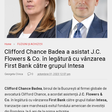
Home
FUZIUNI ȘI ACHIZIȚII
Clifford Chance Badea a asistat J.C.
Flowers & Co. în legătură cu vânzarea
First Bank către grupul Intesa
Georgeta Clinca
0
octombrie 31, 2023 12:07 pm
Clifford Chance Badea
, biroul de la București al firmei globale de
avocatură Clifford Chance, a acordat asistenţă
J.C. Flowers &
Co.
în legătură cu vânzarea
First Bank
către grupul italian
Intesa,
tranzacție care marchează exitul fondului american de investiții
din România, la 6 ani de la prima achiziție.