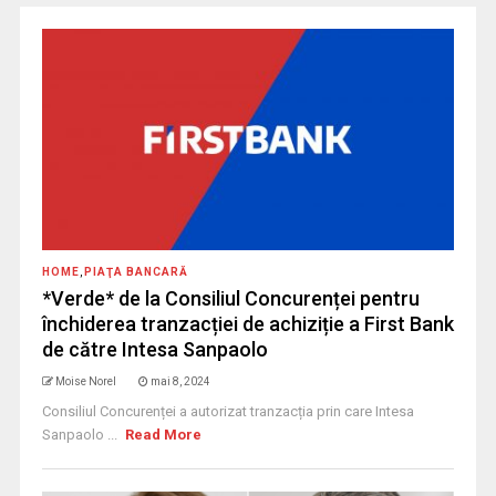
HOME
,
PIAŢA BANCARĂ
*Verde* de la Consiliul Concurenței pentru
închiderea tranzacției de achiziție a First Bank
de către Intesa Sanpaolo
Moise Norel
mai 8, 2024
Consiliul Concurenței a autorizat tranzacția prin care Intesa
Sanpaolo ...
Read More