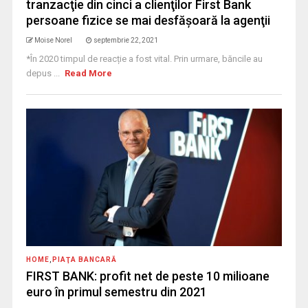
tranzacţie din cinci a clienţilor First Bank
persoane fizice se mai desfăşoară la agenţii
Moise Norel
septembrie 22, 2021
*În 2020 timpul de reacție a fost vital. Prin urmare, băncile au
depus ...
Read More
HOME
,
PIAŢA BANCARĂ
FIRST BANK: profit net de peste 10 milioane
euro în primul semestru din 2021