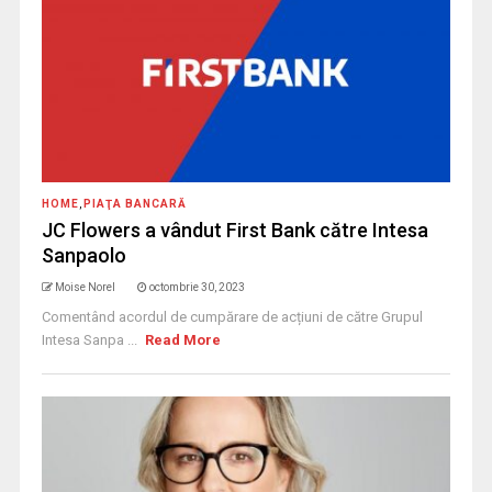
HOME
,
PIAŢA BANCARĂ
JC Flowers a vândut First Bank către Intesa
Sanpaolo
Moise Norel
octombrie 30, 2023
Comentând acordul de cumpărare de acțiuni de către Grupul
Intesa Sanpa ...
Read More