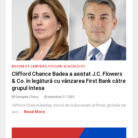
BUSINESS LAWYERS
,
FUZIUNI ȘI ACHIZIȚII
Clifford Chance Badea a asistat J.C. Flowers
& Co. în legătură cu vânzarea First Bank către
grupul Intesa
Georgeta Clinca
octombrie 31, 2023
Clifford Chance Badea, biroul de la București al firmei globale de
avo ...
Read More