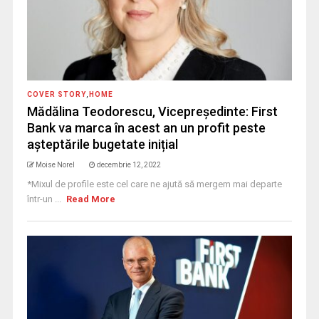
COVER STORY
,
HOME
Mădălina Teodorescu, Vicepreședinte: First
Bank va marca în acest an un profit peste
așteptările bugetate inițial
Moise Norel
decembrie 12, 2022
*Mixul de profile este cel care ne ajută să mergem mai departe
într-un ...
Read More