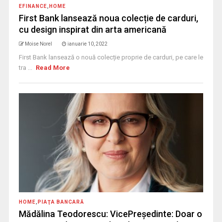
EFINANCE
,
HOME
First Bank lansează noua colecție de carduri,
cu design inspirat din arta americană
Moise Norel
ianuarie 10, 2022
First Bank lansează o nouă colecție proprie de carduri, pe care le
tra ...
Read More
HOME
,
PIAŢA BANCARĂ
Mădălina Teodorescu: VicePreşedinte: Doar o