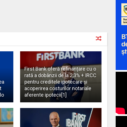
First Bank oferă refinanțare cu o
rată a dobânzii de la 2,3% + IRCC
ea
pentru creditele ipotecare și
t
acoperirea costurilor notariale
lo
aferente ipotecii[1]