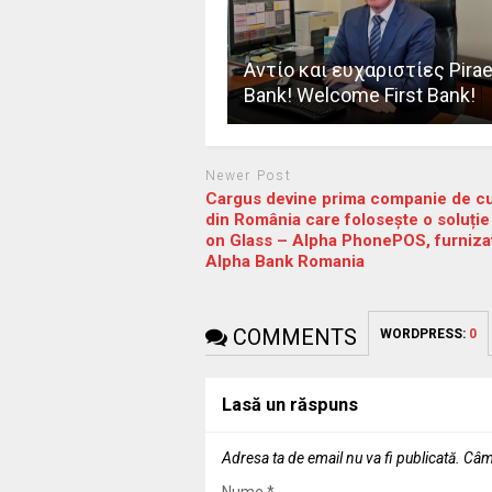
Αντίο και ευχαριστίες Pira
Bank! Welcome First Bank!
Newer Post
Cargus devine prima companie de cu
din România care folosește o soluție
on Glass – Alpha PhonePOS, furniza
Alpha Bank Romania
COMMENTS
WORDPRESS:
0
Lasă un răspuns
Adresa ta de email nu va fi publicată.
Câmp
Nume
*