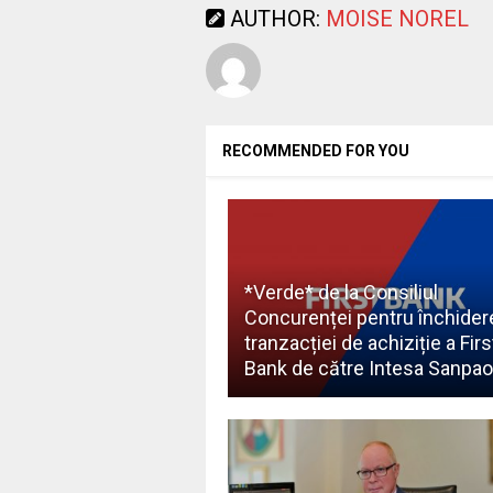
AUTHOR:
MOISE NOREL
RECOMMENDED FOR YOU
*Verde* de la Consiliul
Concurenței pentru închider
tranzacției de achiziție a Firs
Bank de către Intesa Sanpao