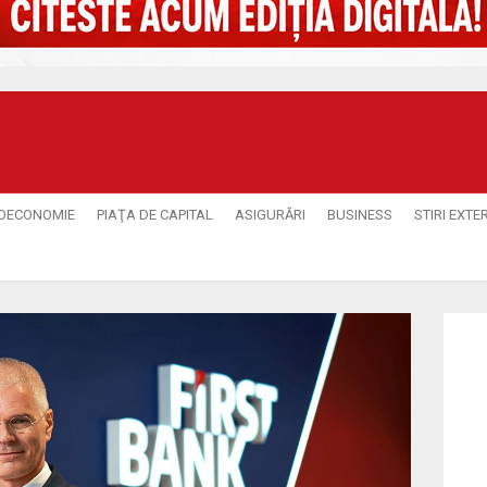
OECONOMIE
PIAŢA DE CAPITAL
ASIGURĂRI
BUSINESS
STIRI EXTE