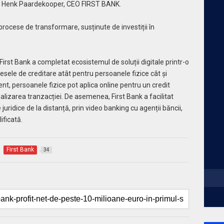
t Henk Paardekooper, CEO FIRST BANK.
procese de transformare, susținute de investiții în
irst Bank a completat ecosistemul de soluții digitale printr-o
cesele de creditare atât pentru persoanele fizice cât și
ent, persoanele fizice pot aplica online pentru un credit
nalizarea tranzacției. De asemenea, First Bank a facilitat
uridice de la distanță, prin video banking cu agenții băncii,
ificată.
First Bank
34