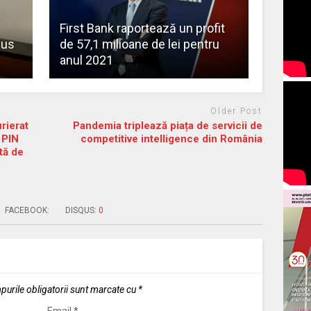
First Bank raportează un profit
eus
de 57,1 milioane de lei pentru
anul 2021
Older Post
rierat
Pandemia triplează piața de servicii de
 PIN
competitive intelligence din România
tă de
FACEBOOK:
DISQUS:
0
urile obligatorii sunt marcate cu
*
Email
*