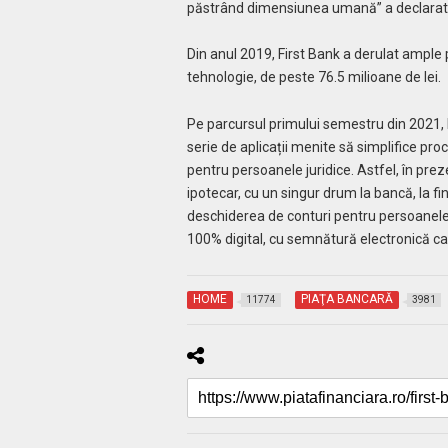
păstrând dimensiunea umană” a declara
Din anul 2019, First Bank a derulat ample 
tehnologie, de peste 76.5 milioane de lei.
Pe parcursul primului semestru din 2021, F
serie de aplicații menite să simplifice pro
pentru persoanele juridice. Astfel, în prez
ipotecar, cu un singur drum la bancă, la fi
deschiderea de conturi pentru persoanele j
100% digital, cu semnătură electronică cal
HOME
PIAŢA BANCARĂ
11774
3981