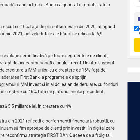
erioadă a anului trecut. Banca a generat o rentabilitate a
u crescut cu 10% față de primul semestru din 2020, atingând
i iunie 2021, activele totale ale băncii se ridicau la 6,9
 o evoluție semnificativă pe toate segmentele de clienți,
3% față de aceeași perioadă a anului trecut. Un ritm susținut
de creditare a IMM-urilor, cu o creștere de 16% față de
e aderarea First Bank la programele de sprijin
gramului IMM Invest și în al doilea an de derulare, cu fonduri
 în creștere cu 46% față de plafonul anului precedent.
 5,5 miliarde lei, în creștere cu 4%.
stru din 2021 reflectă o performanță financiară robustă, cu
ntinuăm să fim aproape de clienți prin investiții în digitalizare
care reconfirmă strategia FIRST BANK, aceea de a fi digitali,