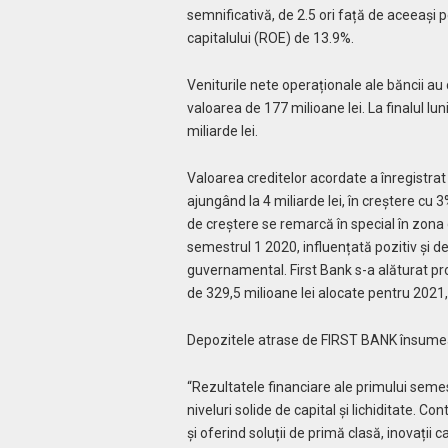
semnificativă, de 2.5 ori față de aceeași p
capitalului (ROE) de 13.9%.
Veniturile nete operaționale ale băncii a
valoarea de 177 milioane lei. La finalul luni
miliarde lei.
Valoarea creditelor acordate a înregistrat
ajungând la 4 miliarde lei, în creștere cu 
de creștere se remarcă în special în zona 
semestrul 1 2020, influențată pozitiv și d
guvernamental. First Bank s-a alăturat pro
de 329,5 milioane lei alocate pentru 2021,
Depozitele atrase de FIRST BANK însumează
“Rezultatele financiare ale primului seme
niveluri solide de capital și lichiditate. Co
și oferind soluții de primă clasă, inovații 