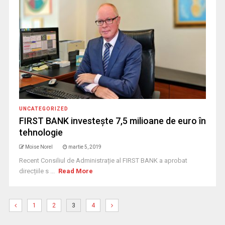
UNCATEGORIZED
FIRST BANK investește 7,5 milioane de euro în
tehnologie
Moise Norel
martie 5, 2019
Recent Consiliul de Administrație al FIRST BANK a aprobat
direcțiile s ...
Read More
1
2
3
4