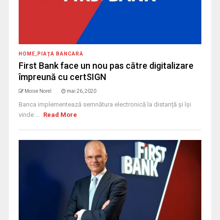
HOME
,
PIAŢA BANCARĂ
First Bank face un nou pas către digitalizare
împreună cu certSIGN
Moise Norel
mai 26, 2020
Banca implementează semnătura electronică la distanță și își
vinde ...
Read More