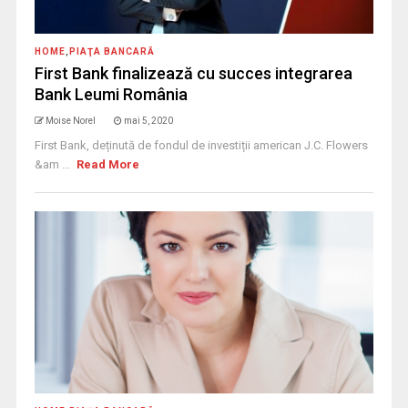
HOME
,
PIAŢA BANCARĂ
First Bank finalizează cu succes integrarea
Bank Leumi România
Moise Norel
mai 5, 2020
First Bank, deținută de fondul de investiții american J.C. Flowers
&am ...
Read More