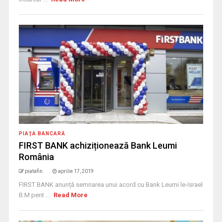
PIAŢA BANCARĂ
FIRST BANK achiziționează Bank Leumi
România
piatafin
aprilie 17, 2019
FIRST BANK anunță semnarea unui acord cu Bank Leumi le-Israel
B.M pent ...
Read More