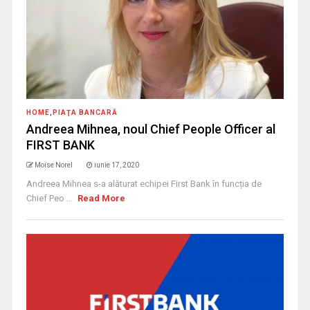
HOME
,
PIAŢA BANCARĂ
Andreea Mihnea, noul Chief People Officer al
FIRST BANK
Moise Norel
iunie 17, 2020
Andreea Mihnea s-a alăturat echipei First Bank în funcția de
Chief Peo ...
Read More