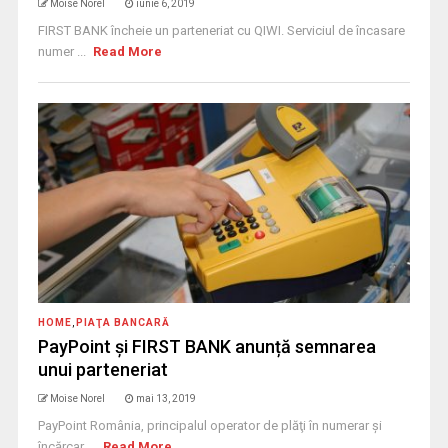
Moise Norel
iunie 6, 2019
FIRST BANK încheie un parteneriat cu QIWI. Serviciul de încasare
numer ...
Read More
HOME
,
PIAŢA BANCARĂ
PayPoint și FIRST BANK anunță semnarea
unui parteneriat
Moise Norel
mai 13, 2019
PayPoint România, principalul operator de plăţi în numerar şi
încărcar ...
Read More