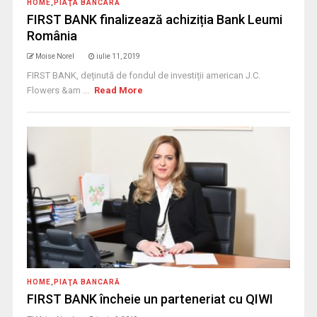
HOME
,
PIAŢA BANCARĂ
FIRST BANK finalizează achiziția Bank Leumi
România
Moise Norel
iulie 11, 2019
FIRST BANK, deținută de fondul de investiții american J.C.
Flowers &am ...
Read More
HOME
,
PIAŢA BANCARĂ
FIRST BANK încheie un parteneriat cu QIWI