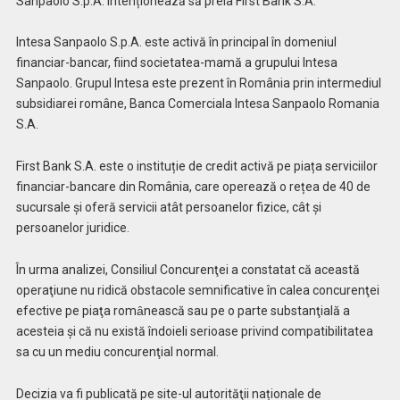
Sanpaolo S.p.A. intenționează să preia First Bank S.A.
Intesa Sanpaolo S.p.A. este activă în principal în domeniul
financiar-bancar, fiind societatea-mamă a grupului Intesa
Sanpaolo. Grupul Intesa este prezent în România prin intermediul
subsidiarei române, Banca Comerciala Intesa Sanpaolo Romania
S.A.
First Bank S.A. este o instituție de credit activă pe piața serviciilor
financiar-bancare din România, care operează o rețea de 40 de
sucursale și oferă servicii atât persoanelor fizice, cât și
persoanelor juridice.
În urma analizei, Consiliul Concurenţei a constatat că această
operaţiune nu ridică obstacole semnificative în calea concurenţei
efective pe piaţa romȃnească sau pe o parte substanţială a
acesteia și că nu există îndoieli serioase privind compatibilitatea
sa cu un mediu concurenţial normal.
Decizia va fi publicată pe site-ul autorităţii naționale de