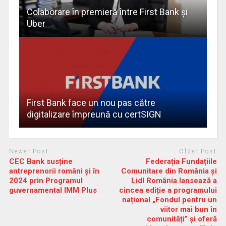
Colaborare în premieră între First Bank şi
Uber
First Bank face un nou pas către
digitalizare împreună cu certSIGN
Newer Post
Older Post
CEC Bank susține
Federația Fundațiile
antreprenorii români și în
Comunitare din România și
2024 prin Programul
Lidl România lansează a
guvernamental IMM Plus
cincea ediție a programului
național „Fondul pentru un
viitor mai bun în
comunități” și oferă