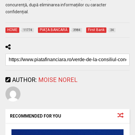
concurenţă, după eliminarea informațiilor cu caracter
confidențial.
HOME
PIAŢA BANCARĂ
First Bank
11774
3984
34
AUTHOR:
MOISE NOREL
RECOMMENDED FOR YOU