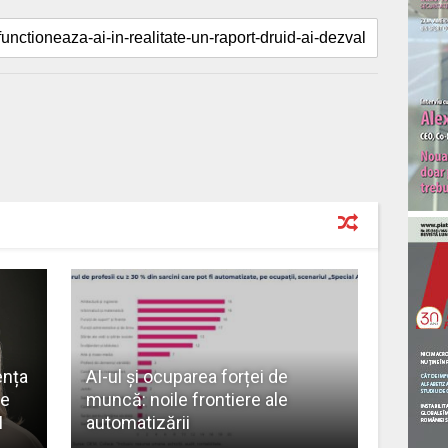
ența
AI-ul și ocuparea forței de
de
muncă: noile frontiere ale
AI
automatizării