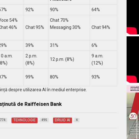
57%
92%
90%
64%
Voce 54%
Chat 70%
Chat 46%
Chat 95%
Messaging 30%
Chat 94%
29%
39%
31%
6%
10 a.m.
2 p.m.
9 a.m.
12 p.m. (8%)
(8%)
(8%)
(12%)
87%
99%
80%
93%
ință despre utilizarea AI în mediul enterprise.
sținută de Raiffeisen Bank
TEHNOLOGIE
DRUID AI
774
495
4