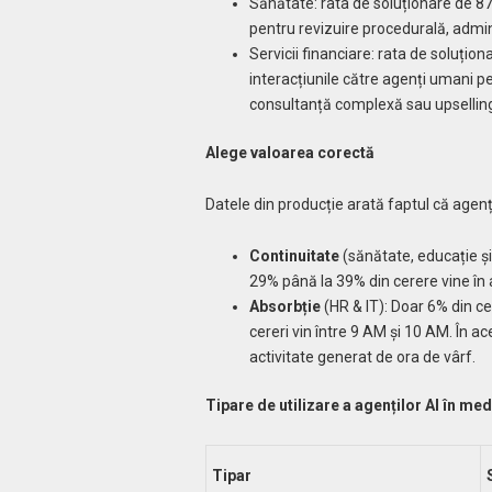
Sănătate: rata de soluționare de 8
pentru revizuire procedurală, adminis
Servicii financiare: rata de soluțio
interacțiunile către agenți umani pen
consultanță complexă sau upsellin
Alege valoarea corectă
Datele din producție arată faptul că agenț
Continuitate
(sănătate, educație și s
29% până la 39% din cerere vine în
Absorbție
(HR & IT): Doar 6% din c
cereri vin între 9 AM și 10 AM. În a
activitate generat de ora de vârf.
Tipare de utilizare a agenților AI în med
Tipar