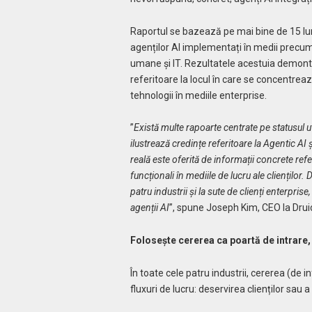
Raportul se bazează pe mai bine de 15 lun
agenților AI implementați în medii precum 
umane și IT. Rezultatele acestuia demon
referitoare la locul în care se concentreaz
tehnologii în mediile enterprise.
”
Există multe rapoarte centrate pe statusul ut
ilustrează credințe referitoare la Agentic AI
reală este oferită de informații concrete ref
funcționali în mediile de lucru ale clienților.
patru industrii și la sute de clienți enterpri
agenții AI
”, spune Joseph Kim, CEO la Druid
Folosește cererea ca poartă de intrare, 
În toate cele patru industrii, cererea (de 
fluxuri de lucru: deservirea clienților sau 