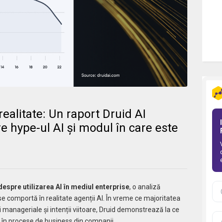
ealitate: Un raport Druid AI
re hype-ul AI și modul în care este
despre utilizarea AI în mediul enterprise
, o analiză
 comportă în realitate agenții AI. În vreme ce majoritatea
i manageriale și intenții viitoare, Druid demonstrează la ce
i în procese de business din companii.