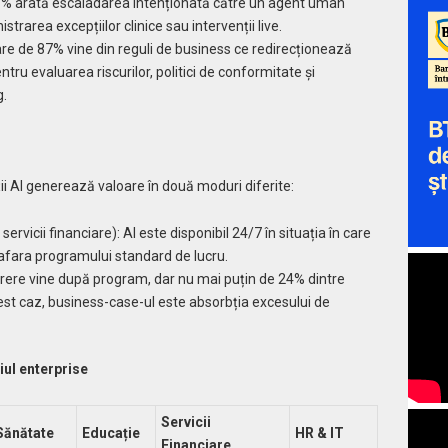
7% arată escaladarea intenționată către un agent uman
trarea excepțiilor clinice sau intervenții live.
nare de 87% vine din reguli de business ce redirecționează
tru evaluarea riscurilor, politici de conformitate și
g.
ii AI generează valoare în două moduri diferite:
ervicii financiare): AI este disponibil 24/7 în situația în care
 afara programului standard de lucru.
erere vine după program, dar nu mai puțin de 24% dintre
cest caz, business-case-ul este absorbția excesului de
iul enterprise
Servicii
Sănătate
Educație
HR & IT
Financiare