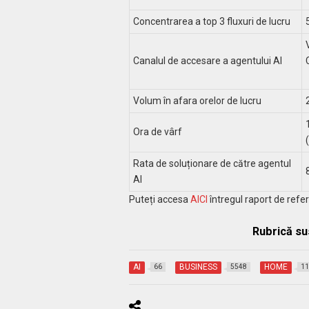
Concentrarea a top 3 fluxuri de lucru
Canalul de accesare a agentului AI
Volum în afara orelor de lucru
Ora de vârf
Rata de soluționare de către agentul
AI
Puteți accesa
AICI
întregul raport de refer
Rubrică su
AI
BUSINESS
HOME
66
5548
11