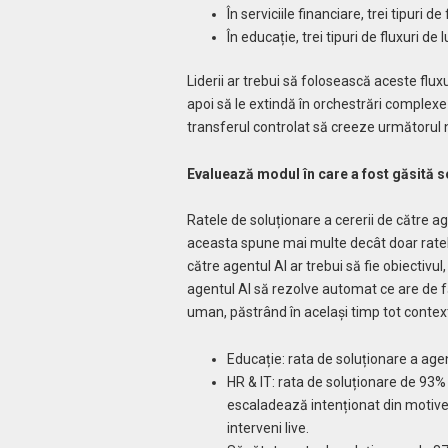
În serviciile financiare, trei tipuri 
În educație, trei tipuri de fluxuri d
Liderii ar trebui să folosească aceste flux
apoi să le extindă în orchestrări complexe d
transferul controlat să creeze următorul 
Evaluează modul în care a fost găsită so
Ratele de soluționare a cererii de către agen
aceasta spune mai multe decât doar ratele
către agentul AI ar trebui să fie obiectivu
agentul AI să rezolve automat ce are de fă
uman, păstrând în același timp tot contex
Educație: rata de soluționare a agen
HR & IT: rata de soluționare de 93% 
escaladează intenționat din motive d
interveni live.