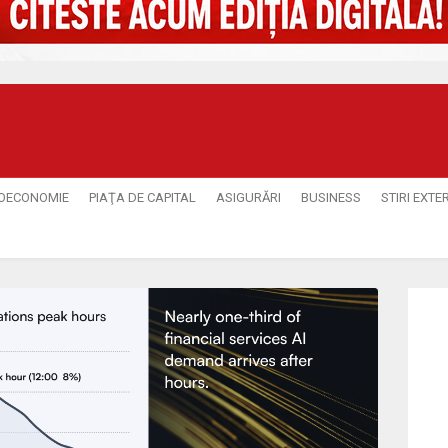
OECONOMIE
PIAŢA DE CAPITAL
ASIGURĂRI
BUSINESS
STIRI EXTE