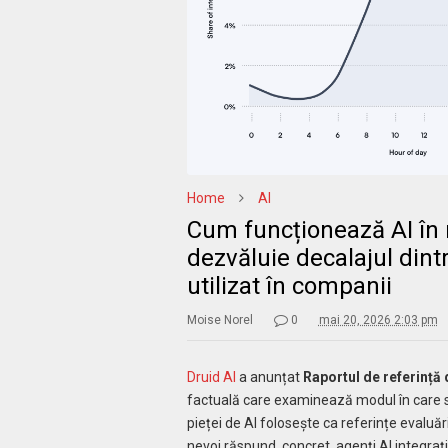
Home
AI
Cum funcționează AI în r
dezvăluie decalajul dint
utilizat în companii
Moise Norel
0
mai 20, 2026 2:03 pm
Druid AI
a anunțat
Raportul de referință 
factuală care examinează modul în care se
pieței de AI folosește ca referințe evaluăr
nevoi răspund, concret, agenți AI integraț