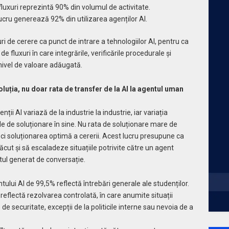
de fluxuri reprezintă 90% din volumul de activitate.
e lucru generează 92% din utilizarea agenților AI.
uri de cerere ca punct de intrare a tehnologiilor AI, pentru ca
e fluxuri în care integrările, verificările procedurale și
nivel de valoare adăugată.
luția, nu doar rata de transfer de la AI la agentul uman
ții AI variază de la industrie la industrie, iar variația
 de soluționare în sine. Nu rata de soluționare mare de
l, ci soluționarea optimă a cererii. Acest lucru presupune ca
cut și să escaladeze situațiile potrivite către un agent
tul generat de conversație.
tului AI de 99,5% reflectă întrebări generale ale studenților.
reflectă rezolvarea controlată, în care anumite situații
e securitate, excepții de la politicile interne sau nevoia de a