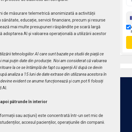
i de măsurare telemetrică anonimizată a activității
sănătate, educație, servicii financiare, precum și resurse
tează mai multe presupuneri răspândite pe scară largă
ă adoptarea AI și valoarea operațională a utilizării acestor
ilizării tehnologiilor AI care sunt bazate pe studii de piață ce
 și mai puțin date din producție. Noi am considerat că valoarea
eritoare la ce se întâmplă de fapt cu agenții AI după ce devin
 După analiza a 15 luni de date extrase din utilizarea acestora în
se, devine evident ce anume funcționează și cum pot fi folosiți
 AI.
apoi pătrunde în interior
informații sau acțiuni) este concentrată într-un set mic de
a studenților, accesul pacienților, operațiunile din companii.