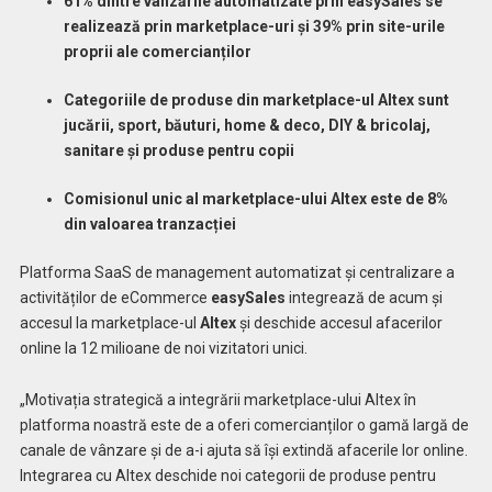
61% dintre vânzările automatizate prin easySales se
realizează prin marketplace-uri și 39% prin site-urile
proprii ale comercianților
Categoriile de produse din marketplace-ul Altex sunt
jucării, sport, băuturi, home & deco, DIY & bricolaj,
sanitare și produse pentru copii
Comisionul unic al marketplace-ului Altex este de 8%
din valoarea tranzacției
Platforma SaaS de management automatizat și centralizare a
activităților de eCommerce
easySales
integrează de acum și
accesul la marketplace-ul
Altex
și deschide accesul afacerilor
online la 12 milioane de noi vizitatori unici.
„Motivația strategică a integrării marketplace-ului Altex în
platforma noastră este de a oferi comercianților o gamă largă de
canale de vânzare și de a-i ajuta să își extindă afacerile lor online.
Integrarea cu Altex deschide noi categorii de produse pentru