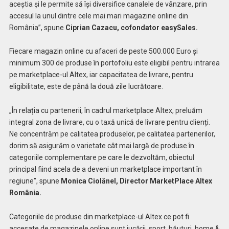
aceștia și le permite să își diversifice canalele de vânzare, prin
accesul la unul dintre cele mai mari magazine online din
România”, spune
Ciprian Cazacu, cofondator easySales.
Fiecare magazin online cu afaceri de peste 500.000 Euro și
minimum 300 de produse în portofoliu este eligibil pentru intrarea
pe marketplace-ul Altex, iar capacitatea de livrare, pentru
eligibilitate, este de până la două zile lucrătoare.
„
În relația cu partenerii, în cadrul marketplace Altex, preluăm
integral zona de livrare, cu o taxă unică de livrare pentru clienți.
Ne concentrăm pe calitatea produselor, pe calitatea partenerilor,
dorim să asigurăm o varietate cât mai largă de produse în
categoriile complementare pe care le dezvoltăm, obiectul
principal fiind acela de a deveni un marketplace important în
regiune”, spune
Monica Ciolănel, Director MarketPlace Altex
România.
Categoriile de produse din marketplace-ul Altex ce pot fi
accesate de magazinele online sunt jucării, sport, băuturi, home &