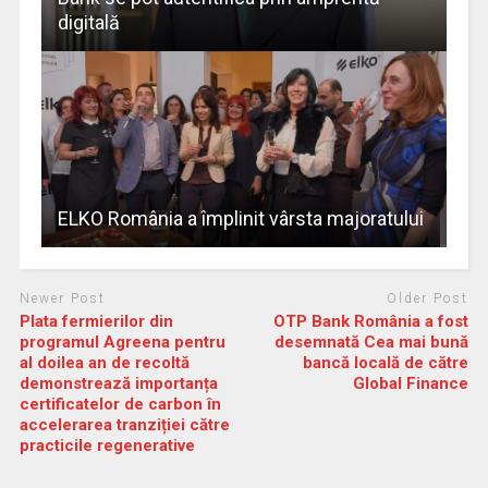
digitală
ELKO România a împlinit vârsta majoratului
Newer Post
Older Post
Plata fermierilor din
OTP Bank România a fost
programul Agreena pentru
desemnată Cea mai bună
al doilea an de recoltă
bancă locală de către
demonstrează importanța
Global Finance
certificatelor de carbon în
accelerarea tranziției către
practicile regenerative