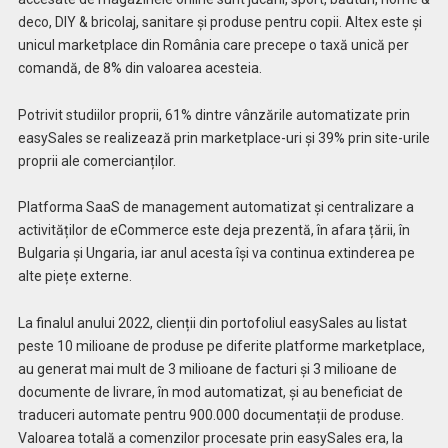
deco, DIY & bricolaj, sanitare și produse pentru copii. Altex este și
unicul marketplace din România care precepe o taxă unică per
comandă, de 8% din valoarea acesteia.
Potrivit studiilor proprii, 61% dintre vânzările automatizate prin
easySales se realizează prin marketplace-uri și 39% prin site-urile
proprii ale comercianților.
Platforma SaaS de management automatizat și centralizare a
activităților de eCommerce este deja prezentă, în afara țării, în
Bulgaria și Ungaria, iar anul acesta își va continua extinderea pe
alte piețe externe.
La finalul anului 2022, clienții din portofoliul easySales au listat
peste 10 milioane de produse pe diferite platforme marketplace,
au generat mai mult de 3 milioane de facturi și 3 milioane de
documente de livrare, în mod automatizat, și au beneficiat de
traduceri automate pentru 900.000 documentații de produse.
Valoarea totală a comenzilor procesate prin easySales era, la