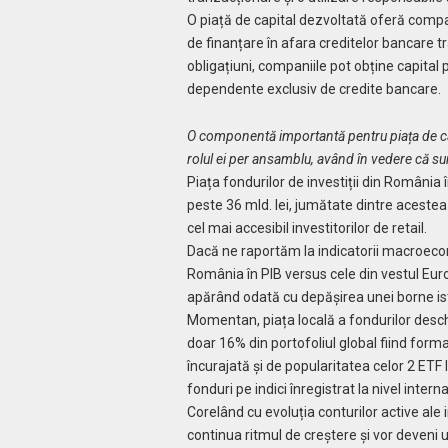
O piață de capital dezvoltată oferă compa
de finanțare în afara creditelor bancare tr
obligațiuni, companiile pot obține capital p
dependente exclusiv de credite bancare.
O componentă importantă pentru piața de capi
rolul ei per ansamblu, având în vedere că su
Piața fondurilor de investiții din România î
peste 36 mld. lei, jumătate dintre acestea 
cel mai accesibil investitorilor de retail.
Dacă ne raportăm la indicatorii macroecono
România în PIB versus cele din vestul Eur
apărând odată cu depășirea unei borne istor
Momentan, piața locală a fondurilor desch
doar 16% din portofoliul global fiind forma
încurajată și de popularitatea celor 2 ETF 
fonduri pe indici înregistrat la nivel interna
Corelând cu evoluția conturilor active ale i
continua ritmul de creștere și vor deveni u