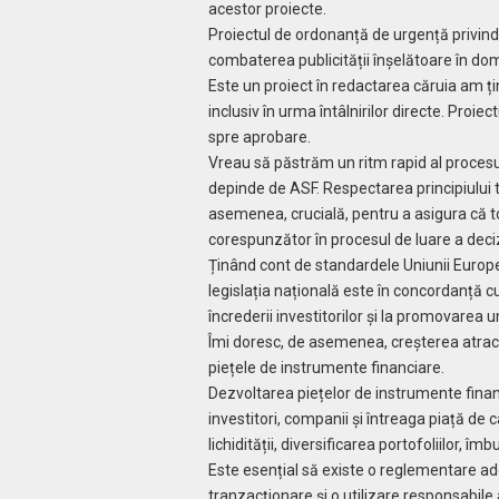
acestor proiecte.
Proiectul de ordonanță de urgență privind c
combaterea publicității înșelătoare în dome
Este un proiect în redactarea căruia am ți
inclusiv în urma întâlnirilor directe. Proi
spre aprobare.
Vreau să păstrăm un ritm rapid al procesul
depinde de ASF. Respectarea principiului t
asemenea, crucială, pentru a asigura că t
corespunzător în procesul de luare a decizi
Ținând cont de standardele Uniunii Europe
legislația națională este în concordanță cu
încrederii investitorilor și la promovarea u
Îmi doresc, de asemenea, creșterea atractivi
piețele de instrumente financiare.
Dezvoltarea piețelor de instrumente finan
investitori, companii și întreaga piață de c
lichidității, diversificarea portofoliilor, îm
Este esențial să existe o reglementare ad
tranzacționare și o utilizare responsabile