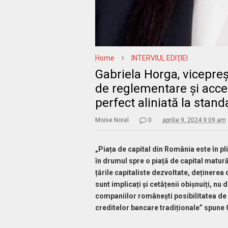
Home
INTERVIUL EDIŢIEI
Gabriela Horga, vicepreș
de reglementare și acces
perfect aliniată la stand
Moise Norel
0
aprilie 9, 2024 9:09 am
„Piața de capital din România este în pli
în drumul spre o piață de capital matură
țările capitaliste dezvoltate, deținerea
sunt implicați și cetățenii obișnuiți, nu
companiilor românești posibilitatea de 
creditelor bancare tradiționale” spune 