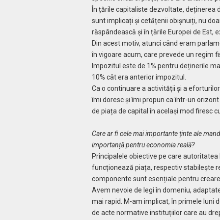
În țările capitaliste dezvoltate, deținerea
sunt implicați și cetățenii obișnuiți, nu d
răspândească și în țările Europei de Est, e
Din acest motiv, atunci când eram parlamen
în vigoare acum, care prevede un regim fisc
Impozitul este de 1% pentru deținerile mai
10% cât era anterior impozitul.
Ca o continuare a activității și a eforturi
îmi doresc și îmi propun ca într-un orizo
de piața de capital în același mod firesc 
Care ar fi cele mai importante ținte ale mand
importanță pentru economia reală?
Principalele obiective pe care autoritatea 
funcționează piața, respectiv stabilește r
componente sunt esențiale pentru crearea 
Avem nevoie de legi în domeniu, adaptate 
mai rapid. M-am implicat, în primele luni 
de acte normative instituțiilor care au drep