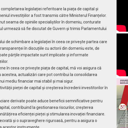
ompletarea legislației referitoare la piața de capital și
niul investițiilor a fost transmis către Ministerul Finanțelor.
nut seama de opiniile specialiștilor în domeniu, conturate
ectul urmează să fie discutat de Guvern și trimis Parlamentului
ui de schimbare a legislației în ceea ce privește partea care
ransparenței în discuțiile cu actorii din domeniu este, de
oate părțile impactate sunt implicate și informate
ilor.
ne în ceea ce privește piața de capital, mă voi asigura că
 acestea, actualizări care pot contribui la consolidarea
nui mediu financiar mai stabil și mai sigur.
tății pieței de capital și creșterea încrederii investitorilor în
ciare derivate poate aduce beneficii semnificative pentru
apital, contribuind la gestionarea riscurilor, creșterea
bunătățirea eficienței pieței și stimularea inovației financiare.
ecvată și o supraveghere riguroasă, pentru a asigura o
 a acestor instrumente.