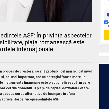
edintele ASF: În privința aspectelor
ibilitate, piața românească este
ardele internaționale
n proces de creștere, se află probabil cel mai ridicat nivel
 și, cel mai important, are un potențial foarte mare. În
 de instrumente financiare este o acțiune firească, în care
 doar cei din domeniu. O piață de capital dezvoltată oferă
a accesa surse alternative de finanțare în afara
Gabriela Horga, vicepreședintele ASF.