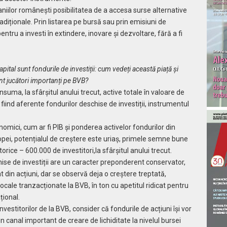
niilor românești posibilitatea de a accesa surse alternative
adiționale. Prin listarea pe bursă sau prin emisiuni de
entru a investi în extindere, inovare și dezvoltare, fără a fi
tal sunt fondurile de investiții: cum vedeți această piață și
nt jucători importanți pe BVB?
nsuma, la sfârșitul anului trecut, active totale în valoare de
fiind aferente fondurilor deschise de investiții, instrumentul
mici, cum ar fi PIB și ponderea activelor fondurilor din
opei, potențialul de creștere este uriaș, primele semne bune
ice – 600.000 de investitori,la sfârșitul anului trecut.
ise de investiții are un caracter preponderent conservator,
t din acțiuni, dar se observă deja o creștere treptată,
locale tranzacționate la BVB, în ton cu apetitul ridicat pentru
țional.
nvestitorilor de la BVB, consider că fondurile de acțiuni își vor
n canal important de creare de lichiditate la nivelul bursei