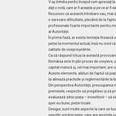
V-aș întreba pentru început cum apreciați la
dați o notă, care ar fi aceasta și pe ce ar fi
Recunosc că această întrebare sau, mai d
o oarecare dificultate, plecând de la faptu
profesionale foarte importante pentru mine
al Autorității.
În prima fază, ar exista tentația firească
pieței la momentul actual, însă nu cred că est
calitate de vicepreședinte.
Ca să răspund totuși la această provocare
România este în plin proces de creștere, se
capital matură și, cel mai important, are 
Aceste elemente, alături de faptul că piaț
își aliniază practicile și reglementările l
Din perspectiva Autorității, preocuparea 
premisele, respectiv să pregătesc și să p
evaluează zilnic piața – investitorii – să s
sper eu bune, pieței locale.
Desigur, sunt multe aspecte la care se luc
specific oricărei piețe, care are anumite par