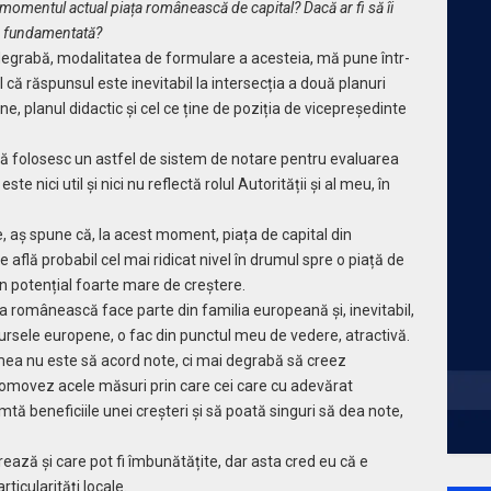
 momentul actual piața românească de capital? Dacă ar fi să îi
 ea fundamentată?
egrabă, modalitatea de formulare a acesteia, mă pune într-
l că răspunsul este inevitabil la intersecția a două planuri
, planul didactic și cel ce ține de poziția de vicepreședinte
 să folosesc un astfel de sistem de notare pentru evaluarea
e nici util și nici nu reflectă rolul Autorității și al meu, în
, aș spune că, la acest moment, piața de capital din
 află probabil cel mai ridicat nivel în drumul spre o piață de
un potențial foarte mare de creștere.
a românească face parte din familia europeană și, inevitabil,
a bursele europene, o fac din punctul meu de vedere, atractivă.
mea nu este să acord note, ci mai degrabă să creez
romovez acele măsuri prin care cei care cu adevărat
imtă beneficiile unei creșteri și să poată singuri să dea note,
rează și care pot fi îmbunătățite, dar asta cred eu că e
ticularități locale.