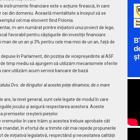
 de instrumente financiare este o acțiune firească, în care
oar cei din domeniu. Această mentalitate a început să se
xemplul cel mai elocvent fiind Polonia.
tar, m-am numărat printre inițiatorii unui proiect de lege,
al favorabil pentru câștigurile din investiții financiare.
 mari de un an și 3% pentru cele mai mici de un an, față de
lor depuse în Parlament, din poziția de vicepreședinte al ASF
nt de timp mediu să ajungem să utilizăm mecanismele oferite
cu care utilizăm acum servicii bancare de bază.
atului Dvs. de diriguitor al acestei piețe dinamice, de o mare
le are, la nivel general, sunt cele legate de modul în care
egulile jocului și asigură respectarea acestora. Aceste
premiselor creșterii piețelor.
vremurilor în care trăim și acestea trebuie aprobate cât
de mandat, în efortul de a trimite cât mai repede propunerile
t de inițiativă legislativă, respectând și necesitatea calității