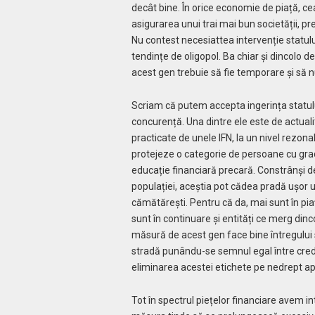
decât bine. În orice economie de piață, ce
asigurarea unui trai mai bun societății, pr
Nu contest necesiattea intervenție statulu
tendințe de oligopol. Ba chiar și dincolo 
acest gen trebuie să fie temporare și să nu
Scriam că putem accepta ingerința statului
concurență. Una dintre ele este de actual
practicate de unele IFN, la un nivel rezona
protejeze o categorie de persoane cu grad 
educație financiară precară. Constrânși de
populației, aceștia pot cădea pradă ușor uno
cămătărești. Pentru că da, mai sunt în pia
sunt în continuare și entități ce merg dinco
măsură de acest gen face bine întregului sp
stradă punându-se semnul egal între credi
eliminarea acestei etichete pe nedrept apl
Tot în spectrul piețelor financiare avem in