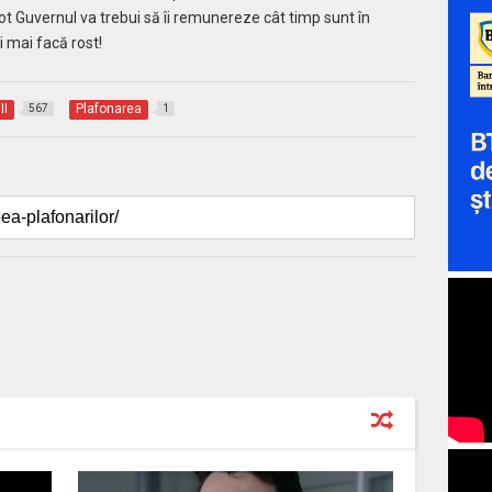
 tot Guvernul va trebui să îi remunereze cât timp sunt în
i mai facă rost!
II
Plafonarea
567
1