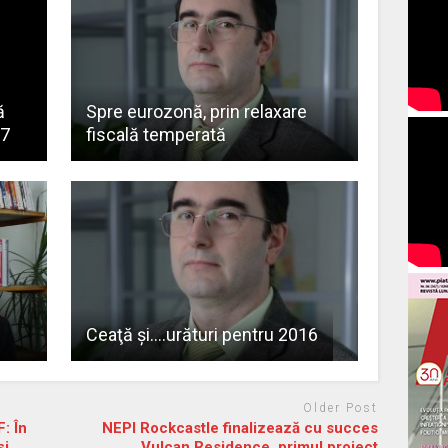
ă
Spre eurozonă, prin relaxare
17
fiscală temperată
Ceaţă şi….urături pentru 2016
Older Post
: În
NEPI Rockcastle finalizează cu succes
și
Vulcan Residence, primul proiect