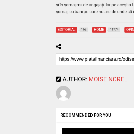
și în șomaj mii de angajați. Iar pe aceștia
șomaj, cu bani pe care nu are de unde să î
EDITORIAL
HOME
OPIN
162
11774
AUTHOR:
MOISE NOREL
RECOMMENDED FOR YOU