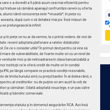
a care s-a dovedit a fi până acum cea mai eficientă pentru
ețul trebuie să rămână apanajul confruntării cererii cu oferta.
i, atunci când concurența este *virusată*, în piețe cu
de aceasta, după cum o să detaliez mai jos. Însă măsuri de
 se prelungească la infinit.
 și în piețe ce nu ar da semne, la o primă vedere, de vicii de
itate: recent adoptata plafonare a ratelor dobânzilor
bil. De ce o consider utilă? În primul rând pentru că vine să
mare de vulnerabilitate, de foarte multe ori cu un nivel de
 veniturile mici și de neîncadrarea în clasa bancarizabilă a
r instituții ce le oferă credit de multe ori în condiții
ța IFN, pe lângă companii ce practică condiții rezonabile,
lo de limita bunului simț cu prețul banilor. În al doilea rând, o
ectru al creditorilor: nu de puține ori am auzit la colț de
tori și cămătari. Odată adoptată noua lege, e un pas către
icată și băncilor comerciale.
ternenția statului și în domeniul asigurărilor RCA. Aici însă