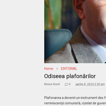
Home
EDITORIAL
Odiseea plafonărilor
Moise Norel
0
aprilie 8, 2024 2:30 pm
Plafonarea a devenit un instrument des fol
reminiscență comunistă, cizelat de guvern