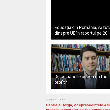
Educaţia din România, văzut
dinspre UE în raportul pe 20
De ce băncile uneori nu fac
profit?
Newer Post
Gabriela Horga, vicepreședintele ASF
privința aspectelor de reglementare 