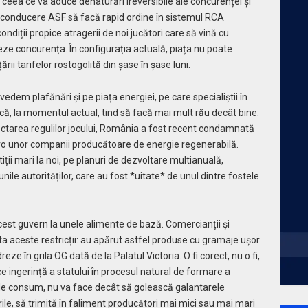
ceea ce va aduce denaturări ireversibile ale concurenței și
 conducere ASF să facă rapid ordine în sistemul RCA
ondiții propice atragerii de noi jucători care să vină cu
ze concurența. În configurația actuală, piața nu poate
ii tarifelor rostogolită din șase în șase luni.
edem plafănări și pe piața energiei, pe care specialiștii în
ă, la momentul actual, tind să facă mai mult rău decât bine.
ectarea regulilor jocului, România a fost recent condamnată
uro unor companii producătoare de energie regenerabilă.
ții mari la noi, pe planuri de dezvoltare multianuală,
le autorităților, care au fost *uitate* de unul dintre fostele
cest guvern la unele alimente de bază. Comercianții și
nta aceste restricții: au apărut astfel produse cu gramaje ușor
ze în grila OG dată de la Palatul Victoria. O fi corect, nu o fi,
e ingerință a statului în procesul natural de formare a
r de consum, nu va face decât să golească galantarele
le, să trimită în faliment producători mai mici sau mai mari