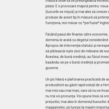
măsura tinde să se prelungească excesiv, 
pieței. E o provocare majoră pentru noua
(lucrurile se mișcă) și mai ales să creeze c
produse de acest tip în măsură să potențe
funcționa, nici măcar cu *perfuzia* înghețăr
Făcând pasul din finanțe către economie, v
domeniu le arată cu degetul considerând c
Apropos de intervenția statului și neresp
să plătească niște zeci de milioane de e
Acestea, de bună credință, au făcut investi
bazându-se pe o bună credință și promisiuni
guverne.
Un pic hilară e plafonarea practicată de a
producătorii au găsit rapid soluții de a fe
mai mici sau mai mari, care să nu se încadre
nu mă voi pronunța. Voi spune însă că oric
prețurilor, mai ales în domeniul bunurilo
magazinelor, să tureze la maxim importuri