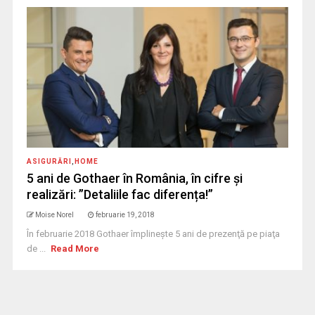
ASIGURĂRI
,
HOME
5 ani de Gothaer în România, în cifre și
realizări: ”Detaliile fac diferența!”
Moise Norel
februarie 19, 2018
În februarie 2018 Gothaer împlineşte 5 ani de prezenţă pe piaţa
de ...
Read More