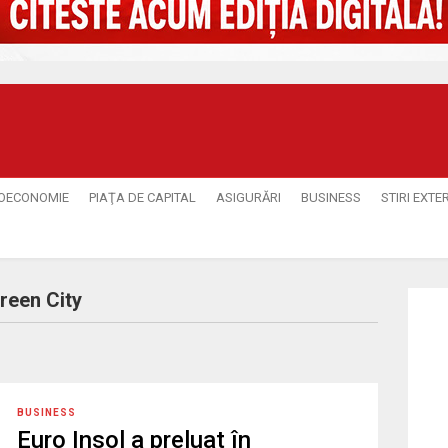
OECONOMIE
PIAŢA DE CAPITAL
ASIGURĂRI
BUSINESS
STIRI EXTE
reen City
BUSINESS
Euro Insol a preluat în