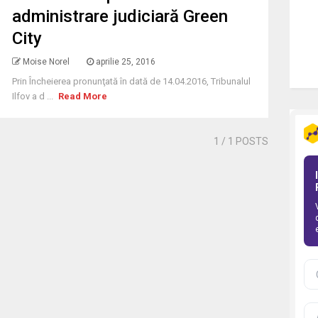
administrare judiciară Green
City
Moise Norel
aprilie 25, 2016
Prin Încheierea pronunţată în dată de 14.04.2016, Tribunalul
Ilfov a d ...
Read More
1
/ 1 POSTS