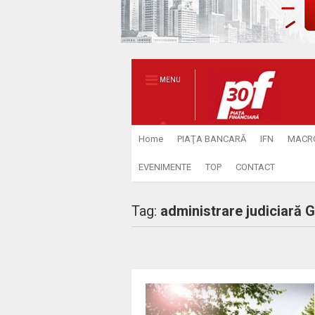
MENU
Home
PIAŢA BANCARĂ
IFN
MACR
EVENIMENTE
TOP
CONTACT
Tag:
administrare judiciară G