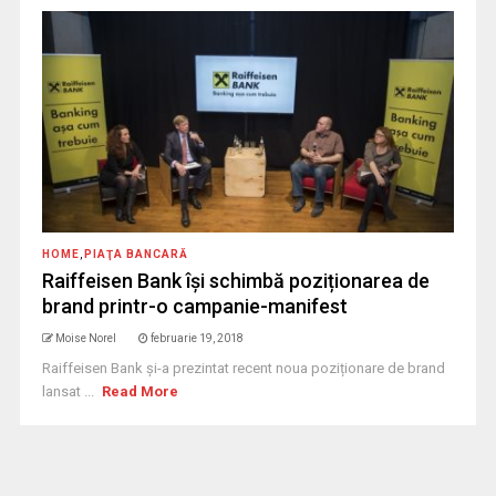
HOME
,
PIAŢA BANCARĂ
Raiffeisen Bank îşi schimbă poziționarea de
brand printr-o campanie-manifest
Moise Norel
februarie 19, 2018
Raiffeisen Bank şi-a prezintat recent noua poziționare de brand
lansat ...
Read More