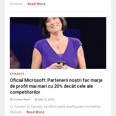
informat ...
Read More
EFINANCE
Oficial Microsoft: Partenerii noștri fac marje
de profit mai mari cu 20% decât cele ale
competitorilor
Cristian Pavel
iulie 12, 2016
La Toronto, în Canada, se află în plină desfăşurare Conferinţa
Globală ...
Read More