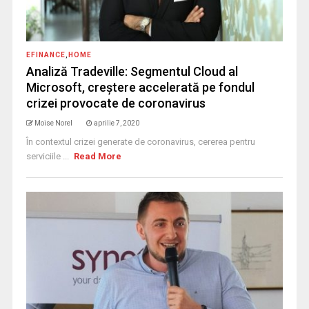
EFINANCE
,
HOME
Analiză Tradeville: Segmentul Cloud al
Microsoft, creștere accelerată pe fondul
crizei provocate de coronavirus
Moise Norel
aprilie 7, 2020
În contextul crizei generate de coronavirus, cererea pentru
serviciile ...
Read More