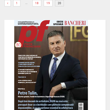
…
1
18
19
20