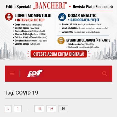
Tag:
COVID 19
…
1
18
19
20