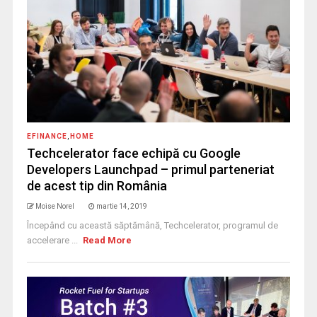
EFINANCE
,
HOME
Techcelerator face echipă cu Google
Developers Launchpad – primul parteneriat
de acest tip din România
Moise Norel
martie 14, 2019
Începând cu această săptămână, Techcelerator, programul de
accelerare ...
Read More