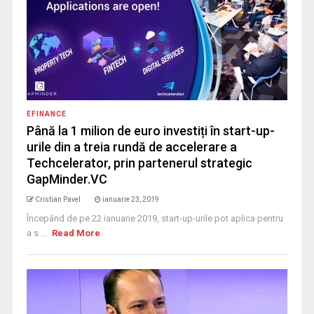
EFINANCE
Până la 1 milion de euro investiți în start-up-
urile din a treia rundă de accelerare a
Techcelerator, prin partenerul strategic
GapMinder.VC
Cristian Pavel
ianuarie 23, 2019
Începând de pe 22 ianuarie 2019, start-up-urile pot aplica pentru
a s ...
Read More