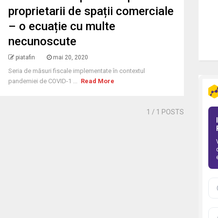
proprietarii de spații comerciale
– o ecuație cu multe
necunoscute
piatafin
mai 20, 2020
Seria de măsuri fiscale implementate în contextul
pandemiei de COVID-1 ...
Read More
1
/ 1 POSTS