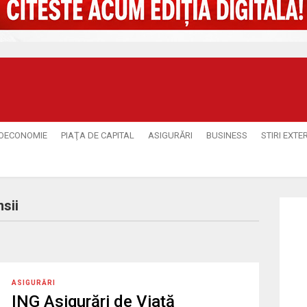
OECONOMIE
PIAŢA DE CAPITAL
ASIGURĂRI
BUSINESS
STIRI EXTE
sii
ASIGURĂRI
ING Asigurări de Viață