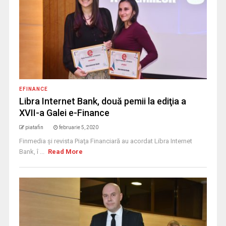
EFINANCE
Libra Internet Bank, două pemii la ediţia a
XVII-a Galei e-Finance
piatafin
februarie 5, 2020
Finmedia şi revista Piaţa Financiară au acordat Libra Internet
Bank, î ...
Read More