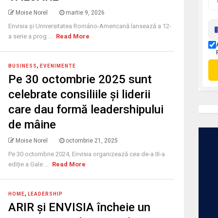
Moise Norel
martie 9, 2026
Envisia și Universitatea Româno-Americană lansează a 12-
a serie a prog ...
Read More
,
BUSINESS
EVENIMENTE
Pe 30 octombrie 2025 sunt
celebrate consiliile şi liderii
care dau formă leadershipului
de mâine
Moise Norel
octombrie 21, 2025
Pe 30 octombrie 2024, Envisia organizează cea de-a III-a
ediție a Gale ...
Read More
,
HOME
LEADERSHIP
ARIR și ENVISIA încheie un