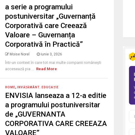
a serie a programului
postuniversitar „Guvernanță
Corporativă care Creează
Valoare – Guvernanța
Corporativă în Practică”
Moise Norel
iunie 3, 2026
Într-un context în care tot mai multe companii românești
accesează pia ...
Read More
,
HOME
INVĂȚĂMÂNT. EDUCAȚIE
ENVISIA lanseaza a 12-a editie
a programului postuniversitar
de „GUVERNANTA
CORPORATIVA CARE CREEAZA
VALOARE”