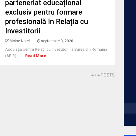
parteneriat educațional
exclusiv pentru formare
profesională în Relația cu
Investitorii
Moise Norel
septembrie 3, 2020
Asociația pentru Relații cu Investitorii la Bursă din România
(ARIR) e ...
Read More
4
/ 4 POSTS