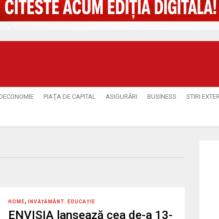
OECONOMIE
PIAŢA DE CAPITAL
ASIGURĂRI
BUSINESS
STIRI EXTE
,
HOME
INVĂȚĂMÂNT. EDUCAȚIE
ENVISIA lansează cea de-a 13-