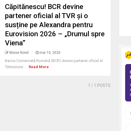
Căpitănescu! BCR devine
partener oficial al TVR și o
susține pe Alexandra pentru
Eurovision 2026 – „Drumul spre
Viena”
Moise Norel
mai 10, 2026
Banca Comercială Română (BCR) devine partener oficial al
Televiziunii ...
Read More
1
/ 1 POSTS