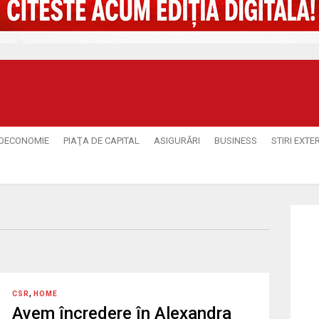
OECONOMIE
PIAŢA DE CAPITAL
ASIGURĂRI
BUSINESS
STIRI EXTE
,
CSR
HOME
Avem încredere în Alexandra