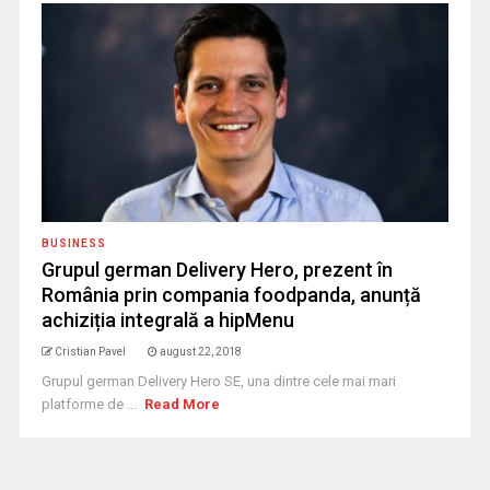
BUSINESS
Grupul german Delivery Hero, prezent în
România prin compania foodpanda, anunță
achiziția integrală a hipMenu
Cristian Pavel
august 22, 2018
Grupul german Delivery Hero SE, una dintre cele mai mari
platforme de ...
Read More