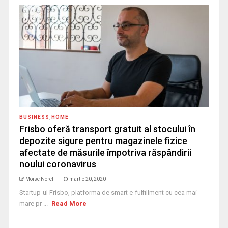
BUSINESS
,
HOME
Frisbo oferă transport gratuit al stocului în
depozite sigure pentru magazinele fizice
afectate de măsurile împotriva răspândirii
noului coronavirus
Moise Norel
martie 20, 2020
Startup-ul Frisbo, platforma de smart e-fulfillment cu cea mai
mare pr ...
Read More