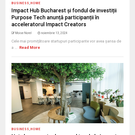
BUSINESS
,
HOME
Impact Hub Bucharest și fondul de investiții
Purpose Tech anunță participanții în
acceleratorul Impact Creators
Moise Norel
noiembrie 13, 2024
Cele mai promițătoare startupuri participante vor avea șansa de
a ...
Read More
BUSINESS
,
HOME