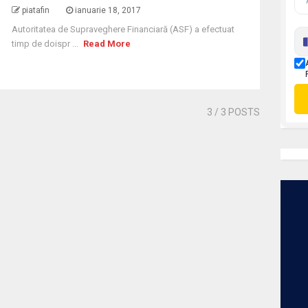
piatafin
ianuarie 18, 2017
Autoritatea de Supraveghere Financiară (ASF) a efectuat
timp de doispr ...
Read More
3
/ 3 POSTS