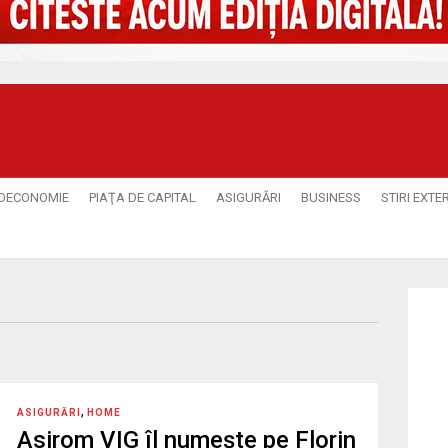
OECONOMIE
PIAŢA DE CAPITAL
ASIGURĂRI
BUSINESS
STIRI EXTE
,
ASIGURĂRI
HOME
Asirom VIG îl numește pe Florin