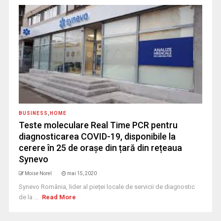
BUSINESS
,
HOME
Teste moleculare Real Time PCR pentru
diagnosticarea COVID-19, disponibile la
cerere în 25 de orașe din țară din rețeaua
Synevo
Moise Norel
mai 15, 2020
Synevo România, lider al pieței locale de servicii de diagnostic
de la ...
Read More