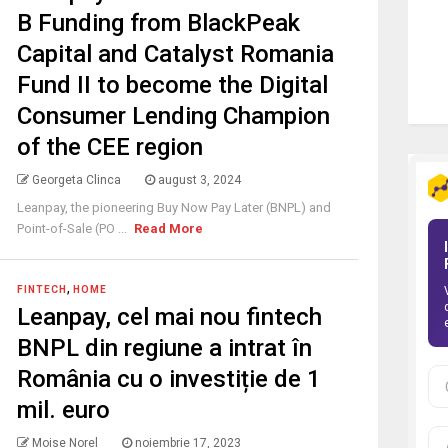
B Funding from BlackPeak
Capital and Catalyst Romania
Fund II to become the Digital
Consumer Lending Champion
of the CEE region
Georgeta Clinca
august 3, 2024
Leanpay, the pioneering Buy Now Pay Later (BNPL) and
Point-of-Sale (PO ...
Read More
,
FINTECH
HOME
Leanpay, cel mai nou fintech
BNPL din regiune a intrat în
România cu o investiție de 1
mil. euro
Moise Norel
noiembrie 17, 2023