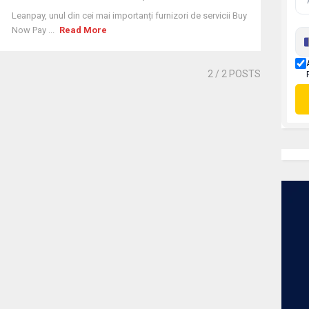
Leanpay, unul din cei mai importanți furnizori de servicii Buy
Now Pay ...
Read More
2
/ 2 POSTS