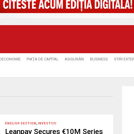
OECONOMIE
PIAŢA DE CAPITAL
ASIGURĂRI
BUSINESS
STIRI EXTE
,
ENGLISH SECTION
INVESTIȚII
Leanpay Secures €10M Series