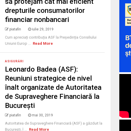
să protejăm cât mai eficient
drepturile consumatorilor
financiar nonbancari
piatafin
iulie 29, 2019
Cum apreciați contribuția ASF la Președinția Consiliului
Uniunii Europ ...
Read More
ASIGURĂRI
Leonardo Badea (ASF):
Reuniuni strategice de nivel
înalt organizate de Autoritatea
de Supraveghere Financiară la
București
piatafin
mai 30, 2019
Autoritatea de Supraveghere Financiară (ASF) a găzduit la
București, î ...
Read More