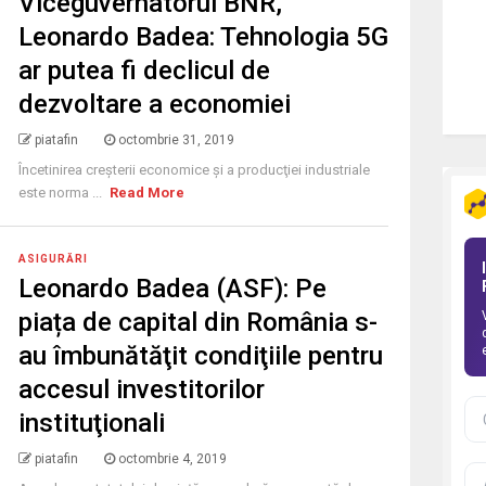
Viceguvernatorul BNR,
Leonardo Badea: Tehnologia 5G
ar putea fi declicul de
dezvoltare a economiei
piatafin
octombrie 31, 2019
Încetinirea creşterii economice şi a producţiei industriale
este norma ...
Read More
ASIGURĂRI
Leonardo Badea (ASF): Pe
piața de capital din România s-
au îmbunătăţit condiţiile pentru
accesul investitorilor
instituţionali
piatafin
octombrie 4, 2019