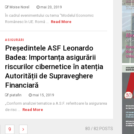
Moise Norel
mai 20, 2019
În cadrul evenimentului cu tema "Modelul Economic
Românesc în UE. Româ ...
Read More
ASIGURĂRI
Președintele ASF Leonardo
Badea: Importanța asigurării
riscurilor cibernetice în atenția
Autorității de Supraveghere
Financiară
piatafin
mai 15, 2019
„Conform analizei tematice a A.S.F. referitoare la asigurarea
de risc ...
Read More
80
/ 82 POSTS
9