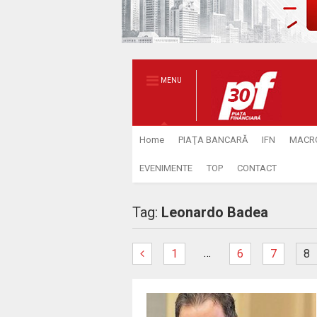
MENU
Home
PIAŢA BANCARĂ
IFN
MACR
EVENIMENTE
TOP
CONTACT
Tag:
Leonardo Badea
…
1
6
7
8