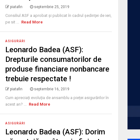
piatafin
septembrie 25, 2019
Consiliul ASF a aprobat şi publicat în cadrul şedinţei de ieri,
pe sit ...
Read More
ASIGURĂRI
Leonardo Badea (ASF):
Drepturile consumatorilor de
produse financiare nonbancare
trebuie respectate !
piatafin
septembrie 16, 2019
Cum apreciați evoluția de ansamblu a pieței asigurărilor în
acest an? ...
Read More
ASIGURĂRI
Leonardo Badea (ASF): Dorim