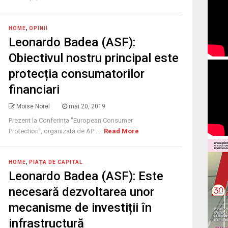
,
HOME
OPINII
Leonardo Badea (ASF):
Obiectivul nostru principal este
protecția consumatorilor
financiari
Moise Norel
mai 20, 2019
Prezent la Conferința "European Consumer
Protection", organizată de AP ...
Read More
,
HOME
PIAŢA DE CAPITAL
Leonardo Badea (ASF): Este
necesară dezvoltarea unor
mecanisme de investiții în
infrastructură