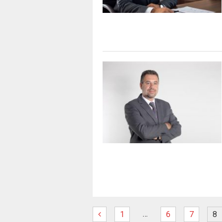
…
1
6
7
8