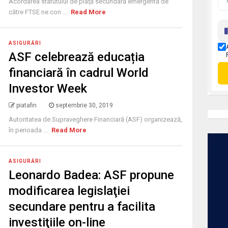
Acordarea statutului de piaţă secundară emergentă de
către FTSE ne con ...
Read More
ASIGURĂRI
ASF celebrează educația
financiară în cadrul World
Investor Week
piatafin
septembrie 30, 2019
Autoritatea de Supraveghere Financiară (ASF) organizează,
în perioada ...
Read More
ASIGURĂRI
Leonardo Badea: ASF propune
modificarea legislaţiei
secundare pentru a facilita
investiţiile on-line