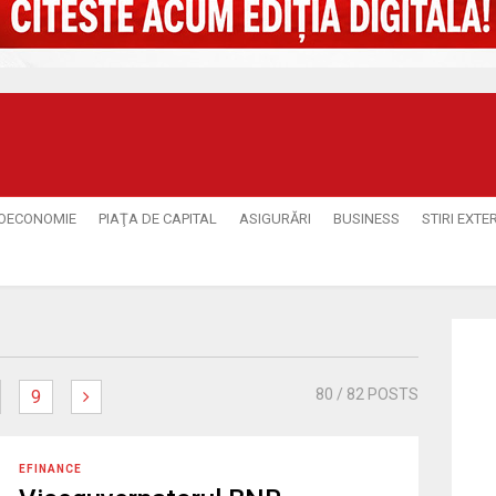
OECONOMIE
PIAŢA DE CAPITAL
ASIGURĂRI
BUSINESS
STIRI EXTE
80
/ 82 POSTS
9
EFINANCE