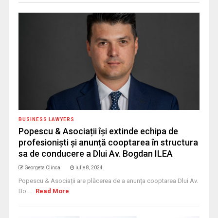
BUSINESS LAWYERS
Popescu & Asociații își extinde echipa de
profesioniști și anunță cooptarea în structura
sa de conducere a Dlui Av. Bogdan ILEA
Georgeta Clinca
iulie 8, 2024
Popescu & Asociații are plăcerea de a anunța cooptarea Dlui Av.
Bo ...
Read More