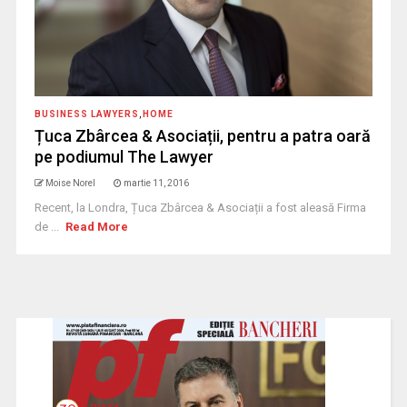
BUSINESS LAWYERS
,
HOME
Țuca Zbârcea & Asociații, pentru a patra oară
pe podiumul The Lawyer
Moise Norel
martie 11, 2016
Recent, la Londra, Țuca Zbârcea & Asociații a fost aleasă Firma
de ...
Read More