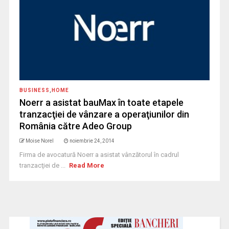
BUSINESS
,
HOME
Noerr a asistat bauMax în toate etapele
tranzacţiei de vânzare a operaţiunilor din
România către Adeo Group
Moise Norel
noiembrie 24, 2014
Firma de avocatură Noerr a asistat vânzătorul în cadrul
tranzacţiei de ...
Read More