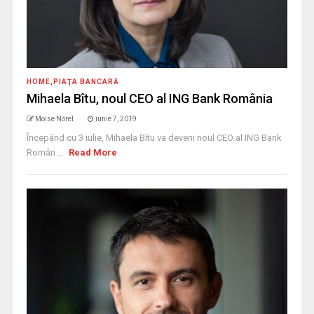
HOME
,
PIAŢA BANCARĂ
Mihaela Bîtu, noul CEO al ING Bank România
Moise Norel
iunie 7, 2019
Începând cu 3 iulie, Mihaela Bîtu va deveni noul CEO al ING Bank
Român ...
Read More