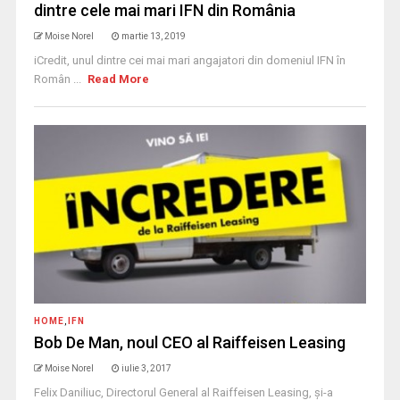
dintre cele mai mari IFN din România
Moise Norel
martie 13, 2019
iCredit, unul dintre cei mai mari angajatori din domeniul IFN în
Român ...
Read More
HOME
,
IFN
Bob De Man, noul CEO al Raiffeisen Leasing
Moise Norel
iulie 3, 2017
Felix Daniliuc, Directorul General al Raiffeisen Leasing, şi-a