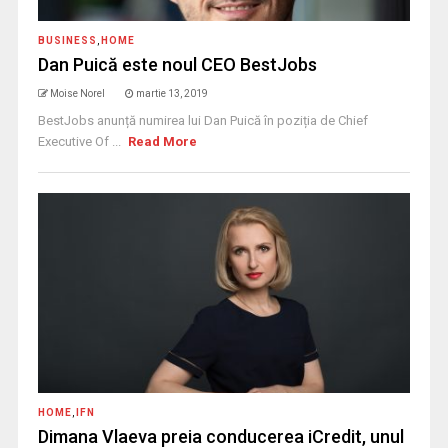
BUSINESS
,
HOME
Dan Puică este noul CEO BestJobs
Moise Norel
martie 13, 2019
BestJobs anunță numirea lui Dan Puică în poziția de Chief
Executive Of ...
Read More
HOME
,
IFN
Dimana Vlaeva preia conducerea iCredit, unul