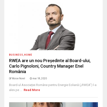
BUSINESS
,
HOME
RWEA are un nou Președinte al Board-ului,
Carlo Pignoloni, Country Manager Enel
România
Moise Norel
mai 18, 2020
Board-ul Asociației Române pentru Energie Eoliană („RWEA”) l-a
ales pe ...
Read More