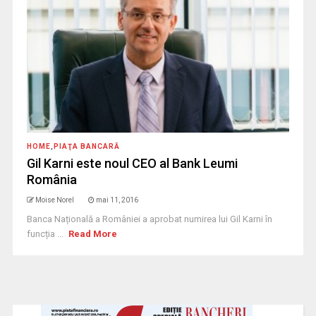
HOME
,
PIAŢA BANCARĂ
Gil Karni este noul CEO al Bank Leumi
România
Moise Norel
mai 11, 2016
Banca Națională a României a aprobat numirea lui Gil Karni în
funcția ...
Read More