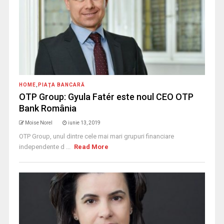
HOME
,
PIAŢA BANCARĂ
OTP Group: Gyula Fatér este noul CEO OTP
Bank România
Moise Norel
iunie 13, 2019
OTP Group, unul dintre cele mai mari grupuri financiare
independente d ...
Read More