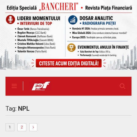
Tag:
NPL
1
2