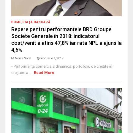
HOME
,
PIAŢA BANCARĂ
Repere pentru performanțele BRD Groupe
Societe Generale în 2018: indicatorul
cost/venit a atins 47,8% iar rata NPL a ajuns la
4,6%
Moise Norel
februarie 7, 2019
• Performanță comercială dinamică: portofoliu de credite în
creștere a ...
Read More