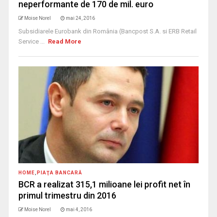
neperformante de 170 de mil. euro
Moise Norel
mai 24, 2016
Subsidiarele Eurobank din România (Bancpost S.A. si ERB Retail
Service ...
Read More
HOME
,
PIAŢA BANCARĂ
BCR a realizat 315,1 milioane lei profit net în
primul trimestru din 2016
Moise Norel
mai 4, 2016