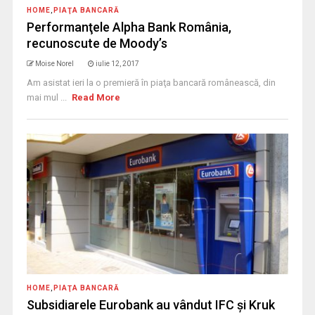
HOME
,
PIAŢA BANCARĂ
Performanţele Alpha Bank România,
recunoscute de Moody’s
Moise Norel
iulie 12, 2017
Am asistat ieri la o premieră în piaţa bancară românească, din
mai mul ...
Read More
HOME
,
PIAŢA BANCARĂ
Subsidiarele Eurobank au vândut IFC şi Kruk