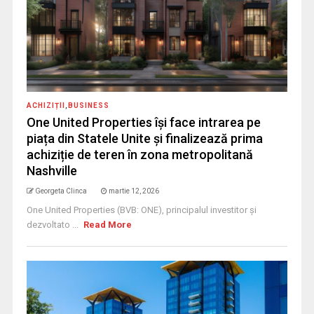
ACHIZIȚII
,
BUSINESS
One United Properties își face intrarea pe
piața din Statele Unite și finalizează prima
achiziție de teren în zona metropolitană
Nashville
Georgeta Clinca
martie 12, 2026
One United Properties (BVB: ONE), principalul investitor și
dezvoltato ...
Read More