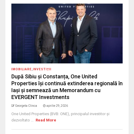
IMOBILIARE
,
INVESTIȚII
După Sibiu și Constanța, One United
Properties își continuă extinderea regională în
Iași și semnează un Memorandum cu
EVERGENT Investments
Georgeta Clinca
aprilie 29, 2026
One United Properties (BVB: ONE), principalul investitor și
dezvoltato ...
Read More