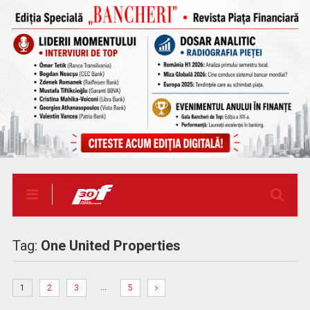
Tag:
One United Properties
…
1
2
3
5