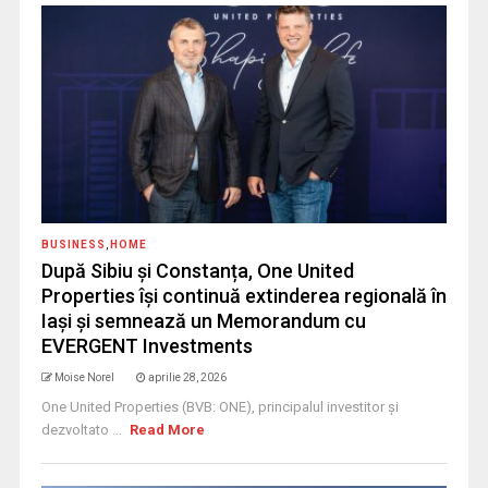
BUSINESS
,
HOME
După Sibiu și Constanța, One United
Properties își continuă extinderea regională în
Iași și semnează un Memorandum cu
EVERGENT Investments
Moise Norel
aprilie 28, 2026
One United Properties (BVB: ONE), principalul investitor și
dezvoltato ...
Read More