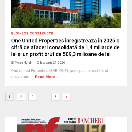
BUSINESS
,
CONSTRUCŢII
One United Properties înregistrează în 2025 o
cifră de afaceri consolidată de 1,4 miliarde de
lei și un profit brut de 509,3 milioane de lei
Moise Norel
februarie 27, 2026
One United Properties (BVB: ONE), principalul investitor și
dezvoltato ...
Read More
…
1
2
3
5