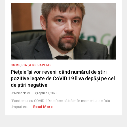
HOME
,
PIAŢA DE CAPITAL
Pieţele îşi vor reveni când numărul de ştiri
pozitive legate de CoVID 19 îl va depăşi pe cel
de ştiri negative
Moise Norel
aprilie 7, 2020
"Pandemia cu COVID-19 ne face să trăim în momentul de fata
timpuri ext ...
Read More